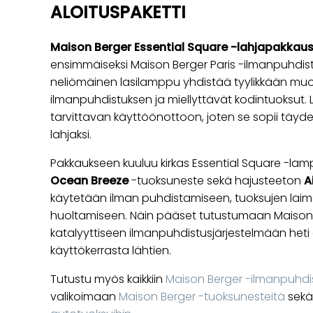
ALOITUSPAKETTI
Maison Berger Essential Square -lahjapakkau
ensimmäiseksi Maison Berger Paris -ilmanpuhdis
neliömäinen lasilamppu yhdistää tyylikkään muo
ilmanpuhdistuksen ja miellyttävät kodintuoksut. 
tarvittavan käyttöönottoon, joten se sopii täyde
lahjaksi.
Pakkaukseen kuuluu kirkas Essential Square -lam
Ocean Breeze
-tuoksuneste sekä hajusteeton
A
käytetään ilman puhdistamiseen, tuoksujen lai
huoltamiseen. Näin pääset tutustumaan Maison 
katalyyttiseen ilmanpuhdistusjärjestelmään het
käyttökerrasta lähtien.
Tutustu myös kaikkiin
Maison Berger -ilmanpuhdi
valikoimaan
Maison Berger -tuoksunesteitä
sek