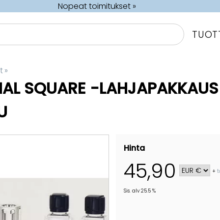
Nopeat toimitukset »
TUOT
t
‪»
IAL SQUARE -LAHJAPAKKAUS
U
Hinta
45,90
+
t
Sis. alv 25.5 %