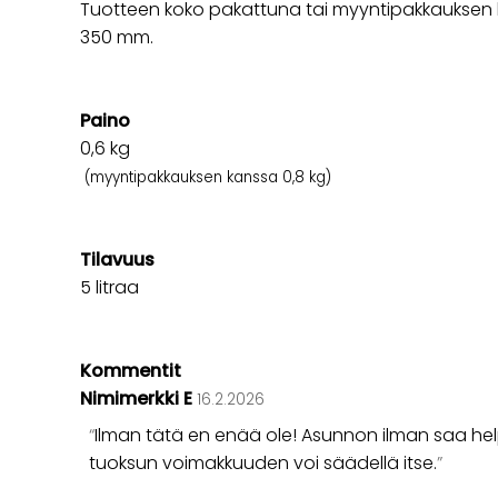
Tuotteen koko pakattuna tai myyntipakkauksen k
350 mm.
Paino
0,6
kg
(myyntipakkauksen kanssa 0,8 kg)
Tilavuus
5 litraa
Kommentit
Nimimerkki E
16.2.2026
Ilman tätä en enää ole! Asunnon ilman saa help
tuoksun voimakkuuden voi säädellä itse.