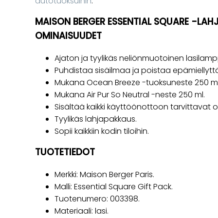
autotuoksuihin
.
MAISON BERGER ESSENTIAL SQUARE -LA
OMINAISUUDET
Ajaton ja tyylikäs neliönmuotoinen lasilamp
Puhdistaa sisäilmaa ja poistaa epämiellyttä
Mukana Ocean Breeze -tuoksuneste 250 ml
Mukana Air Pur So Neutral -neste 250 ml.
Sisältää kaikki käyttöönottoon tarvittavat o
Tyylikäs lahjapakkaus.
Sopii kaikkiin kodin tiloihin.
TUOTETIEDOT
Merkki: Maison Berger Paris.
Malli: Essential Square Gift Pack.
Tuotenumero: 003398.
Materiaali: lasi.