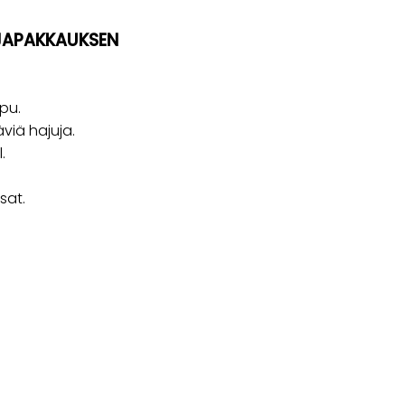
HJAPAKKAUKSEN
pu.
viä hajuja.
.
sat.