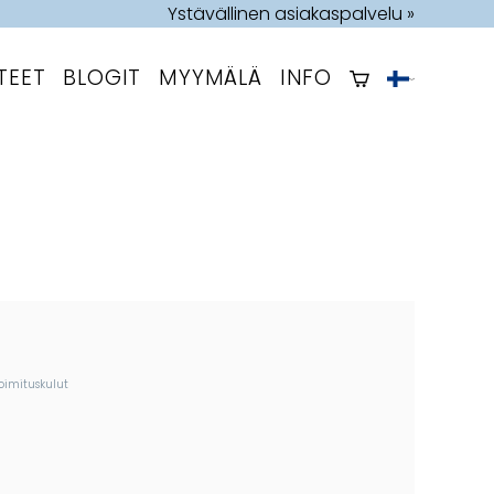
Ystävällinen asiakaspalvelu »
TEET
BLOGIT
MYYMÄLÄ
INFO
oimituskulut