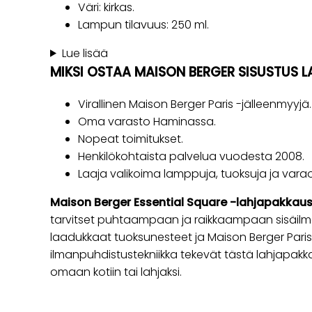
Väri: kirkas.
Lampun tilavuus: 250 ml.
Lue lisää
MIKSI OSTAA MAISON BERGER SISUSTUS L
Virallinen Maison Berger Paris -jälleenmyyjä.
Oma varasto Haminassa.
Nopeat toimitukset.
Henkilökohtaista palvelua vuodesta 2008.
Laaja valikoima lamppuja, tuoksuja ja varao
Maison Berger Essential Square -lahjapakkau
tarvitset puhtaampaan ja raikkaampaan sisäilma
laadukkaat tuoksunesteet ja Maison Berger Paris
ilmanpuhdistustekniikka tekevät tästä lahjapakk
omaan kotiin tai lahjaksi.