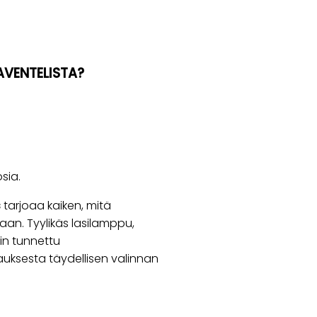
AVENTELISTA?
sia.
s
tarjoaa kaiken, mitä
an. Tyylikäs lasilamppu,
in tunnettu
auksesta täydellisen valinnan