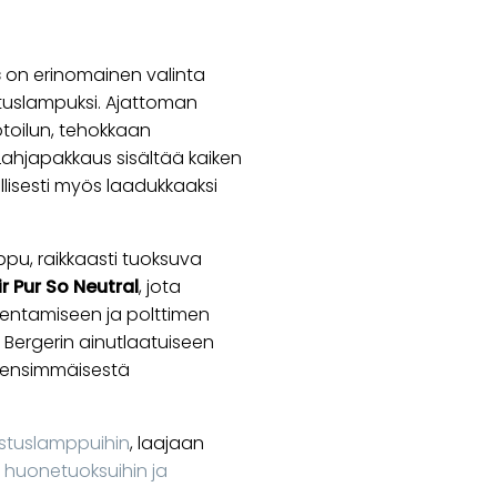
s
on erinomainen valinta
tuslampuksi. Ajattoman
toilun, tehokkaan
Lahjapakkaus sisältää kaiken
llisesti myös laadukkaaksi
ppu, raikkaasti tuoksuva
ir Pur So Neutral
, jota
mentamiseen ja polttimen
Bergerin ainutlaatuiseen
i ensimmäisestä
stuslamppuihin
, laajaan
ä
huonetuoksuihin ja