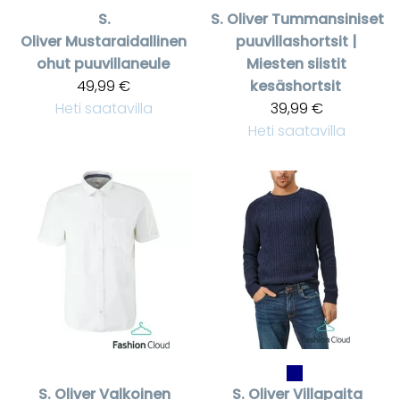
S.
S. Oliver
Tummansiniset
Oliver
Mustaraidallinen
puuvillashortsit |
ohut puuvillaneule
Miesten siistit
49,99 €
kesäshortsit
Heti saatavilla
39,99 €
Heti saatavilla
S. Oliver
Valkoinen
S. Oliver
Villapaita