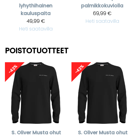
lyhythihainen
palmikkokuviolla
kauluspaita
69,99 €
49,99 €
Heti saatavilla
Heti saatavilla
POISTOTUOTTEET
-43%
-43%
S. Oliver
Musta ohut
S. Oliver
Musta ohut