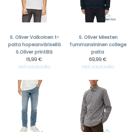
S. Oliver
Valkoinen t-
S. Oliver
Miesten
paita hopeanvärisellä
Tummansininen college
S.Oliver printillä
paita
15,99 €
69,99 €
Heti saatavilla
Heti saatavilla