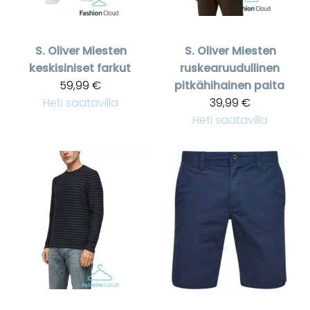
S. Oliver
Miesten
S. Oliver
Miesten
keskisiniset farkut
ruskearuudullinen
59,99 €
pitkähihainen paita
Heti saatavilla
39,99 €
Heti saatavilla