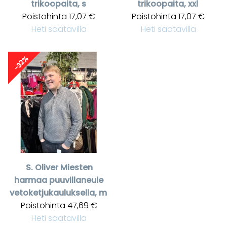
trikoopaita, s
trikoopaita, xxl
Poistohinta
17,07 €
Poistohinta
17,07 €
Heti saatavilla
Heti saatavilla
-32%
S. Oliver
Miesten
harmaa puuvillaneule
vetoketjukauluksella, m
Poistohinta
47,69 €
Heti saatavilla