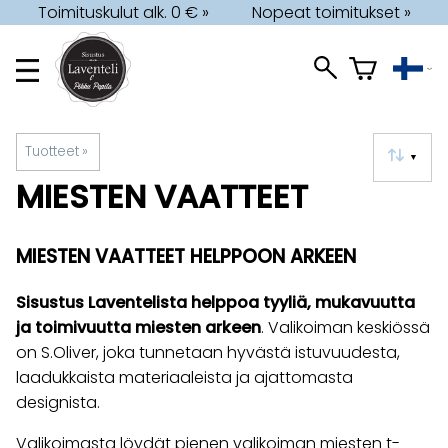
Toimituskulut alk. 0 € »
Nopeat toimitukset »
Tuotteet
‪»
▼
MIESTEN VAATTEET
MIESTEN VAATTEET HELPPOON ARKEEN
Sisustus Laventelista helppoa tyyliä, mukavuutta
ja toimivuutta miesten arkeen
. Valikoiman keskiössä
on S.Oliver, joka tunnetaan hyvästä istuvuudesta,
laadukkaista materiaaleista ja ajattomasta
designista.
Valikoimasta löydät pienen valikoiman miesten t-