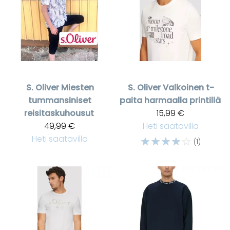
S. Oliver
Miesten
S. Oliver
Valkoinen t-
tummansiniset
paita harmaalla printillä
reisitaskuhousut
15,99 €
49,99 €
Heti saatavilla
Heti saatavilla
☆
☆
☆
☆
☆
(1)