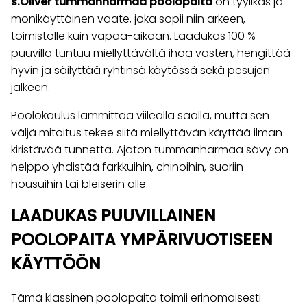
s.Oliver tummanharmaa poolopaita
on tyylikäs ja
monikäyttöinen vaate, joka sopii niin arkeen,
toimistolle kuin vapaa-aikaan. Laadukas 100 %
puuvilla tuntuu miellyttävältä ihoa vasten, hengittää
hyvin ja säilyttää ryhtinsä käytössä sekä pesujen
jälkeen.
Poolokaulus lämmittää viileällä säällä, mutta sen
väljä mitoitus tekee siitä miellyttävän käyttää ilman
kiristävää tunnetta. Ajaton tummanharmaa sävy on
helppo yhdistää farkkuihin, chinoihin, suoriin
housuihin tai bleiserin alle.
LAADUKAS PUUVILLAINEN
POOLOPAITA YMPÄRIVUOTISEEN
KÄYTTÖÖN
Tämä klassinen poolopaita toimii erinomaisesti