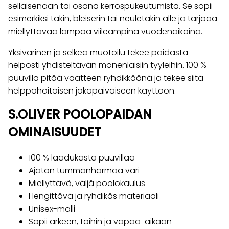
sellaisenaan tai osana kerrospukeutumista. Se sopii
esimerkiksi takin, bleiserin tai neuletakin alle ja tarjoaa
miellyttävää lämpöä viileämpinä vuodenaikoina.
Yksivärinen ja selkeä muotoilu tekee paidasta
helposti yhdisteltävän monenlaisiin tyyleihin. 100 %
puuvilla pitää vaatteen ryhdikkäänä ja tekee siitä
helppohoitoisen jokapäiväiseen käyttöön.
S.OLIVER POOLOPAIDAN
OMINAISUUDET
100 % laadukasta puuvillaa
Ajaton tummanharmaa väri
Miellyttävä, väljä poolokaulus
Hengittävä ja ryhdikäs materiaali
Unisex-malli
Sopii arkeen, töihin ja vapaa-aikaan