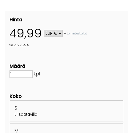
Hinta
49,99
+
toimituskulut
Sis. alv 25.5 %
Määrä
kpl
Koko
S
Ei saatavilla
M