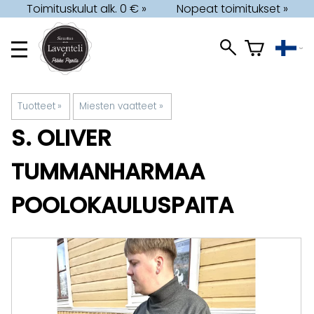
Toimituskulut alk. 0 € »
Nopeat toimitukset »
Tuotteet
‪»
Miesten vaatteet
‪»
S. OLIVER
TUMMANHARMAA
POOLOKAULUSPAITA