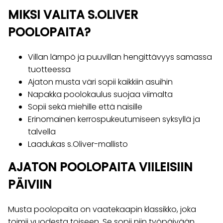
MIKSI VALITA S.OLIVER
POOLOPAITA?
Villan lämpö ja puuvillan hengittävyys samassa
tuotteessa
Ajaton musta väri sopii kaikkiin asuihin
Napakka poolokaulus suojaa viimalta
Sopii sekä miehille että naisille
Erinomainen kerrospukeutumiseen syksyllä ja
talvella
Laadukas s.Oliver-mallisto
AJATON POOLOPAITA VIILEISIIN
PÄIVIIN
Musta poolopaita on vaatekaapin klassikko, joka
toimii vuodesta toiseen. Se sopii niin työpäivään,