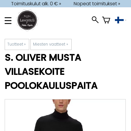
Toimituskulut alk. 0 € »
Nopeat toimitukset »
Tuotteet
‪»
Miesten vaatteet
‪»
S. OLIVER
MUSTA
VILLASEKOITE
POOLOKAULUSPAITA