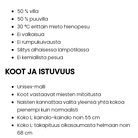
50 % villa
50 % puuvilla
30 °C erittäin mieto hienopesu
Ei valkaisua
Ei rumpukuivausta
Silitys alhaisessa lämpötilassa
Ei kemiallista pesua
KOOT JA ISTUVUUS
Unisex-malli
Koot vastaavat miesten mitoitusta
Naisten kannattaa valita yleensä yhtä kokoa
pienempi kuin normaalisti
Koko L: kainalo–kainalo noin 55 cm
Koko L: takapituus olkasaumasta helmaan noin
68 cm