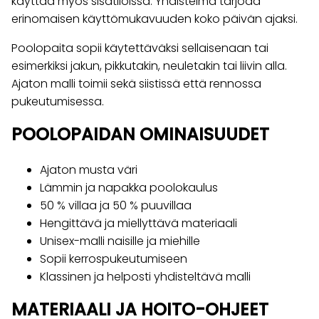
käyttää myös sisätiloissa. Yhdistelmä tarjoaa
erinomaisen käyttömukavuuden koko päivän ajaksi.
Poolopaita sopii käytettäväksi sellaisenaan tai
esimerkiksi jakun, pikkutakin, neuletakin tai liivin alla.
Ajaton malli toimii sekä siistissä että rennossa
pukeutumisessa.
POOLOPAIDAN OMINAISUUDET
Ajaton musta väri
Lämmin ja napakka poolokaulus
50 % villaa ja 50 % puuvillaa
Hengittävä ja miellyttävä materiaali
Unisex-malli naisille ja miehille
Sopii kerrospukeutumiseen
Klassinen ja helposti yhdisteltävä malli
MATERIAALI JA HOITO-OHJEET