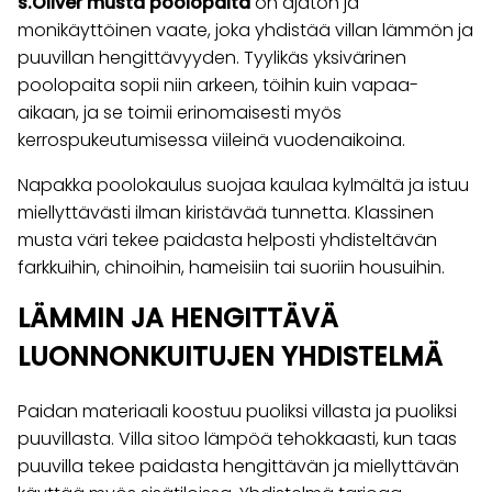
s.Oliver musta poolopaita
on ajaton ja
monikäyttöinen vaate, joka yhdistää villan lämmön ja
puuvillan hengittävyyden. Tyylikäs yksivärinen
poolopaita sopii niin arkeen, töihin kuin vapaa-
aikaan, ja se toimii erinomaisesti myös
kerrospukeutumisessa viileinä vuodenaikoina.
Napakka poolokaulus suojaa kaulaa kylmältä ja istuu
miellyttävästi ilman kiristävää tunnetta. Klassinen
musta väri tekee paidasta helposti yhdisteltävän
farkkuihin, chinoihin, hameisiin tai suoriin housuihin.
LÄMMIN JA HENGITTÄVÄ
LUONNONKUITUJEN YHDISTELMÄ
Paidan materiaali koostuu puoliksi villasta ja puoliksi
puuvillasta. Villa sitoo lämpöä tehokkaasti, kun taas
puuvilla tekee paidasta hengittävän ja miellyttävän