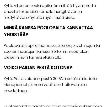
Kyllä. Villan ansiosta paita lämmittää hyvin, mutta
puuvilla tekee siitä samalla hengittävän ja
miellyttävän käyttää myös sisätiloissa.
MINKÄ KANSSA POOLOPAITA KANNATTAA
YHDISTÄÄ?
Poolopaita sopii erinomaisesti farkkujen, chinojen tai
suorien housujen kanssa. Se toimii myös jakun,
bleiserin, liivin tai neuletakin alla.
VOIKO PAIDAN PESTÄ KOTONA?
Kyllä. Paita voidaan pestä 30 °C:n erittäin miedolla
hienopesuohjelmalla vaatteen hoito-ohjeita
noudattaen.
Tuotteen koko pakattuna tai myyntipakkauksen koko