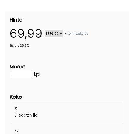
Hinta
69,99
+
toimituskulut
Sis. alv 25.5 %
Määrä
kpl
Koko
S
Ei saatavilla
M