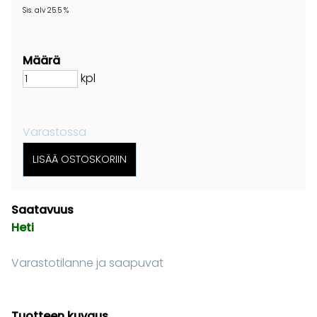
Sis. alv 25.5 %
Määrä
kpl
Varastossa
Saatavuus
Heti
Varastotilanne ja saapuvat
Tuotteen kuvaus