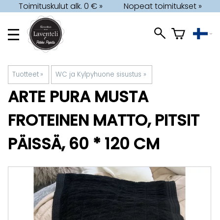
Toimituskulut alk. 0 € »
Nopeat toimitukset »
Tuotteet
‪»
WC ja Kylpyhuone sisustus
‪»
ARTE PURA
MUSTA
FROTEINEN MATTO, PITSIT
PÄISSÄ, 60 * 120 CM