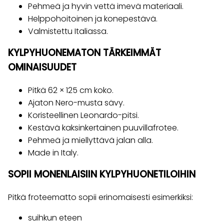
Pehmeä ja hyvin vettä imevä materiaali.
Helppohoitoinen ja konepestävä.
Valmistettu Italiassa.
KYLPYHUONEMATON TÄRKEIMMÄT
OMINAISUUDET
Pitkä 62 × 125 cm koko.
Ajaton Nero-musta sävy.
Koristeellinen Leonardo-pitsi.
Kestävä kaksinkertainen puuvillafrotee.
Pehmeä ja miellyttävä jalan alla.
Made in Italy.
SOPII MONENLAISIIN KYLPYHUONETILOIHIN
Pitkä froteematto sopii erinomaisesti esimerkiksi:
suihkun eteen