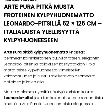
ARTE PURA PITKÄ MUSTA
FROTEINEN KYLPYHUONEMATTO
LEONARDO-PITSILLÄ 62 × 125 CM –
ITALIALAISTA YLELLISYYTTÄ
KYLPYHUONEESEEN
Arte Pura pitkä kylpyhuonematto
yhdistää
pehmeän kaksinkertaisen puuvillafroteen, elegantin
Leonardo-pitsin ja italialaisen käsityötaidon. Pitkä
matto tekee kylpyhuoneesta viimeistellyn
kokonaisuuden ja tuntuu miellyttävän pehmeältä
paljaiden jalkojen alla.
Maton molempia lyhyitä päätyjä koristaa kaunis
Leonardo-pitsi
, joka tuo kokonaisuuteen romanttista
ilmettä ja Arte Puralle tunnusomaista eleganssia.