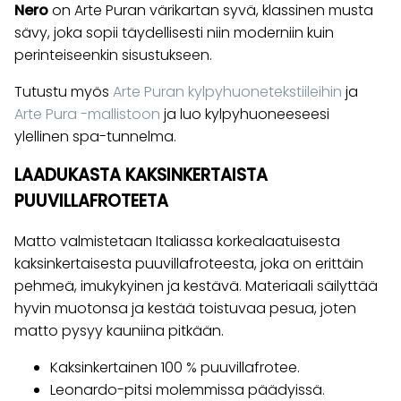
Nero
on Arte Puran värikartan syvä, klassinen musta
sävy, joka sopii täydellisesti niin moderniin kuin
perinteiseenkin sisustukseen.
Tutustu myös
Arte Puran kylpyhuonetekstiileihin
ja
Arte Pura -mallistoon
ja luo kylpyhuoneeseesi
ylellinen spa-tunnelma.
LAADUKASTA KAKSINKERTAISTA
PUUVILLAFROTEETA
Matto valmistetaan Italiassa korkealaatuisesta
kaksinkertaisesta puuvillafroteesta, joka on erittäin
pehmeä, imukykyinen ja kestävä. Materiaali säilyttää
hyvin muotonsa ja kestää toistuvaa pesua, joten
matto pysyy kauniina pitkään.
Kaksinkertainen 100 % puuvillafrotee.
Leonardo-pitsi molemmissa päädyissä.