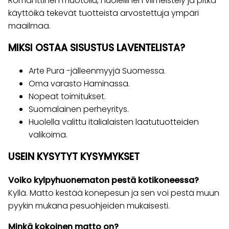
Romanttinen muotoilu, huolellinen viimeistely ja pitkä
käyttöikä tekevät tuotteista arvostettuja ympäri
maailmaa.
MIKSI OSTAA SISUSTUS LAVENTELISTA?
Arte Pura -jälleenmyyjä Suomessa.
Oma varasto Haminassa.
Nopeat toimitukset.
Suomalainen perheyritys.
Huolella valittu italialaisten laatutuotteiden
valikoima.
USEIN KYSYTYT KYSYMYKSET
Voiko kylpyhuonematon pestä kotikoneessa?
Kyllä. Matto kestää konepesun ja sen voi pestä muun
pyykin mukana pesuohjeiden mukaisesti.
Minkä kokoinen matto on?