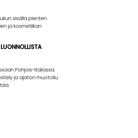
aukun sisällä pienten
ien ja kosmetiikan
A LUONNOLLISTA
aan Pohjois-Italiassa.
istely ja ajaton muotoilu
ttää.