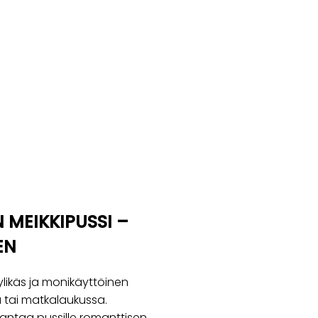
 MEIKKIPUSSI –
EN
likäs ja monikäyttöinen
a tai matkalaukussa.
u antaa pussille romanttisen