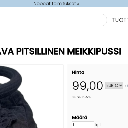
Nopeat toimitukset »
TUOT
VA PITSILLINEN MEIKKIPUSSI
Hinta
99,00
+
Sis. alv 25.5 %
Määrä
kpl