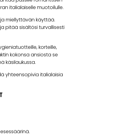
an italialaiselle muotoilulle.
ja miellyttävän käyttää.
 pitää sisältösi turvallisesti
gieniatuotteille, korteille,
mpaktin kokonsa ansiosta se
nä käsilaukussa.
ä yhteensopivia italialaisia
T
nesessäärinä.