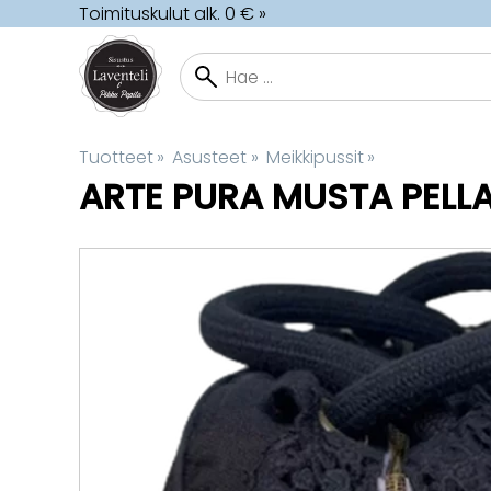
Toimituskulut alk. 0 € »
Tuotteet
‪»
Asusteet
‪»
Meikkipussit
‪»
ARTE PURA
MUSTA PELLA