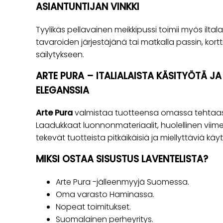
ASIANTUNTIJAN VINKKI
Tyylikäs pellavainen meikkipussi toimii myös iltal
tavaroiden järjestäjänä tai matkalla passin, kortt
säilytykseen.
ARTE PURA – ITALIALAISTA KÄSITYÖTÄ J
ELEGANSSIA
Arte Pura
valmistaa tuotteensa omassa tehtaass
Laadukkaat luonnonmateriaalit, huolellinen viime
tekevät tuotteista pitkäikäisiä ja miellyttäviä käy
MIKSI OSTAA SISUSTUS LAVENTELISTA?
Arte Pura -jälleenmyyjä Suomessa.
Oma varasto Haminassa.
Nopeat toimitukset.
Suomalainen perheyritys.