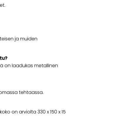
et.
äteisen ja muiden
tu?
inä on laadukas metallinen
a omassa tehtaassa.
ko on arviolta 330 x 150 x 15