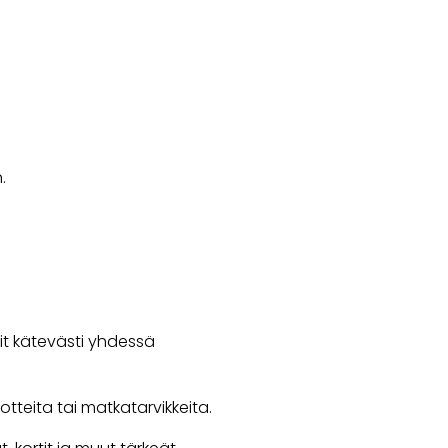
.
kit kätevästi yhdessä
tteita tai matkatarvikkeita.