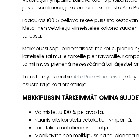
ja ylellisen ilmeen, joka on tunnusomaista Arte Pur
Laadukas 100 % pellava tekee pussista kestävän 
Metallinen vetoketju viimeistelee kokonaisuuden ja
tallessa.
Meikkipussi sopii erinomaisesti meikeille, pienille hy
käteiselle tai muille tärkeille pientavaroille. Ko
toimii myös pienenä nesessäärinä tai järjestelijä
Tutustu myös muihin
Arte Pura -tuotteisiin
ja löyd
asusteita ja kodintekstiilejä.
MEIKKIPUSSIN TÄRKEIMMÄT OMINAISUUDE
Valmistettu 100 % pellavasta.
Kaunis pitsikoristelu vetoketjun ympärillä.
Laadukas metallinen vetoketju.
Monikäyttöinen meikkipussina tai pienenä 