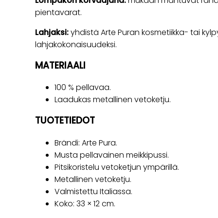
Lompakon korvaajana:
mukaan mahtuvat rahat, 
pientavarat.
Lahjaksi:
yhdistä Arte Puran kosmetiikka- tai kylpy
lahjakokonaisuudeksi.
MATERIAALI
100 % pellavaa.
Laadukas metallinen vetoketju.
TUOTETIEDOT
Brändi: Arte Pura.
Musta pellavainen meikkipussi.
Pitsikoristelu vetoketjun ympärillä.
Metallinen vetoketju.
Valmistettu Italiassa.
Koko: 33 × 12 cm.