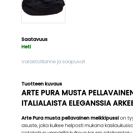
Saatavuus
Heti
Varastotilanne ja saapuvat
Tuotteen kuvaus
ARTE PURA MUSTA PELLAVAINEN
ITALIALAISTA ELEGANSSIA ARKE
Arte Pura musta pellavainen meikkipussi
on tyy
asuste, joka kulkee helposti mukana käsilaukuss
Vetoketjun ympärillä kulkeva kaunis pitsikoristel