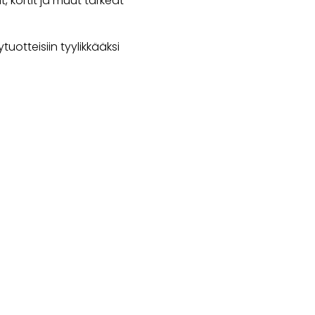
kortit ja muut tärkeät
tuotteisiin tyylikkääksi