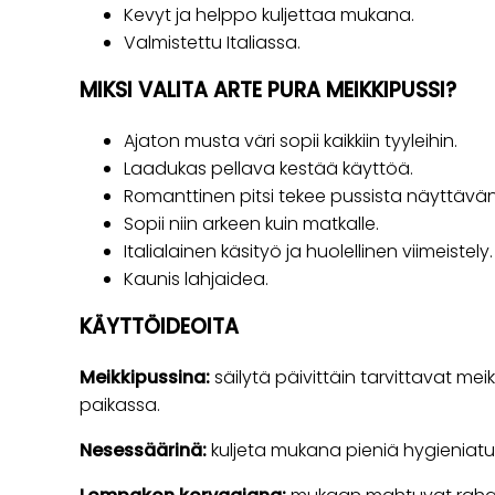
Kevyt ja helppo kuljettaa mukana.
Valmistettu Italiassa.
MIKSI VALITA ARTE PURA MEIKKIPUSSI?
Ajaton musta väri sopii kaikkiin tyyleihin.
Laadukas pellava kestää käyttöä.
Romanttinen pitsi tekee pussista näyttävän
Sopii niin arkeen kuin matkalle.
Italialainen käsityö ja huolellinen viimeistely.
Kaunis lahjaidea.
KÄYTTÖIDEOITA
Meikkipussina:
säilytä päivittäin tarvittavat mei
paikassa.
Nesessäärinä:
kuljeta mukana pieniä hygieniatuo