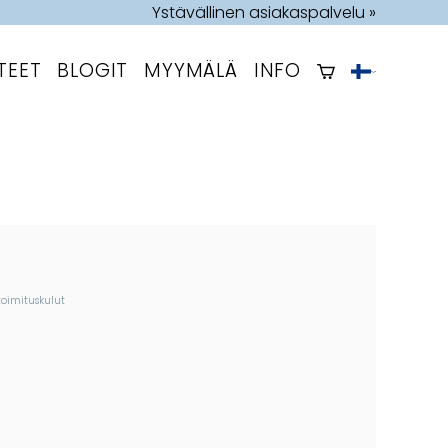
Ystävällinen asiakaspalvelu »
TEET
BLOGIT
MYYMÄLÄ
INFO
toimituskulut