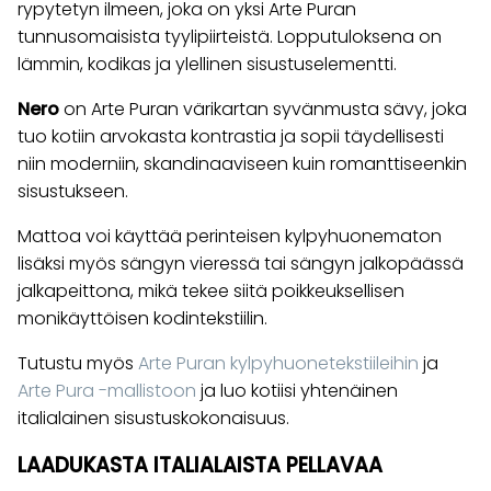
rypytetyn ilmeen, joka on yksi Arte Puran
tunnusomaisista tyylipiirteistä. Lopputuloksena on
lämmin, kodikas ja ylellinen sisustuselementti.
Nero
on Arte Puran värikartan syvänmusta sävy, joka
tuo kotiin arvokasta kontrastia ja sopii täydellisesti
niin moderniin, skandinaaviseen kuin romanttiseenkin
sisustukseen.
Mattoa voi käyttää perinteisen kylpyhuonematon
lisäksi myös sängyn vieressä tai sängyn jalkopäässä
jalkapeittona, mikä tekee siitä poikkeuksellisen
monikäyttöisen kodintekstiilin.
Tutustu myös
Arte Puran kylpyhuonetekstiileihin
ja
Arte Pura -mallistoon
ja luo kotiisi yhtenäinen
italialainen sisustuskokonaisuus.
LAADUKASTA ITALIALAISTA PELLAVAA