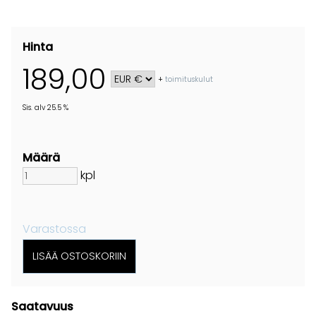
Hinta
189,00
+
toimituskulut
Sis. alv 25.5 %
Määrä
kpl
Varastossa
Saatavuus