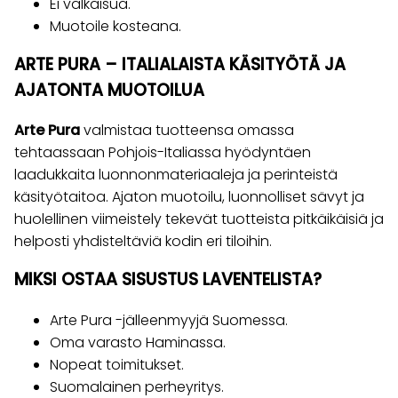
Ei valkaisua.
Muotoile kosteana.
ARTE PURA – ITALIALAISTA KÄSITYÖTÄ JA
AJATONTA MUOTOILUA
Arte Pura
valmistaa tuotteensa omassa
tehtaassaan Pohjois-Italiassa hyödyntäen
laadukkaita luonnonmateriaaleja ja perinteistä
käsityötaitoa. Ajaton muotoilu, luonnolliset sävyt ja
huolellinen viimeistely tekevät tuotteista pitkäikäisiä ja
helposti yhdisteltäviä kodin eri tiloihin.
MIKSI OSTAA SISUSTUS LAVENTELISTA?
Arte Pura -jälleenmyyjä Suomessa.
Oma varasto Haminassa.
Nopeat toimitukset.
Suomalainen perheyritys.