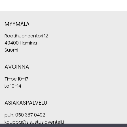
MYYMÄLÄ
Raatihuoneentori 12
49400 Hamina
Suomi
AVOINNA
Ti–pe 10–17
La 10–14
ASIAKASPALVELU
puh.
050 387 0492
kauppa@sisustuslaventeli.fi