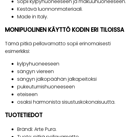
Sopii kylpyhuoneeseen ja makuuhuoneeseen.
Kestävä luonnonmateriaali.
Made in Italy.
MONIPUOLINEN KÄYTTÖ KODIN ERI TILOISSA
Tämä pitkä pellavamatto sopii erinomaisesti
esimerkiksi:
kylpyhuoneeseen
sängyn viereen
sängyn jalkopäähän jalkapeitoksi
pukeutumishuoneeseen
eteiseen
osaksi harmonista sisustuskokonaisuutta.
TUOTETIEDOT
Brändi: Arte Pura.
Tuote: pitkä pellavamatto.