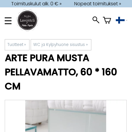
Toimituskulut alk. 0 € »
Nopeat toimitukset »
Tuotteet
‪»
WC ja Kylpyhuone sisustus
‪»
ARTE PURA
MUSTA
PELLAVAMATTO, 60 * 160
CM