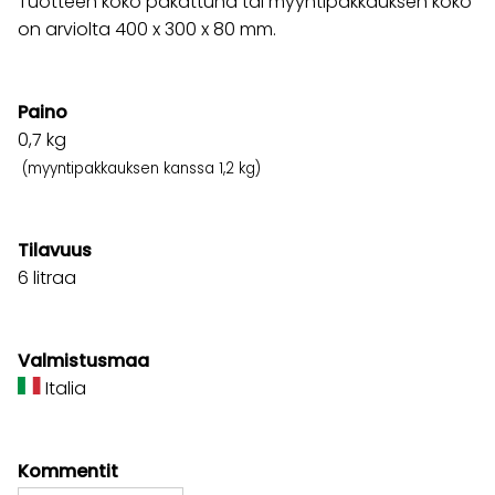
Tuotteen koko pakattuna tai myyntipakkauksen koko
on arviolta 400 x 300 x 80 mm.
Paino
0,7
kg
(myyntipakkauksen kanssa 1,2 kg)
Tilavuus
6 litraa
Valmistusmaa
Italia
Kommentit