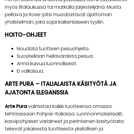
myös iltalaukussa tai matkalla järjestelijänä. Musta
pellava ja Rose-pitsi muodostavat ajattoman
yhdistelmän, joka sopii kaikenlaiseen tyyliin.
HOITO-OHJEET
Noudata tuotteen pesuohjeita.
Suositellaan hellävaraista pesua.
Anna kuivua luonnollisesti.
Ei valkaisua.
ARTE PURA – ITALIALAISTA KÄSITYÖTÄ JA
AJATONTA ELEGANSSIA
Arte Pura
valmistaa kaikki tuotteensa omassa
tehtaassaan Pohjois-Italiassa. Luonnonmateriaalit,
kasvipohjaiset väriaineet ja perinteinen käsityötaito
tekevät jokaisesta tuotteesta yksilöllisen ja