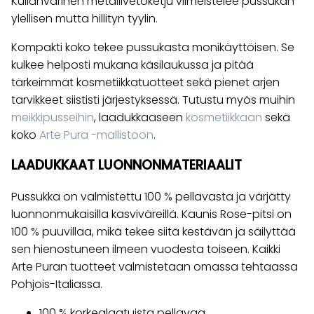
Kullanvärinen metallivetoketju viimeistelee pussukan
ylellisen mutta hillityn tyylin.
Kompakti koko tekee pussukasta monikäyttöisen. Se
kulkee helposti mukana käsilaukussa ja pitää
tärkeimmät kosmetiikkatuotteet sekä pienet arjen
tarvikkeet siististi järjestyksessä. Tutustu myös muihin
meikkipusseihin
, laadukkaaseen
kosmetiikkaan
sekä
koko
Arte Pura -mallistoon
.
LAADUKKAAT LUONNONMATERIAALIT
Pussukka on valmistettu 100 % pellavasta ja värjätty
luonnonmukaisilla kasviväreillä. Kaunis Rose-pitsi on
100 % puuvillaa, mikä tekee siitä kestävän ja säilyttää
sen hienostuneen ilmeen vuodesta toiseen. Kaikki
Arte Puran tuotteet valmistetaan omassa tehtaassa
Pohjois-Italiassa.
100 % korkealaatuista pellavaa.