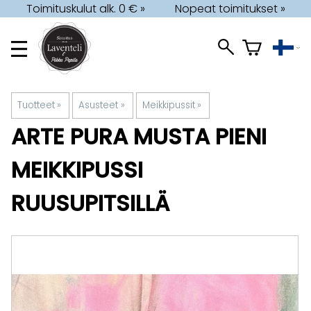
Toimituskulut alk. 0 € »
Nopeat toimitukset »
Tuotteet
‪»
Asusteet
‪»
Meikkipussit
‪»
ARTE PURA
MUSTA PIENI
MEIKKIPUSSI
RUUSUPITSILLÄ