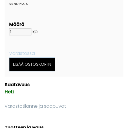
Sis. alv 25.5 %
Määrä
kpl
Varastossa
Saatavuus
Heti
Varastotilanne ja saapuvat
Tuotteen kuvaus