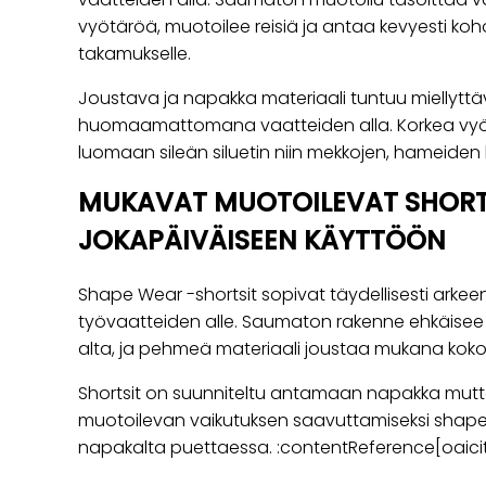
vyötäröä, muotoilee reisiä ja antaa kevyesti k
takamukselle.
Joustava ja napakka materiaali tuntuu miellyttä
huomaamattomana vaatteiden alla. Korkea vyöt
luomaan sileän siluetin niin mekkojen, hameiden k
MUKAVAT MUOTOILEVAT SHORT
JOKAPÄIVÄISEEN KÄYTTÖÖN
Shape Wear -shortsit sopivat täydellisesti arkee
työvaatteiden alle. Saumaton rakenne ehkäisee 
alta, ja pehmeä materiaali joustaa mukana koko
Shortsit on suunniteltu antamaan napakka mutta
muotoilevan vaikutuksen saavuttamiseksi shape
napakalta puettaessa. :contentReference[oaicite