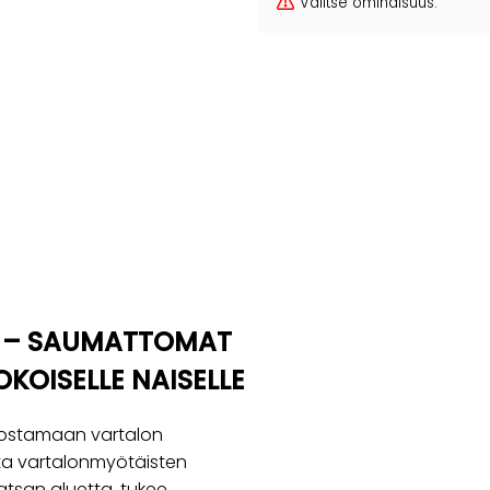
Valitse ominaisuus.
T – SAUMATTOMAT
KOISELLE NAISELLE
rostamaan vartalon
tta vartalonmyötäisten
atsan aluetta, tukee