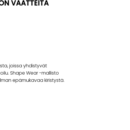
OON VAATTEITA
ta, joissa yhdistyvät
ilu. Shape Wear -mallisto
 ilman epämukavaa kiristystä.