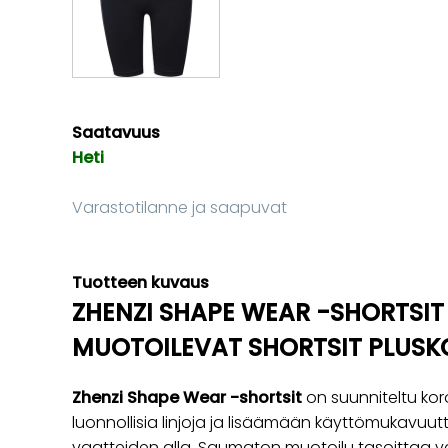
Saatavuus
Heti
Varastotilanne ja saapuvat
Tuotteen kuvaus
ZHENZI SHAPE WEAR -SHORTSI
MUOTOILEVAT SHORTSIT PLUSKO
Zhenzi Shape Wear -shortsit
on suunniteltu ko
luonnollisia linjoja ja lisäämään käyttömukavuu
vaatteiden alla. Saumaton muotoilu tasoittaa v