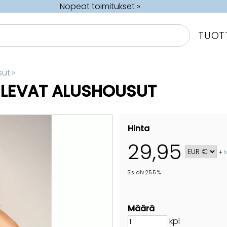
Nopeat toimitukset »
TUOT
sut
‪»
LEVAT ALUSHOUSUT
Hinta
29,95
+
t
Sis. alv 25.5 %
Määrä
kpl