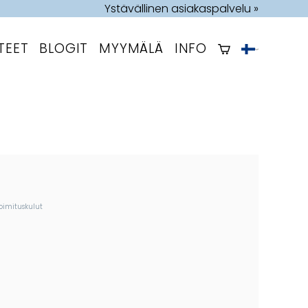
Ystävällinen asiakaspalvelu »
TEET
BLOGIT
MYYMÄLÄ
INFO
oimituskulut