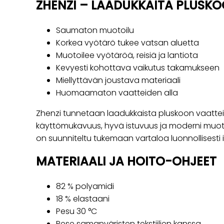
ZHENZI – LAADUKKAITA PLUSK
Saumaton muotoilu
Korkea vyötärö tukee vatsan aluetta
Muotoilee vyötäröä, reisiä ja lantiota
Kevyesti kohottava vaikutus takamukseen
Miellyttävän joustava materiaali
Huomaamaton vaatteiden alla
Zhenzi tunnetaan laadukkaista pluskoon vaatteis
käyttömukavuus, hyvä istuvuus ja moderni muoto
on suunniteltu tukemaan vartaloa luonnollisesti
MATERIAALI JA HOITO-OHJEET
82 % polyamidi
18 % elastaani
Pesu 30 °C
Pese samanväristen tekstiilien kanssa