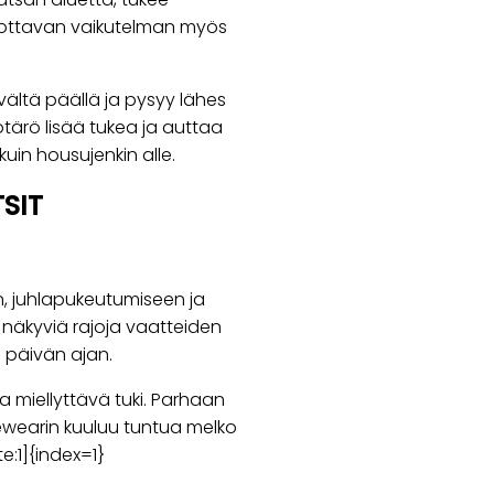
ohottavan vaikutelman myös
vältä päällä ja pysyy lähes
ärö lisää tukea ja auttaa
uin housujenkin alle.
SIT
n, juhlapukeutumiseen ja
näkyviä rajoja vaatteiden
 päivän ajan.
 miellyttävä tuki. Parhaan
wearin kuuluu tuntua melko
:1]{index=1}