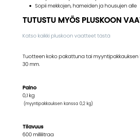
Sopii mekkojen, hameiden ja housujen alle
TUTUSTU MYÖS PLUSKOON VAAT
Katso kaikki pluskoon vaatteet tästä
Tuotteen koko pakattuna tai myyntipakkauksen ko
30 mm.
Paino
0,1
kg
(myyntipakkauksen kanssa 0,2 kg)
Tilavuus
600 millilitraa