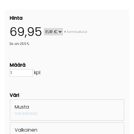
Hinta
69,95
+
toimituskulut
Sis. alv 25.5 %
Määrä
kpl
Väri
Musta
Varastossa
Valkoinen