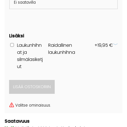
Ei saatavilla
Lisäksi
Laukunhihn
Raidallinen
+19,95 €
at ja
laukunhihna
silmälasiketj
ut
Valitse ominaisuus.
Saatavuus