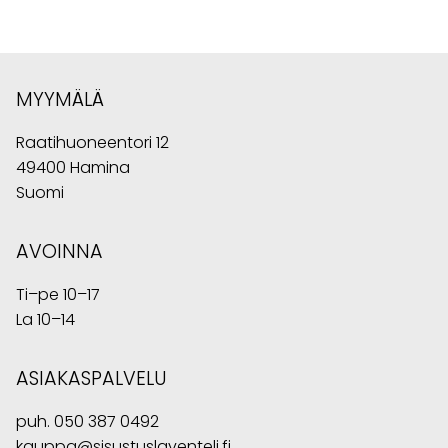
MYYMÄLÄ
Raatihuoneentori 12
49400 Hamina
Suomi
AVOINNA
Ti–pe 10–17
La 10–14
ASIAKASPALVELU
puh.
050 387 0492
kauppa@sisustuslaventeli.fi