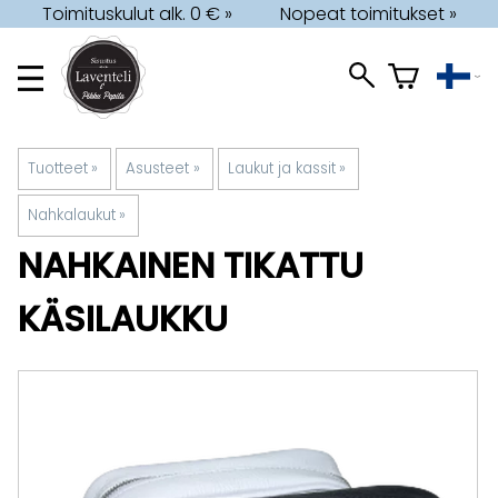
Toimituskulut alk. 0 € »
Nopeat toimitukset »
Tuotteet
‪»
Asusteet
‪»
Laukut ja kassit
‪»
Nahkalaukut
‪»
NAHKAINEN TIKATTU
KÄSILAUKKU