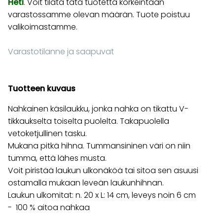
Heti
. Voit tilata tätä tuotetta korkeintaan
varastossamme olevan määrän. Tuote poistuu
valikoimastamme.
Varastotilanne ja saapuvat
Tuotteen kuvaus
Nahkainen käsilaukku, jonka nahka on tikattu V-
tikkaukselta toiselta puolelta. Takapuolella
vetoketjullinen tasku.
Mukana pitkä hihna. Tummansininen väri on niin
tumma, että lähes musta.
Voit piristää laukun ulkonäköä tai sitoa sen asuusi
ostamalla mukaan leveän laukunhihnan.
Laukun ulkomitat: n. 20 x L: 14 cm, leveys noin 6 cm
- 100 % aitoa nahkaa