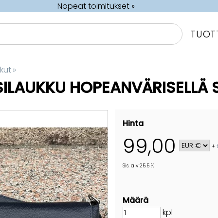
Nopeat toimitukset »
TUOT
kut
‪»
SILAUKKU HOPEANVÄRISELLÄ 
Hinta
99,00
+
Sis. alv 25.5 %
Määrä
kpl