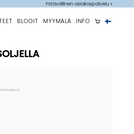
Ystävällinen asiakaspalvelu »
TEET
BLOGIT
MYYMÄLÄ
INFO
SOLJELLA
toimituskulut