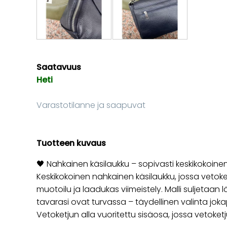
Saatavuus
Heti
Varastotilanne ja saapuvat
Tuotteen kuvaus
🖤 Nahkainen käsilaukku – sopivasti keskikokoine
Keskikokoinen nahkainen käsilaukku, jossa vetoketj
muotoilu ja laadukas viimeistely. Malli suljetaan lä
tavarasi ovat turvassa – täydellinen valinta jok
Vetoketjun alla vuoritettu sisäosa, jossa vetoketj