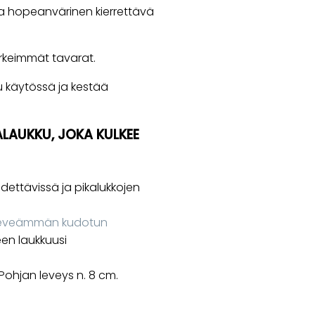
ja hopeanvärinen kierrettävä
ärkeimmät tavarat.
u käytössä ja kestää
LAUKKU, JOKA KULKEE
ttävissä ja pikalukkojen
eveämmän kudotun
een laukkuusi
Pohjan leveys n. 8 cm.