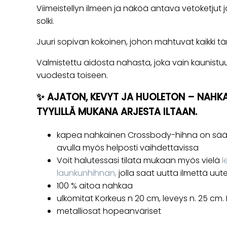
Viimeistellyn ilmeen ja näköä antava vetoketjut 
solki.
Juuri sopivan kokoinen, johon mahtuvat kaikki t
Valmistettu aidosta nahasta, joka vain kaunistu
vuodesta toiseen.
✨ AJATON, KEVYT JA HUOLETON – NAHKA
TYYLILLÄ MUKANA ARJESTA ILTAAN.
kapea nahkainen Crossbody-hihna on sääde
avulla myös helposti vaihdettavissa
Voit halutessasi tilata mukaan myös vielä
l
launkunhihnan,
jolla saat uutta ilmettä uut
100 % aitoa nahkaa
ulkomitat Korkeus n 20 cm, leveys n. 25 cm. 
metalliosat hopeanväriset