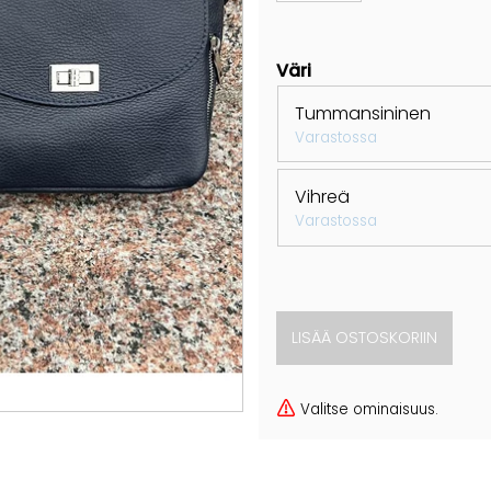
Väri
Tummansininen
Varastossa
Vihreä
Varastossa
Valitse ominaisuus.