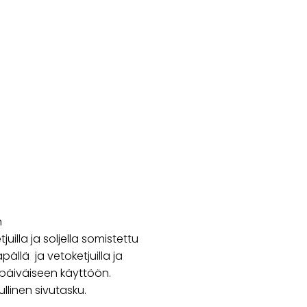
n
uilla ja soljella somistettu
pällä ja vetoketjuilla ja
apäiväiseen käyttöön.
ullinen sivutasku.