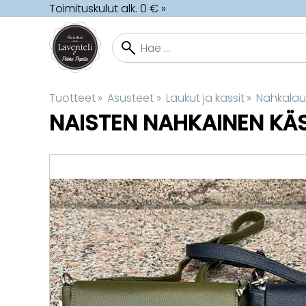
Toimituskulut alk. 0 € »
Tuotteet
‪»
Asusteet
‪»
Laukut ja kassit
‪»
Nahkalau
NAISTEN NAHKAINEN KÄ