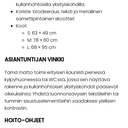
kullanhohtoisilla yksityiskohdilla.
Koriste: brodeeraus, teksti ja metallinen
samettipintainen skootteri.
Koot:
S: 63 × 49 cm
M: 78 × 60 cm
L: 68 × 95 cm
ASIANTUNTIJAN VINKKI
Tämä matto toimii erityisen kauniisti pienessä
kylpyhuoneessa tai WC:ssä, jossa sen näyttävä
rakenne ja kullanhohtoiset yksityiskohdat pääsevät
oikeuksiinsa. Yhdistä luonnonsävyisiin tekstiileihin tai
tummiin sisustuselementteihin saadaksesi ylellisen
kontrastin.
HOITO-OHJEET