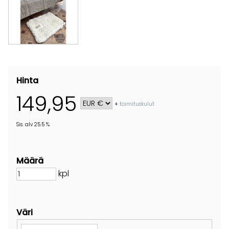
Hinta
149,95
+
toimituskulut
Sis. alv 25.5 %
Määrä
kpl
Väri