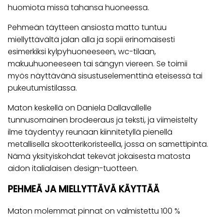
huomiota missä tahansa huoneessa.
Pehmeän täytteen ansiosta matto tuntuu
miellyttävältä jalan alla ja sopii erinomaisesti
esimerkiksi kylpyhuoneeseen, wc-tilaan,
makuuhuoneeseen tai sängyn viereen. Se toimii
myös näyttävänä sisustuselementtinä eteisessä tai
pukeutumistilassa.
Maton keskellä on Daniela Dallavallelle
tunnusomainen brodeeraus ja teksti, ja viimeistelty
ilme täydentyy reunaan kiinnitetyllä pienellä
metallisella skootterikoristeella, jossa on samettipinta.
Nämä yksityiskohdat tekevät jokaisesta matosta
aidon italialaisen design-tuotteen.
PEHMEÄ JA MIELLYTTÄVÄ KÄYTTÄÄ
Maton molemmat pinnat on valmistettu 100 %