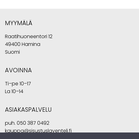
MYYMÄLÄ
Raatihuoneentori 12
49400 Hamina
Suomi
AVOINNA
Ti–pe 10–17
La 10–14
ASIAKASPALVELU
puh.
050 387 0492
kauppa@sisustuslaventeli.fi