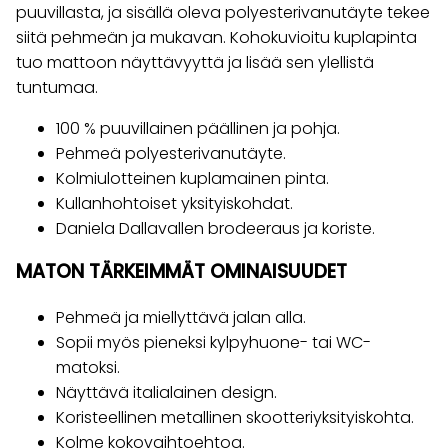
puuvillasta, ja sisällä oleva polyesterivanutäyte tekee
siitä pehmeän ja mukavan. Kohokuvioitu kuplapinta
tuo mattoon näyttävyyttä ja lisää sen ylellistä
tuntumaa.
100 % puuvillainen päällinen ja pohja.
Pehmeä polyesterivanutäyte.
Kolmiulotteinen kuplamainen pinta.
Kullanhohtoiset yksityiskohdat.
Daniela Dallavallen brodeeraus ja koriste.
MATON TÄRKEIMMÄT OMINAISUUDET
Pehmeä ja miellyttävä jalan alla.
Sopii myös pieneksi kylpyhuone- tai WC-
matoksi.
Näyttävä italialainen design.
Koristeellinen metallinen skootteriyksityiskohta.
Kolme kokovaihtoehtoa.