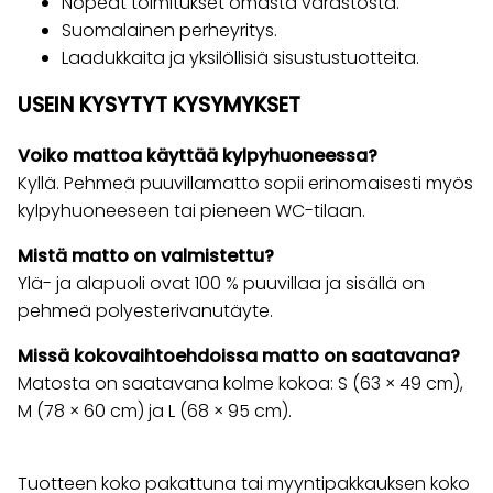
Nopeat toimitukset omasta varastosta.
Suomalainen perheyritys.
Laadukkaita ja yksilöllisiä sisustustuotteita.
USEIN KYSYTYT KYSYMYKSET
Voiko mattoa käyttää kylpyhuoneessa?
Kyllä. Pehmeä puuvillamatto sopii erinomaisesti myös
kylpyhuoneeseen tai pieneen WC-tilaan.
Mistä matto on valmistettu?
Ylä- ja alapuoli ovat 100 % puuvillaa ja sisällä on
pehmeä polyesterivanutäyte.
Missä kokovaihtoehdoissa matto on saatavana?
Matosta on saatavana kolme kokoa: S (63 × 49 cm),
M (78 × 60 cm) ja L (68 × 95 cm).
Tuotteen koko pakattuna tai myyntipakkauksen koko