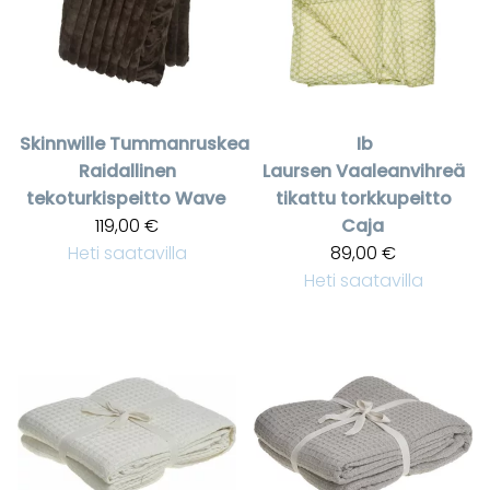
Skinnwille
Tummanruskea
Ib
Raidallinen
Laursen
Vaaleanvihreä
tekoturkispeitto Wave
tikattu torkkupeitto
119,00 €
Caja
Heti saatavilla
89,00 €
Heti saatavilla