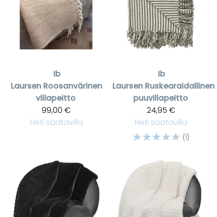
Ib
Ib
Laursen
Roosanvärinen
Laursen
Ruskearaidallinen
villapeitto
puuvillapeitto
99,00 €
24,95 €
Heti saatavilla
Heti saatavilla
☆
☆
☆
☆
☆
(1)