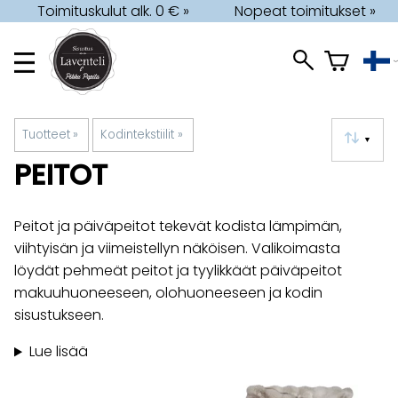
Toimituskulut alk. 0 € »
Nopeat toimitukset »
Tuotteet
‪»
Kodintekstiilit
‪»
▼
PEITOT
Peitot ja päiväpeitot tekevät kodista lämpimän,
viihtyisän ja viimeistellyn näköisen. Valikoimasta
löydät pehmeät peitot ja tyylikkäät päiväpeitot
makuuhuoneeseen, olohuoneeseen ja kodin
sisustukseen.
Lue lisää