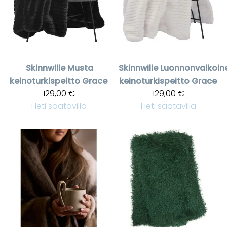
Skinnwille
Musta
Skinnwille
Luonnonvalkoin
keinoturkispeitto Grace
keinoturkispeitto Grace
129,00 €
129,00 €
Heti saatavilla
Heti saatavilla