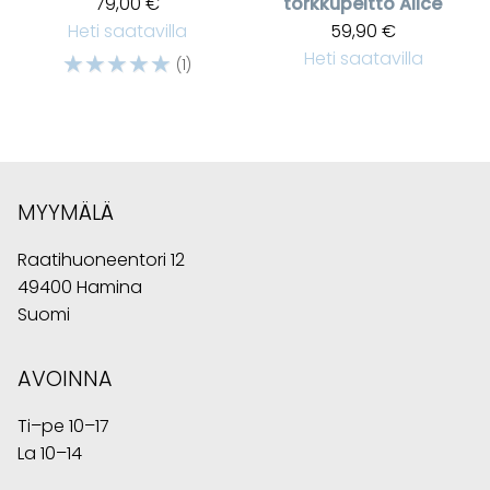
79,00 €
torkkupeitto Alice
Heti saatavilla
59,90 €
☆
☆
☆
☆
☆
Heti saatavilla
(1)
MYYMÄLÄ
Raatihuoneentori 12
49400 Hamina
Suomi
AVOINNA
Ti–pe 10–17
La 10–14