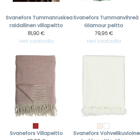
Svanefors
Tummanruskea
Svanefors
Tummanvihreä
raidallinen villapeitto
Glamour peitto
81,90 €
79,95 €
Heti saatavilla
Heti saatavilla
Svanefors
Villapeitto
Svanefors
Vohvelikuvioine