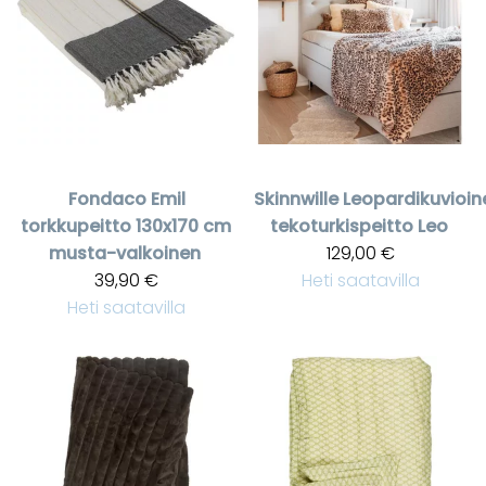
Fondaco
Emil
Skinnwille
Leopardikuvioin
torkkupeitto 130x170 cm
tekoturkispeitto Leo
musta-valkoinen
129,00 €
39,90 €
Heti saatavilla
Heti saatavilla