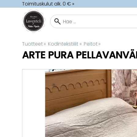
Toimituskulut alk. 0 € »
Tuotteet
‪»
Kodintekstiilit
‪»
Peitot
‪»
ARTE PURA
PELLAVANVÄR