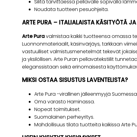
Silitä tarvittaessa pellavalle sopivalla lämmö
Noudata tuotteen pesuohjeita.
ARTE PURA – ITALIALAISTA KÄSITYÖTÄ J
Arte Pura
valmistaa kaikki tuotteensa omassa te
Luonnonmateriaalit, käsinvärjäys, tarkkaan viimeis
vastuulliset valmistusmenetelmät tekevät jokaise
ja yksilöllisen. Arte Puran pellavatekstiilit tunne
eleganssistaan sekä erinomaisesta käyttömuk
MIKSI OSTAA SISUSTUS LAVENTELISTA?
Arte Pura -virallinen jälleenmyyjä Suomessa
Oma varasto Haminassa.
Nopeat toimitukset.
Suomalainen perheyritys.
Mahdollisuus tilata tuotteita kaikissa Arte P