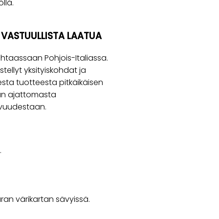
llä.
A VASTUULLISTA LAATUA
htaassaan Pohjois-Italiassa.
tellyt yksityiskohdat ja
sta tuotteesta pitkäikäisen
taan ajattomasta
avuudestaan.
.
uran värikartan sävyissä.