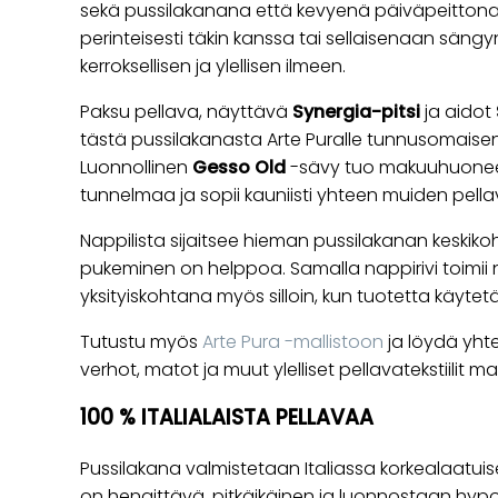
sekä pussilakanana että kevyenä päiväpeittona.
perinteisesti täkin kanssa tai sellaisenaan sän
kerroksellisen ja ylellisen ilmeen.
Paksu pellava, näyttävä
Synergia-pitsi
ja aidot
tästä pussilakanasta Arte Puralle tunnusomaisen
Luonnollinen
Gesso Old
-sävy tuo makuuhuonee
tunnelmaa ja sopii kauniisti yhteen muiden pell
Nappilista sijaitsee hieman pussilakanan keskikohd
pukeminen on helppoa. Samalla nappirivi toimii 
yksityiskohtana myös silloin, kun tuotetta käyte
Tutustu myös
Arte Pura -mallistoon
ja löydä yht
verhot, matot ja muut ylelliset pellavatekstiilit
100 % ITALIALAISTA PELLAVAA
Pussilakana valmistetaan Italiassa korkealaatuis
on hengittävä, pitkäikäinen ja luonnostaan hypo