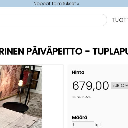
Nopeat toimitukset »
TUOT
INEN PÄIVÄPEITTO - TUPLA
Hinta
679,00
Sis. alv 25.5 %
Määrä
kpl