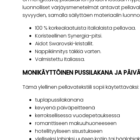
luonnolliset värjäysmenetelmät antavat pellaval
syvyyden, samalla säilyttäen materiaalin luonnol
100 % korkealaatuista italialaista pellavaa.
Koristeellinen Synergia-pitsi.
Aidot Swarovski-kristallit.
Nappikiinnitys täkkiä varten.
Valmistettu Italiassa.
MONIKÄYTTÖINEN PUSSILAKANA JA PÄIVÄ
Tämä ylellinen pellavatekstiili sopii käytettäväksi:
tuplapussilakanana
kevyenä päiväpeitteenä
kerroksellisessa vuodepetauksessa
romanttiseen makuuhuoneeseen
hotellityyliseen sisustukseen
ylelliseksi lahjaksi uuteen kotiin tai häälahjak