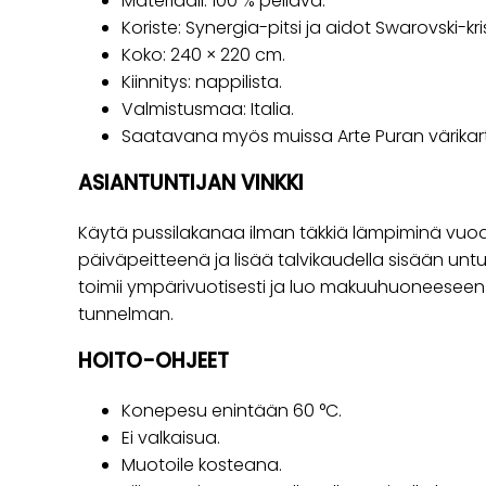
Materiaali: 100 % pellava.
Koriste: Synergia-pitsi ja aidot Swarovski-krist
Koko: 240 × 220 cm.
Kiinnitys: nappilista.
Valmistusmaa: Italia.
Saatavana myös muissa Arte Puran värikart
ASIANTUNTIJAN VINKKI
Käytä pussilakanaa ilman täkkiä lämpiminä vuo
päiväpeitteenä ja lisää talvikaudella sisään unt
toimii ympärivuotisesti ja luo makuuhuoneeseen y
tunnelman.
HOITO-OHJEET
Konepesu enintään 60 °C.
Ei valkaisua.
Muotoile kosteana.