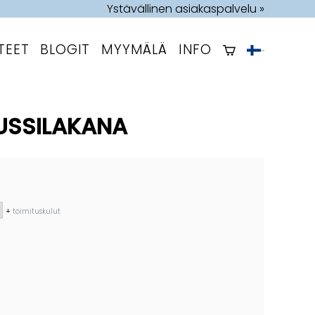
Ystävällinen asiakaspalvelu »
TEET
BLOGIT
MYYMÄLÄ
INFO
PUSSILAKANA
+
toimituskulut