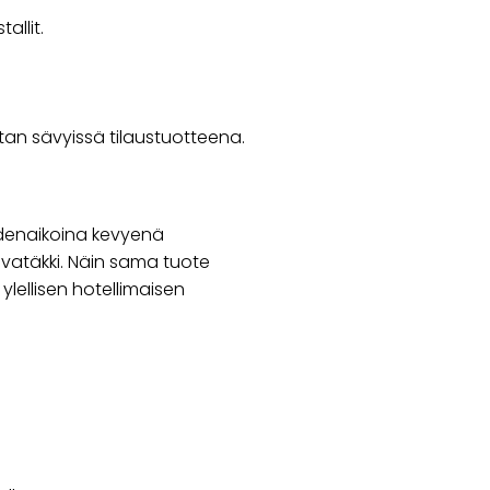
allit.
an sävyissä tilaustuotteena.
denaikoina kevyenä
uvatäkki. Näin sama tuote
lellisen hotellimaisen