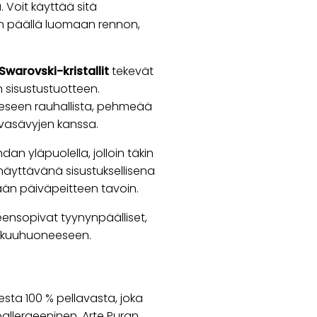
 Voit käyttää sitä
gyn päällä luomaan rennon,
Swarovski-kristallit
tekevät
 sisustustuotteen.
seen rauhallista, pehmeää
avasävyjen kanssa.
an yläpuolella, jolloin täkin
näyttävänä sisustuksellisena
tään päiväpeitteen tavoin.
eensopivat tyynynpäälliset,
 makuuhuoneeseen.
esta 100 % pellavasta, joka
allergeeninen. Arte Puran