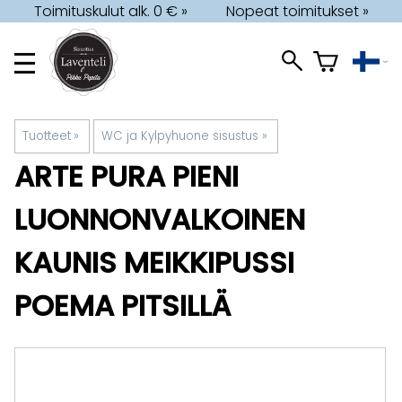
Toimituskulut alk. 0 € »
Nopeat toimitukset »
Tuotteet
‪»
WC ja Kylpyhuone sisustus
‪»
ARTE PURA
PIENI
LUONNONVALKOINEN
KAUNIS MEIKKIPUSSI
POEMA PITSILLÄ