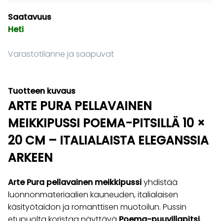
Saatavuus
Heti
Varastotilanne ja saapuvat
Tuotteen kuvaus
ARTE PURA PELLAVAINEN
MEIKKIPUSSI POEMA-PITSILLÄ 10 ×
20 CM – ITALIALAISTA ELEGANSSIA
ARKEEN
Arte Pura pellavainen meikkipussi
yhdistää
luonnonmateriaalien kauneuden, italialaisen
käsityötaidon ja romanttisen muotoilun. Pussin
etupuolta koristaa näyttävä
Poema-puuvillapitsi
,