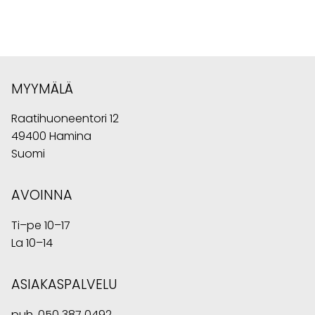
MYYMÄLÄ
Raatihuoneentori 12
49400 Hamina
Suomi
AVOINNA
Ti–pe 10–17
La 10–14
ASIAKASPALVELU
puh.
050 387 0492