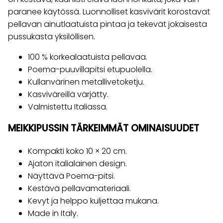
paranee käytössä. Luonnolliset kasvivärit korostavat
pellavan ainutlaatuista pintaa ja tekevät jokaisesta
pussukasta yksilöllisen.
100 % korkealaatuista pellavaa.
Poema-puuvillapitsi etupuolella.
Kullanvärinen metallivetoketju.
Kasviväreillä värjätty.
Valmistettu Italiassa.
MEIKKIPUSSIN TÄRKEIMMÄT OMINAISUUDET
Kompakti koko 10 × 20 cm.
Ajaton italialainen design.
Näyttävä Poema-pitsi.
Kestävä pellavamateriaali.
Kevyt ja helppo kuljettaa mukana.
Made in Italy.