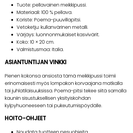
Tuote: pellavainen meikkipussi.
Materiaali: 100 % pellava.
Koriste: Poema-puuvillapitsi.
Vetoketju: kullanvärinen metalli.
Värjäys: luonnonmukaiset kasvivärit.
Koko: 10 × 20 cm.
Valmistusmaa: Italia.
ASIANTUNTIJAN VINKKI
Pienen kokonsa ansiosta tämä meikkipussi toimii
erinomaisesti myös lompakon korvaajana matkalla
tai juhlatilaisuuksissa. Poema-pitsi tekee siitä samalla
kauniin sisustuksellisen yksityiskohdan
kylpyhuoneeseen tai pukeutumispöydälle.
HOITO-OHJEET
Noudata tuotteen pesuohjeita.