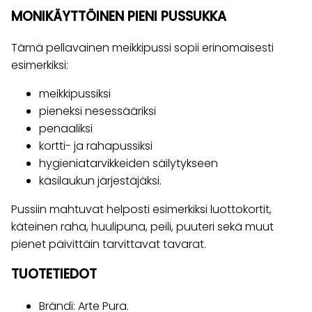
MONIKÄYTTÖINEN PIENI PUSSUKKA
Tämä pellavainen meikkipussi sopii erinomaisesti
esimerkiksi:
meikkipussiksi
pieneksi nesessääriksi
penaaliksi
kortti- ja rahapussiksi
hygieniatarvikkeiden säilytykseen
käsilaukun järjestäjäksi.
Pussiin mahtuvat helposti esimerkiksi luottokortit,
käteinen raha, huulipuna, peili, puuteri sekä muut
pienet päivittäin tarvittavat tavarat.
TUOTETIEDOT
Brändi: Arte Pura.