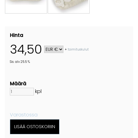
Hinta
34,50
+
toimituskulut
Sis. alv 25.5 %
Määrä
kpl
Varastossa