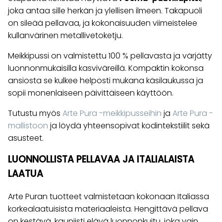
joka antaa sille herkän ja ylellisen ilmeen. Takapuoli
on sileää pellavaa, ja kokonaisuuden viimeistelee
kullanvärinen metallivetoketju.
Meikkipussi on valmistettu 100 % pellavasta ja värjätty
luonnonmukaisilla kasviväreillä. Kompaktin kokonsa
ansiosta se kulkee helposti mukana käsilaukussa ja
sopii monenlaiseen päivittäiseen käyttöön.
Tutustu myös
Arte Pura -meikkipusseihin
ja
Arte Pura -
mallistoon
ja löydä yhteensopivat kodintekstiilit sekä
asusteet.
LUONNOLLISTA PELLAVAA JA ITALIALAISTA
LAATUA
Arte Puran tuotteet valmistetaan kokonaan Italiassa
korkealaatuisista materiaaleista. Hengittävä pellava
on kestävä, kauniisti elävä luonnonkuitu, joka vain