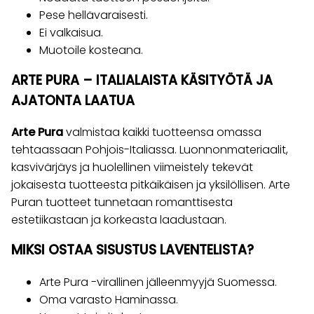
Pese hellävaraisesti.
Ei valkaisua.
Muotoile kosteana.
ARTE PURA – ITALIALAISTA KÄSITYÖTÄ JA
AJATONTA LAATUA
Arte Pura
valmistaa kaikki tuotteensa omassa
tehtaassaan Pohjois-Italiassa. Luonnonmateriaalit,
kasvivärjäys ja huolellinen viimeistely tekevät
jokaisesta tuotteesta pitkäikäisen ja yksilöllisen. Arte
Puran tuotteet tunnetaan romanttisesta
estetiikastaan ja korkeasta laadustaan.
MIKSI OSTAA SISUSTUS LAVENTELISTA?
Arte Pura -virallinen jälleenmyyjä Suomessa.
Oma varasto Haminassa.