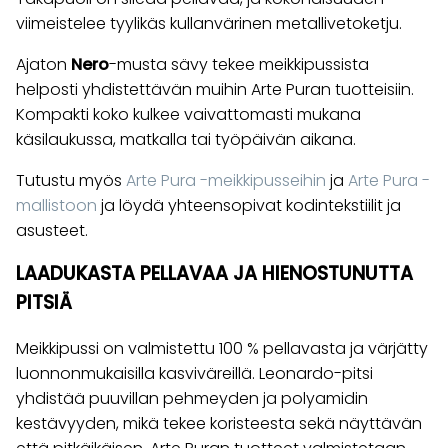
viimeistelee tyylikäs kullanvärinen metallivetoketju.
Ajaton
Nero
-musta sävy tekee meikkipussista
helposti yhdistettävän muihin Arte Puran tuotteisiin.
Kompakti koko kulkee vaivattomasti mukana
käsilaukussa, matkalla tai työpäivän aikana.
Tutustu myös
Arte Pura -meikkipusseihin
ja
Arte Pura -
mallistoon
ja löydä yhteensopivat kodintekstiilit ja
asusteet.
LAADUKASTA PELLAVAA JA HIENOSTUNUTTA
PITSIÄ
Meikkipussi on valmistettu 100 % pellavasta ja värjätty
luonnonmukaisilla kasviväreillä. Leonardo-pitsi
yhdistää puuvillan pehmeyden ja polyamidin
kestävyyden, mikä tekee koristeesta sekä näyttävän