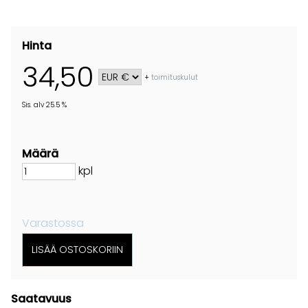
Hinta
34,50
+
toimituskulut
Sis. alv 25.5 %
Määrä
kpl
Varastossa
Saatavuus