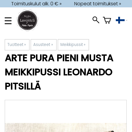
Toimituskulut alk. 0 € »
Nopeat toimitukset »
Tuotteet
‪»
Asusteet
‪»
Meikkipussit
‪»
ARTE PURA
PIENI MUSTA
MEIKKIPUSSI LEONARDO
PITSILLÄ