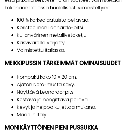
että pitkäikäisen. Arte Puran tuotteet valmistetaan
kokonaan Italiassa huolellisesti viimeisteltyinä.
100 % korkealaatuista pellavaa.
Koristeellinen Leonardo-pitsi.
Kullanvärinen metallivetoketju.
Kasviväreillä värjätty.
Valmistettu Italiassa.
MEIKKIPUSSIN TÄRKEIMMÄT OMINAISUUDET
Kompakti koko 10 × 20 cm.
Ajaton Nero-musta sävy.
Näyttävä Leonardo-pitsi.
Kestävä ja hengittävä pellava.
Kevyt ja helppo kuljettaa mukana.
Made in Italy.
MONIKÄYTTÖINEN PIENI PUSSUKKA