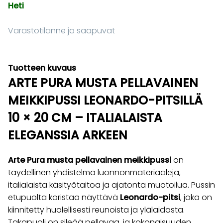
Heti
Varastotilanne ja saapuvat
Tuotteen kuvaus
ARTE PURA MUSTA PELLAVAINEN
MEIKKIPUSSI LEONARDO-PITSILLÄ
10 × 20 CM – ITALIALAISTA
ELEGANSSIA ARKEEN
Arte Pura musta pellavainen meikkipussi
on
täydellinen yhdistelmä luonnonmateriaaleja,
italialaista käsityötaitoa ja ajatonta muotoilua. Pussin
etupuolta koristaa näyttävä
Leonardo-pitsi
, joka on
kiinnitetty huolellisesti reunoista ja ylälaidasta.
Takapuoli on sileää pellavaa, ja kokonaisuuden