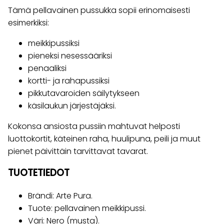
Tämä pellavainen pussukka sopii erinomaisesti
esimerkiksi:
meikkipussiksi
pieneksi nesessääriksi
penaaliksi
kortti- ja rahapussiksi
pikkutavaroiden säilytykseen
käsilaukun järjestäjäksi.
Kokonsa ansiosta pussiin mahtuvat helposti
luottokortit, käteinen raha, huulipuna, peili ja muut
pienet päivittäin tarvittavat tavarat.
TUOTETIEDOT
Brändi: Arte Pura.
Tuote: pellavainen meikkipussi.
Väri: Nero (musta).