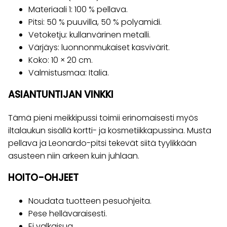
Materiaali 1: 100 % pellava.
Pitsi: 50 % puuvilla, 50 % polyamidi.
Vetoketju: kullanvärinen metalli.
Värjäys: luonnonmukaiset kasvivärit.
Koko: 10 × 20 cm.
Valmistusmaa: Italia.
ASIANTUNTIJAN VINKKI
Tämä pieni meikkipussi toimii erinomaisesti myös
iltalaukun sisällä kortti- ja kosmetiikkapussina. Musta
pellava ja Leonardo-pitsi tekevät siitä tyylikkään
asusteen niin arkeen kuin juhlaan.
HOITO-OHJEET
Noudata tuotteen pesuohjeita.
Pese hellävaraisesti.
Ei valkaisua.