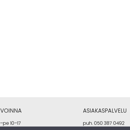
AVOINNA
ASIAKASPALVELU
i–pe 10–17
puh.
050 387 0492