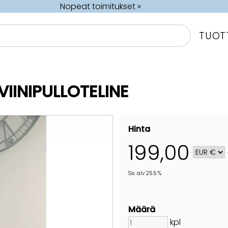
Nopeat toimitukset »
TUOT
VIINIPULLOTELINE
Hinta
199,00
Sis. alv 25.5 %
Määrä
kpl