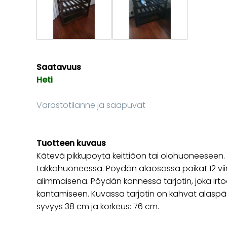
Saatavuus
Heti
Varastotilanne ja saapuvat
Tuotteen kuvaus
Kätevä pikkupöytä keittiöön tai olohuoneeseen
takkahuoneessa. Pöydän alaosassa paikat 12 viini
alimmaisena. Pöydän kannessa tarjotin, joka irtoa
kantamiseen. Kuvassa tarjotin on kahvat alaspäi
syvyys 38 cm ja korkeus: 76 cm.