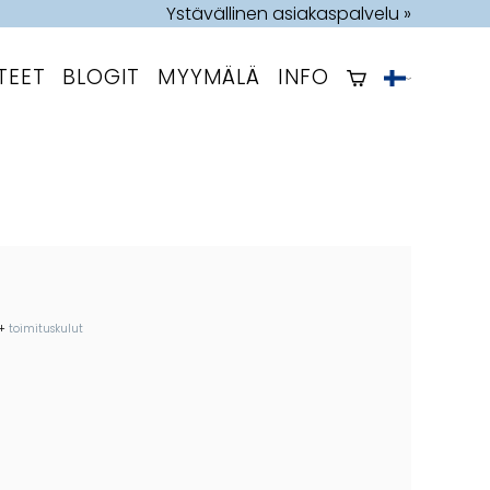
Ystävällinen asiakaspalvelu »
TEET
BLOGIT
MYYMÄLÄ
INFO
+
toimituskulut