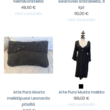
helmikoristeilla
swarovski kristalleilla, 6
49,50 €
kpl
Heti saatavilla
110,00 €
Heti saatavilla
Arte Pura
Musta
Arte Pura
Musta mekko
meikkipussi Leonardo
199,00 €
pitsillä
Heti saatavilla