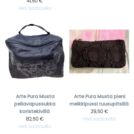
41,50 €
Heti saatavilla
Arte Pura
Musta
Arte Pura
Musta pieni
pellavapussukka
meikkipussi ruusupitsillä
koristekivillä
29,50 €
82,50 €
Heti saatavilla
Heti saatavilla