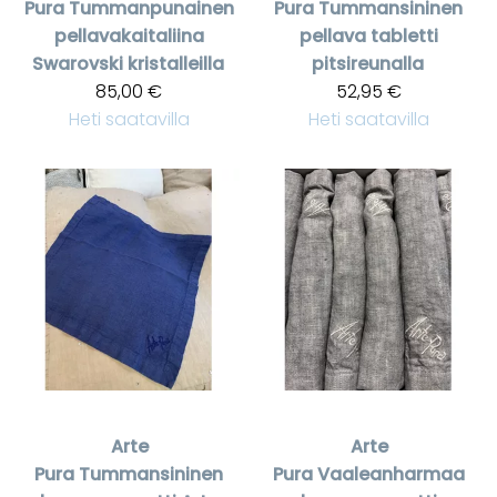
Pura
Tummanpunainen
Pura
Tummansininen
pellavakaitaliina
pellava tabletti
Swarovski kristalleilla
pitsireunalla
85,00 €
52,95 €
Heti saatavilla
Heti saatavilla
Arte
Arte
Pura
Tummansininen
Pura
Vaaleanharmaa