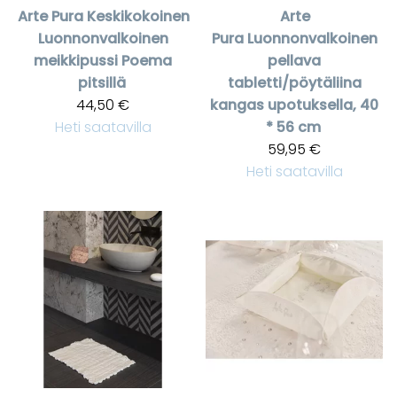
Arte Pura
Keskikokoinen
Arte
Luonnonvalkoinen
Pura
Luonnonvalkoinen
meikkipussi Poema
pellava
pitsillä
tabletti/pöytäliina
44,50 €
kangas upotuksella, 40
Heti saatavilla
* 56 cm
59,95 €
Heti saatavilla