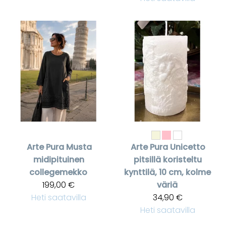
Arte Pura
Musta
Arte Pura
Unicetto
midipituinen
pitsillä koristeltu
collegemekko
kynttilä, 10 cm, kolme
199,00 €
väriä
Heti saatavilla
34,90 €
Heti saatavilla