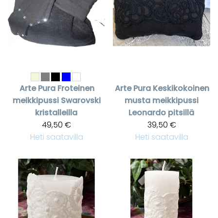
Arte Pura
Froteinen
Arte Pura
Keskikokoinen
meikkipussi Swarovski
musta meikkipussi
kristalleilla
Leonardo pitsillä
49,50 €
39,50 €
Heti saatavilla
Heti saatavilla