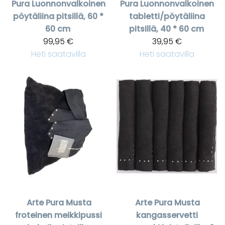
Pura
Luonnonvalkoinen
Pura
Luonnonvalkoinen
pöytäliina pitsillä, 60 *
tabletti/pöytäliina
60 cm
pitsillä, 40 * 60 cm
99,95 €
39,95 €
Heti saatavilla
Heti saatavilla
Arte Pura
Musta
Arte Pura
Musta
froteinen meikkipussi
kangasservetti