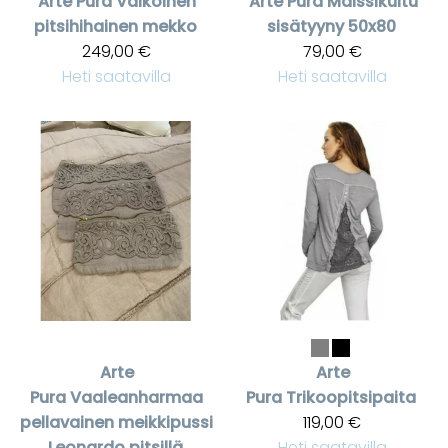
Arte Pura
Valkoinen
Arte Pura
Maissikuitu
pitsihihainen mekko
sisätyyny 50x80
249,00 €
79,00 €
Heti saatavilla
Heti saatavilla
Arte
Arte
Pura
Vaaleanharmaa
Pura
Trikoopitsipaita
pellavainen meikkipussi
119,00 €
Leonardo pitsillä
Heti saatavilla