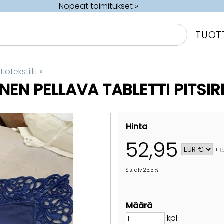
Nopeat toimitukset »
TUOT
iötekstiilit
‪»
EN PELLAVA TABLETTI PITSI
Hinta
52,95
+
t
Sis. alv 25.5 %
Määrä
kpl