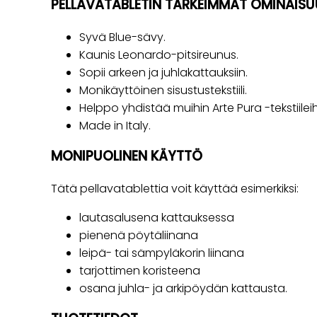
PELLAVATABLETIN TÄRKEIMMÄT OMINAIS
Syvä Blue-sävy.
Kaunis Leonardo-pitsireunus.
Sopii arkeen ja juhlakattauksiin.
Monikäyttöinen sisustustekstiili.
Helppo yhdistää muihin Arte Pura -tekstiileih
Made in Italy.
MONIPUOLINEN KÄYTTÖ
Tätä pellavatablettia voit käyttää esimerkiksi:
lautasalusena kattauksessa
pienenä pöytäliinana
leipä- tai sämpyläkorin liinana
tarjottimen koristeena
osana juhla- ja arkipöydän kattausta.