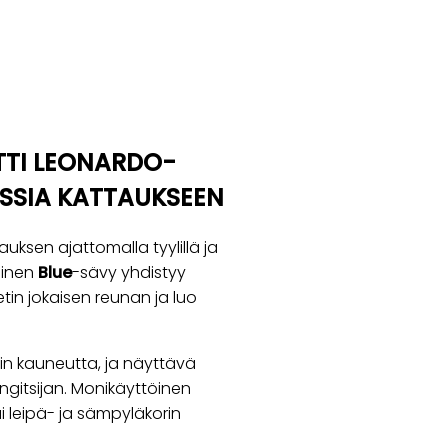
TTI LEONARDO-
ANSSIA KATTAUKSEEN
auksen ajattomalla tyylillä ja
ninen
Blue
-sävy yhdistyy
etin jokaisen reunan ja luo
in kauneutta, ja näyttävä
ngitsijan. Monikäyttöinen
tai leipä- ja sämpyläkorin