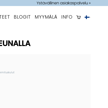
Ystävällinen asiakaspalvelu »
TEET
BLOGIT
MYYMÄLÄ
INFO
REUNALLA
oimituskulut