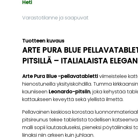
Heti
Varastotilanne ja saapuvat
Tuotteen kuvaus
ARTE PURA BLUE PELLAVATABLE
PITSILLÄ – ITALIALAISTA ELEG
Arte Pura Blue -pellavatabletti
viimeistelee katt
hienostuneilla yksityiskohdilla. Tumma kirkkaansi
kauniiseen
Leonardo-pitsiin
, joka kehystää tabl
kattaukseen keveyttä sekä ylellistä ilmettä.
Pellavainen keskiosa korostaa luonnonmateriaal
pitsireunus tekee tabletista todellisen katseenva
malli sopii lautasaluseksi, pieneksi pöytäliinaksi 
liinaksi niin arkeen kuin juhlaan.