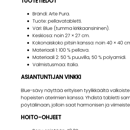
TUOTETIEDOT
Brändi: Arte Pura.
Tuote: pellavatabletti.
Väri: Blue (tumma kirkkaansininen).
Keskiosa: noin 27 × 27 cm.
Kokonaiskoko pitsin kanssa: noin 40 × 40 c
Materiaali 1: 100 % pellava.
Materiaali 2: 50 % puuvilla, 50 % polyamidi.
Valmistusmaa: Italia.
ASIANTUNTIJAN VINKKI
Blue-sävy näyttää erityisen tyylikkäältä valkoisten
hopeisten aterimien kanssa. Yhdistä tabletti sam
pöytäliinaan, jolloin saat harmonisen ja viimeiste
HOITO-OHJEET