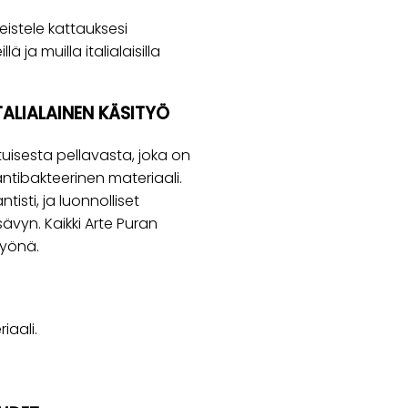
eistele kattauksesi
lä ja muilla italialaisilla
ALIALAINEN KÄSITYÖ
tuisesta pellavasta, joka on
tibakteerinen materiaali.
isti, ja luonnolliset
ävyn. Kaikki Arte Puran
työnä.
iaali.