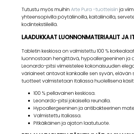
Tutustu myös muihin
Arte Pura -tuotteisiin
ja viim
yhteensopivilla pöytäliinoilla, kaitaliinoilla, serveteil
kodintekstiileillä.
LAADUKKAAT LUONNONMATERIAALIT JA IT
Tabletin keskiosa on valmistettu 100 % korkealaa
luonnostaan hengittävä, hypoallergeeninen ja an
Leonardo-pitsi viimeistelee kokonaisuuden elegant
väriaineet antavat kankaalle sen syvän, elävän s
tuotteet valmistetaan Italiassa huolellisena käsi
100 % pellavainen keskiosa.
Leonardo-pitsi jokaisella reunalla.
Hypoallergeeninen ja antibakteerinen mater
Valmistettu Italiassa.
Pitkäikäinen ja ajaton laatutuote.