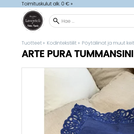
Toimituskulut alk. 0 € »
Tuotteet
‪»
Kodintekstiilit
‪»
Pöytäliinat ja muut keitt
ARTE PURA
TUMMANSININ