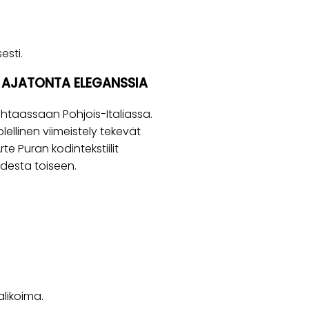
esti.
A AJATONTA ELEGANSSIA
htaassaan Pohjois-Italiassa.
lellinen viimeistely tekevät
rte Puran kodintekstiilit
odesta toiseen.
valikoima.