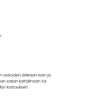
m.
 astioiden, kirkkaan lasin ja
an sarjan kaitaliinaan tai
llyn kattauksen.