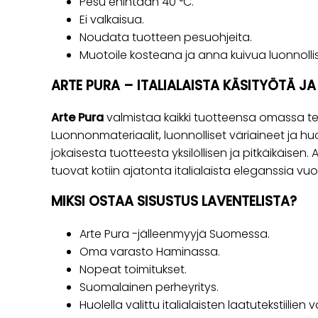
Pesu enintään 40 °C.
Ei valkaisua.
Noudata tuotteen pesuohjeita.
Muotoile kosteana ja anna kuivua luonnollis
ARTE PURA – ITALIALAISTA KÄSITYÖTÄ J
Arte Pura
valmistaa kaikki tuotteensa omassa te
Luonnonmateriaalit, luonnolliset väriaineet ja huo
jokaisesta tuotteesta yksilöllisen ja pitkäikäisen. A
tuovat kotiin ajatonta italialaista eleganssia vu
MIKSI OSTAA SISUSTUS LAVENTELISTA?
Arte Pura -jälleenmyyjä Suomessa.
Oma varasto Haminassa.
Nopeat toimitukset.
Suomalainen perheyritys.
Huolella valittu italialaisten laatutekstiilien 