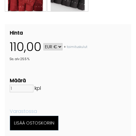
Hinta
110,00
+
toimituskulut
Sis. alv 25.5 %
Määrä
kpl
Varastossa