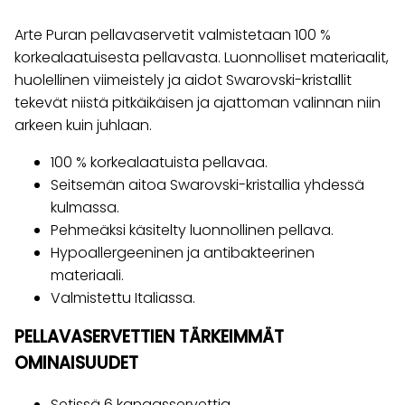
Arte Puran pellavaservetit valmistetaan 100 %
korkealaatuisesta pellavasta. Luonnolliset materiaalit,
huolellinen viimeistely ja aidot Swarovski-kristallit
tekevät niistä pitkäikäisen ja ajattoman valinnan niin
arkeen kuin juhlaan.
100 % korkealaatuista pellavaa.
Seitsemän aitoa Swarovski-kristallia yhdessä
kulmassa.
Pehmeäksi käsitelty luonnollinen pellava.
Hypoallergeeninen ja antibakteerinen
materiaali.
Valmistettu Italiassa.
PELLAVASERVETTIEN TÄRKEIMMÄT
OMINAISUUDET
Setissä 6 kangasservettia.