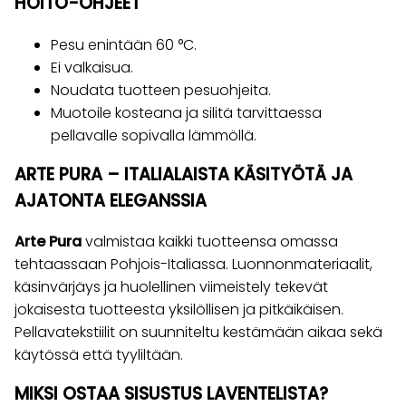
HOITO-OHJEET
Pesu enintään 60 °C.
Ei valkaisua.
Noudata tuotteen pesuohjeita.
Muotoile kosteana ja silitä tarvittaessa
pellavalle sopivalla lämmöllä.
ARTE PURA – ITALIALAISTA KÄSITYÖTÄ JA
AJATONTA ELEGANSSIA
Arte Pura
valmistaa kaikki tuotteensa omassa
tehtaassaan Pohjois-Italiassa. Luonnonmateriaalit,
käsinvärjäys ja huolellinen viimeistely tekevät
jokaisesta tuotteesta yksilöllisen ja pitkäikäisen.
Pellavatekstiilit on suunniteltu kestämään aikaa sekä
käytössä että tyyliltään.
MIKSI OSTAA SISUSTUS LAVENTELISTA?