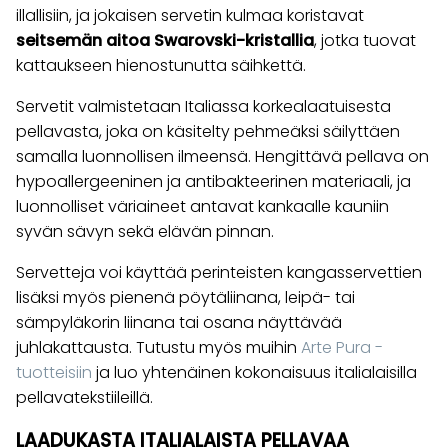
illallisiin, ja jokaisen servetin kulmaa koristavat
seitsemän aitoa Swarovski-kristallia
, jotka tuovat
kattaukseen hienostunutta säihkettä.
Servetit valmistetaan Italiassa korkealaatuisesta
pellavasta, joka on käsitelty pehmeäksi säilyttäen
samalla luonnollisen ilmeensä. Hengittävä pellava on
hypoallergeeninen ja antibakteerinen materiaali, ja
luonnolliset väriaineet antavat kankaalle kauniin
syvän sävyn sekä elävän pinnan.
Servetteja voi käyttää perinteisten kangasservettien
lisäksi myös pienenä pöytäliinana, leipä- tai
sämpyläkorin liinana tai osana näyttävää
juhlakattausta. Tutustu myös muihin
Arte Pura -
tuotteisiin
ja luo yhtenäinen kokonaisuus italialaisilla
pellavatekstiileillä.
LAADUKASTA ITALIALAISTA PELLAVAA