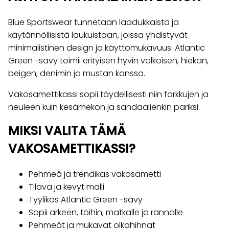
Blue Sportswear tunnetaan laadukkaista ja
käytännöllisistä laukuistaan, joissa yhdistyvät
minimalistinen design ja käyttömukavuus. Atlantic
Green -sävy toimii erityisen hyvin valkoisen, hiekan,
beigen, denimin ja mustan kanssa.
Vakosamettikassi sopii täydellisesti niin farkkujen ja
neuleen kuin kesämekon ja sandaalienkin pariksi.
MIKSI VALITA TÄMÄ
VAKOSAMETTIKASSI?
Pehmeä ja trendikäs vakosametti
Tilava ja kevyt malli
Tyylikäs Atlantic Green -sävy
Sopii arkeen, töihin, matkalle ja rannalle
Pehmeät ja mukavat olkahihnat