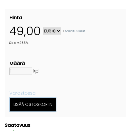
Hinta
49,00
+
toimituskulut
Sis. alv 25.5 %
Määrä
kpl
Varastossa
Saatavuus