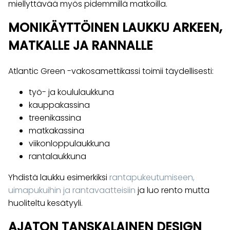
miellyttävää myös pidemmillä matkoilla.
MONIKÄYTTÖINEN LAUKKU ARKEEN,
MATKALLE JA RANNALLE
Atlantic Green -vakosamettikassi toimii täydellisesti:
työ- ja koululaukkuna
kauppakassina
treenikassina
matkakassina
viikonloppulaukkuna
rantalaukkuna
Yhdistä laukku esimerkiksi
rantapukeutumiseen,
uimapukuihin ja rantavaatteisiin
ja luo rento mutta
huoliteltu kesätyyli.
AJATON TANSKALAINEN DESIGN