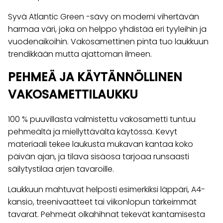
Syvä Atlantic Green -sävy on moderni vihertävän
harmaa väri, joka on helppo yhdistää eri tyyleihin ja
vuodenaikoihin. Vakosamettinen pinta tuo laukkuun
trendikkään mutta ajattoman ilmeen.
PEHMEÄ JA KÄYTÄNNÖLLINEN
VAKOSAMETTILAUKKU
100 % puuvillasta valmistettu vakosametti tuntuu
pehmeältä ja miellyttävältä käytössä. Kevyt
materiaali tekee laukusta mukavan kantaa koko
päivän ajan, ja tilava sisäosa tarjoaa runsaasti
säilytystilaa arjen tavaroille.
Laukkuun mahtuvat helposti esimerkiksi läppäri, A4-
kansio, treenivaatteet tai viikonlopun tärkeimmät
tavarat. Pehmeät olkahihnat tekevät kantamisesta