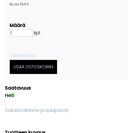
Sis. alv 25.5 %
Määrä
kpl
Varastossa
Saatavuus
Heti
Varastotilanne ja saapuvat
Tuotteen kuvaus