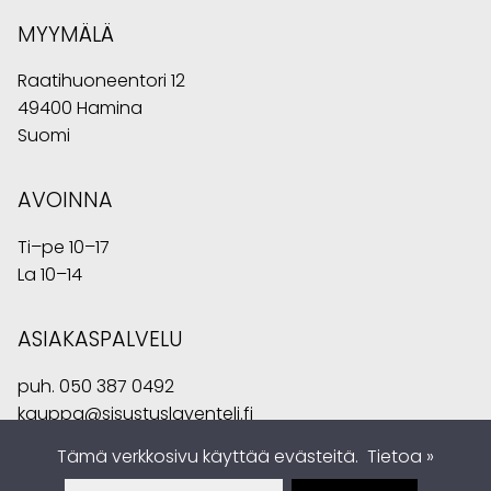
MYYMÄLÄ
Raatihuoneentori 12
49400 Hamina
Suomi
AVOINNA
Ti–pe 10–17
La 10–14
ASIAKASPALVELU
puh.
050 387 0492
kauppa@sisustuslaventeli.fi
Tämä verkkosivu käyttää evästeitä.
Tietoa »