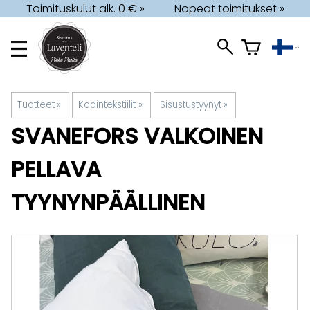
Toimituskulut alk. 0 € »
Nopeat toimitukset »
Tuotteet
‪»
Kodintekstiilit
‪»
Sisustustyynyt
‪»
SVANEFORS
VALKOINEN
PELLAVA
TYYNYNPÄÄLLINEN