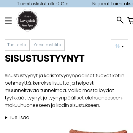
Toimituskulut alk. 0 € »
Nopeat toimitukse
Tuotteet
‪»
Kodintekstiilit
‪»
▼
SISUSTUSTYYNYT
Sisustustyynyt ja koristetyynynpäälliset tuovat kotiin
pehmeyttä, kerroksellisuutta ja helposti
muunneltavaa tunnelmaa. Valikoimasta löydät
tyylikkäät tyynyt ja tyynynpäälliset olohuoneeseen,
makuuhuoneeseen ja kodin sisustukseen.
Lue lisää