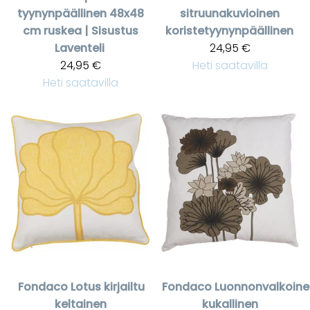
tyynynpäällinen 48x48
sitruunakuvioinen
cm ruskea | Sisustus
koristetyynynpäällinen
Laventeli
24,95 €
24,95 €
Heti saatavilla
Heti saatavilla
Fondaco
Lotus kirjailtu
Fondaco
Luonnonvalkoine
keltainen
kukallinen