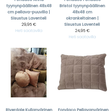
tyynynpäällinen 48x48
Bristol tyynynpäällinen
cm pellava-puuvilla |
48x48 cm
Sisustus Laventeli
okrankeltainen |
29,95 €
Sisustus Laventeli
Heti saatavilla
24,95 €
Heti saatavilla
Riverdale
Kullanvärinen
Fondaco
Pellavanvärinen