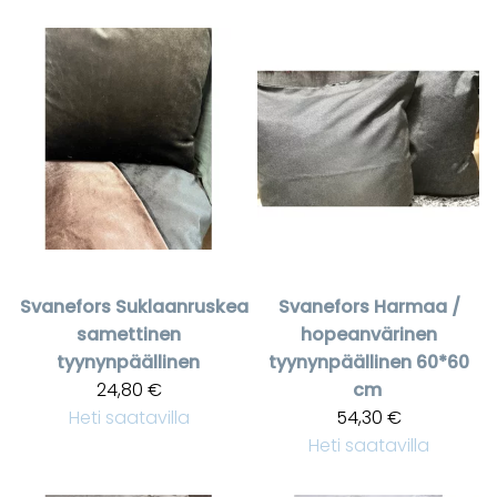
Svanefors
Suklaanruskea
Svanefors
Harmaa /
samettinen
hopeanvärinen
tyynynpäällinen
tyynynpäällinen 60*60
24,80 €
cm
Heti saatavilla
54,30 €
Heti saatavilla