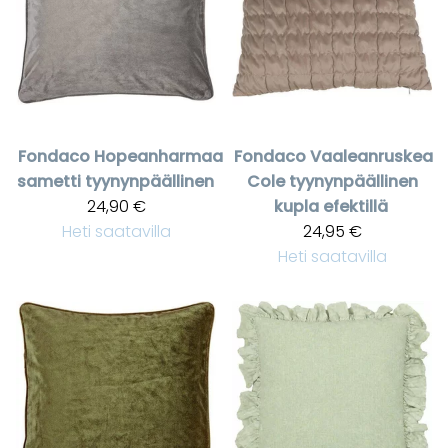
Fondaco
Hopeanharmaa
Fondaco
Vaaleanruskea
sametti tyynynpäällinen
Cole tyynynpäällinen
24,90 €
kupla efektillä
Heti saatavilla
24,95 €
Heti saatavilla