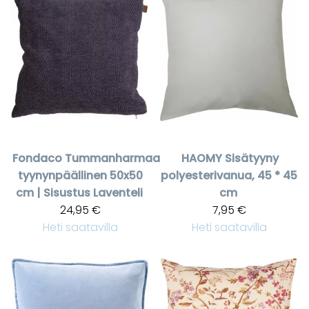
Fondaco
Tummanharmaa
HAOMY
Sisätyyny
tyynynpäällinen 50x50
polyesterivanua, 45 * 45
cm | Sisustus Laventeli
cm
24,95 €
7,95 €
Heti saatavilla
Heti saatavilla