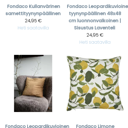
Fondaco
Kullanvärinen
Fondaco
Leopardikuvioin
samettityynynpäällinen
tyynynpäällinen 48x48
24,95 €
cm luonnonvalkoinen |
Heti saatavilla
Sisustus Laventeli
24,95 €
Heti saatavilla
Fondaco
Leopardikuvioinen
Fondaco
Limone