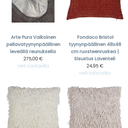
Arte Pura
Valkoinen
Fondaco
Bristol
pellavatyynynpäällinen
tyynynpäällinen 48x48
leveällä reunuksella
cm ruosteenruskea |
275,00 €
Sisustus Laventeli
Heti saatavilla
24,95 €
Heti saatavilla