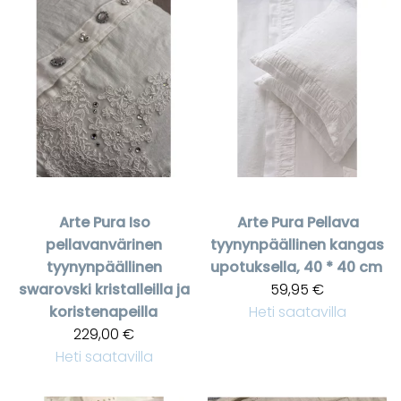
Arte Pura
Iso
Arte Pura
Pellava
pellavanvärinen
tyynynpäällinen kangas
tyynynpäällinen
upotuksella, 40 * 40 cm
swarovski kristalleilla ja
59,95 €
koristenapeilla
Heti saatavilla
229,00 €
Heti saatavilla