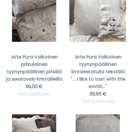
Arte Pura
Valkoinen
Arte Pura
Valkoinen
pitkulainen
tyynynpäällinen
tyynynpäällinen pitsillä
brodeeratulla tekstillä
ja swarovski kristalleilla
"... I like to tast with the
119,00 €
world..."
Heti saatavilla
39,95 €
Heti saatavilla