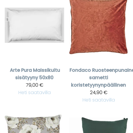
Arte Pura
Maissikuitu
Fondaco
Ruosteenpunain
sisätyyny 50x80
sametti
79,00 €
koristetyynynpäällinen
Heti saatavilla
24,90 €
Heti saatavilla