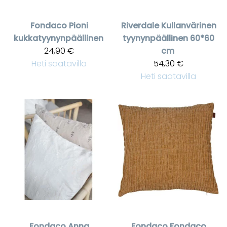
Fondaco
Pioni
Riverdale
Kullanvärinen
kukkatyynynpäällinen
tyynynpäällinen 60*60
24,90 €
cm
Heti saatavilla
54,30 €
Heti saatavilla
Fondaco
Anna
Fondaco
Fondaco