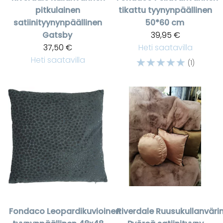
pitkulainen
tikattu tyynynpäällinen
satiinityynynpäällinen
50*60 cm
Gatsby
39,95 €
37,50 €
Heti saatavilla
Heti saatavilla
☆
☆
☆
☆
☆
(1)
Fondaco
Leopardikuvioinen
Riverdale
Ruusukullanväri