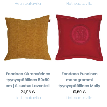
Heti saatavilla
Heti saatavilla
Fondaco
Okranvärinen
Fondaco
Punainen
tyynynpäällinen 50x50
monogrammi
cm | Sisustus Laventeli
tyynynpäällinen Molly
24,95 €
19,50 €
Heti saatavilla
Heti saatavilla