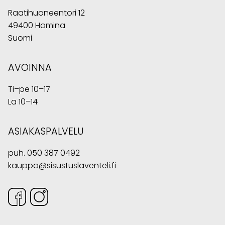
Raatihuoneentori 12
49400 Hamina
Suomi
AVOINNA
Ti–pe 10–17
La 10–14
ASIAKASPALVELU
puh.
050 387 0492
kauppa@sisustuslaventeli.fi