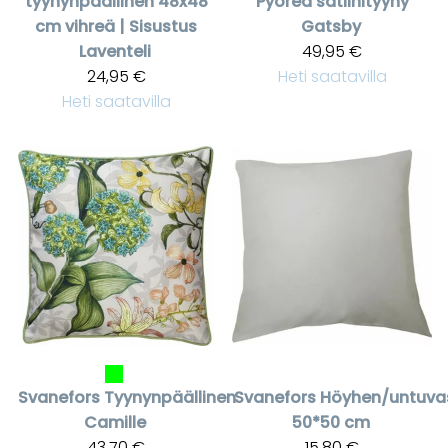
tyynynpäällinen 48x48
Pyöreä satiinityyny
cm vihreä | Sisustus
Gatsby
Laventeli
49,95 €
24,95 €
Heti saatavilla
Heti saatavilla
Svanefors
Tyynynpäällinen
Svanefors
Höyhen/untuvas
Camille
50*50 cm
43,70 €
15,80 €