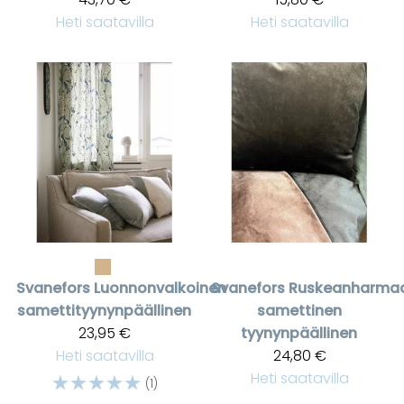
Heti saatavilla
Heti saatavilla
Svanefors
Luonnonvalkoinen
Svanefors
Ruskeanharma
samettityynynpäällinen
samettinen
23,95 €
tyynynpäällinen
Heti saatavilla
24,80 €
☆
☆
☆
☆
☆
Heti saatavilla
(1)