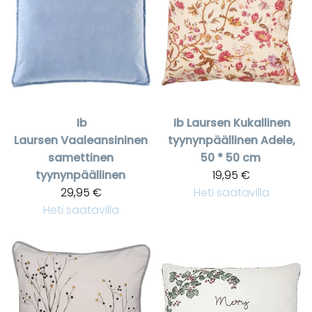
Ib
Ib Laursen
Kukallinen
Laursen
Vaaleansininen
tyynynpäällinen Adele,
samettinen
50 * 50 cm
tyynynpäällinen
19,95 €
29,95 €
Heti saatavilla
Heti saatavilla