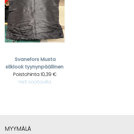
Svanefors
Musta
silklook tyynynpäällinen
Poistohinta
10,39 €
Heti saatavilla
MYYMÄLÄ