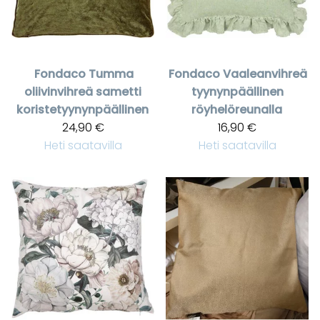
Fondaco
Tumma
Fondaco
Vaaleanvihreä
oliivinvihreä sametti
tyynynpäällinen
koristetyynynpäällinen
röyhelöreunalla
24,90 €
16,90 €
Heti saatavilla
Heti saatavilla