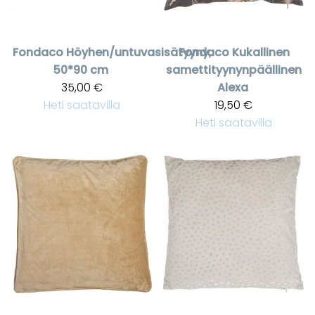
Fondaco
Höyhen/untuvasisätyyny,
Fondaco
Kukallinen
50*90 cm
samettityynynpäällinen
35,00 €
Alexa
Heti saatavilla
19,50 €
Heti saatavilla