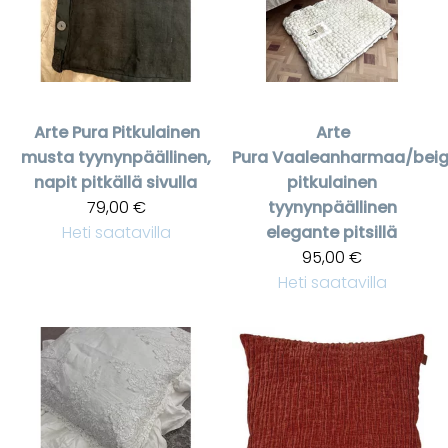
Arte Pura
Pitkulainen
Arte
musta tyynynpäällinen,
Pura
Vaaleanharmaa/bei
napit pitkällä sivulla
pitkulainen
79,00 €
tyynynpäällinen
Heti saatavilla
elegante pitsillä
95,00 €
Heti saatavilla