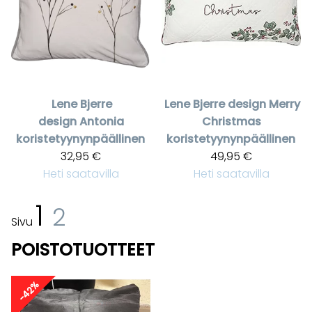
Lene Bjerre
Lene Bjerre design
Merry
design
Antonia
Christmas
koristetyynynpäällinen
koristetyynynpäällinen
32,95 €
49,95 €
Heti saatavilla
Heti saatavilla
1
2
Sivu
POISTOTUOTTEET
-42%