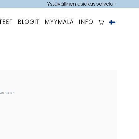
Ystävällinen asiakaspalvelu »
TEET
BLOGIT
MYYMÄLÄ
INFO
mituskulut