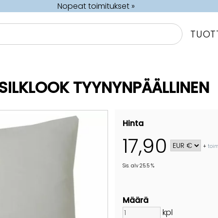
Nopeat toimitukset »
TUOT
SILKLOOK TYYNYNPÄÄLLINEN
Hinta
17,90
+
toi
Sis. alv 25.5 %
Määrä
kpl