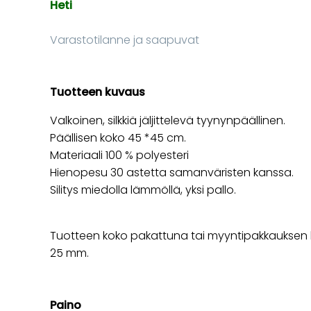
Heti
Varastotilanne ja saapuvat
Tuotteen kuvaus
Valkoinen, silkkiä jäljittelevä tyynynpäällinen.
Päällisen koko 45 *45 cm.
Materiaali 100 % polyesteri
Hienopesu 30 astetta samanväristen kanssa.
Silitys miedolla lämmöllä, yksi pallo.
Tuotteen koko pakattuna tai myyntipakkauksen k
25 mm.
Paino