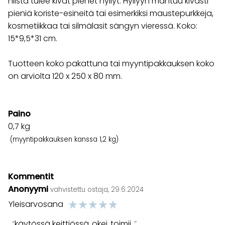
niistä tulee kivat pienet hyllyt. Hyllyyn mahtuu kivasti
pieniä koriste-esineitä tai esimerkiksi maustepurkkeja,
kosmetiikkaa tai silmälasit sängyn vieressä. Koko:
15*9,5*31 cm.
Tuotteen koko pakattuna tai myyntipakkauksen koko
on arviolta 120 x 250 x 80 mm.
Paino
0,7
kg
(myyntipakkauksen kanssa 1,2 kg)
Kommentit
Anonyymi
vahvistettu ostaja, 29.6.2024
☆
☆
☆
☆
☆
Yleisarvosana
käytössä keittiössä..okei..toimii..