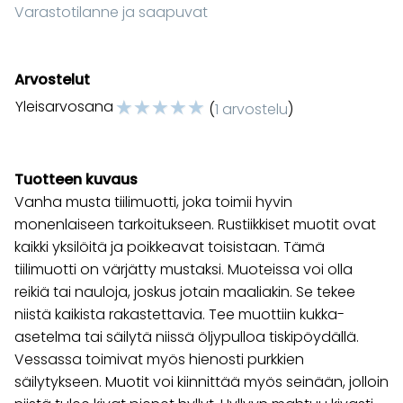
Varastotilanne ja saapuvat
Arvostelut
☆
☆
☆
☆
☆
Yleisarvosana
(
1 arvostelu
)
Tuotteen kuvaus
Vanha musta tiilimuotti, joka toimii hyvin
monenlaiseen tarkoitukseen. Rustiikkiset muotit ovat
kaikki yksilöitä ja poikkeavat toisistaan. Tämä
tiilimuotti on värjätty mustaksi. Muoteissa voi olla
reikiä tai nauloja, joskus jotain maaliakin. Se tekee
niistä kaikista rakastettavia. Tee muottiin kukka-
asetelma tai säilytä niissä öljypulloa tiskipöydällä.
Vessassa toimivat myös hienosti purkkien
säilytykseen. Muotit voi kiinnittää myös seinään, jolloin