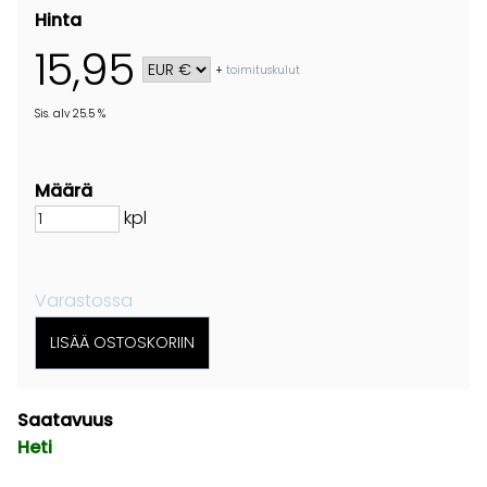
Hinta
15,95
+
toimituskulut
Sis. alv 25.5 %
Määrä
kpl
Varastossa
Saatavuus
Heti