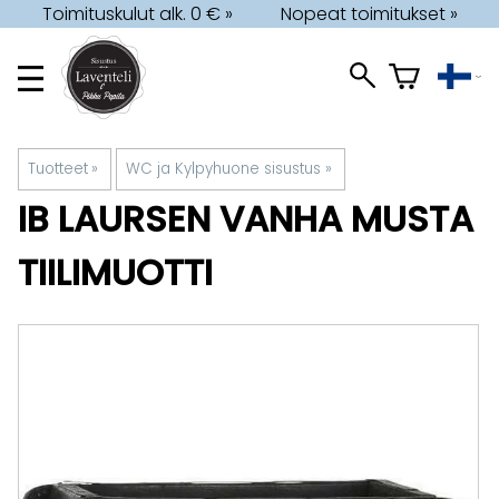
Toimituskulut alk. 0 € »
Nopeat toimitukset »
Tuotteet
‪»
WC ja Kylpyhuone sisustus
‪»
IB LAURSEN
VANHA MUSTA
TIILIMUOTTI