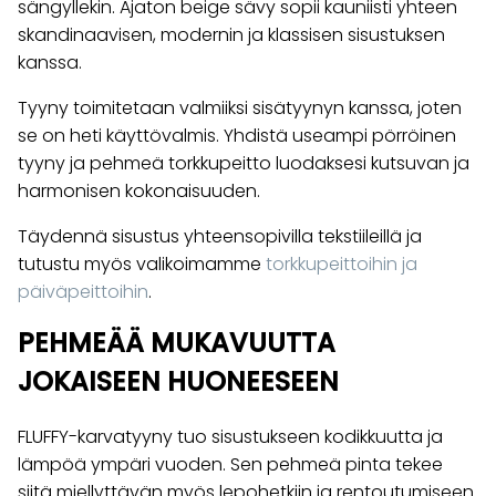
sängyllekin. Ajaton beige sävy sopii kauniisti yhteen
skandinaavisen, modernin ja klassisen sisustuksen
kanssa.
Tyyny toimitetaan valmiiksi sisätyynyn kanssa, joten
se on heti käyttövalmis. Yhdistä useampi pörröinen
tyyny ja pehmeä torkkupeitto luodaksesi kutsuvan ja
harmonisen kokonaisuuden.
Täydennä sisustus yhteensopivilla tekstiileillä ja
tutustu myös valikoimamme
torkkupeittoihin ja
päiväpeittoihin
.
PEHMEÄÄ MUKAVUUTTA
JOKAISEEN HUONEESEEN
FLUFFY-karvatyyny tuo sisustukseen kodikkuutta ja
lämpöä ympäri vuoden. Sen pehmeä pinta tekee
siitä miellyttävän myös lepohetkiin ja rentoutumiseen.