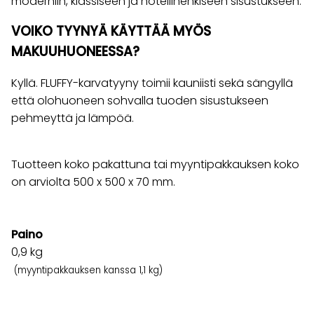
moderniin, klassiseen ja hotellihenkiseen sisustukseen.
VOIKO TYYNYÄ KÄYTTÄÄ MYÖS
MAKUUHUONEESSA?
Kyllä. FLUFFY-karvatyyny toimii kauniisti sekä sängyllä
että olohuoneen sohvalla tuoden sisustukseen
pehmeyttä ja lämpöä.
Tuotteen koko pakattuna tai myyntipakkauksen koko
on arviolta 500 x 500 x 70 mm.
Paino
0,9
kg
(myyntipakkauksen kanssa 1,1 kg)