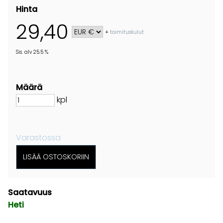
Hinta
29,40
+
toimituskulut
Sis. alv 25.5 %
Määrä
kpl
Varastossa
Saatavuus
Heti