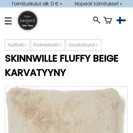
Toimituskulut alk. 0 € »
Nopeat toimitukset »
Tuotteet
‪»
Kodintekstiilit
‪»
Sisustustyynyt
‪»
SKINNWILLE
FLUFFY BEIGE
KARVATYYNY