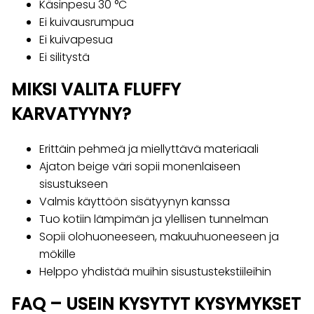
Käsinpesu 30 °C
Ei kuivausrumpua
Ei kuivapesua
Ei silitystä
MIKSI VALITA FLUFFY
KARVATYYNY?
Erittäin pehmeä ja miellyttävä materiaali
Ajaton beige väri sopii monenlaiseen
sisustukseen
Valmis käyttöön sisätyynyn kanssa
Tuo kotiin lämpimän ja ylellisen tunnelman
Sopii olohuoneeseen, makuuhuoneeseen ja
mökille
Helppo yhdistää muihin sisustustekstiileihin
FAQ – USEIN KYSYTYT KYSYMYKSET