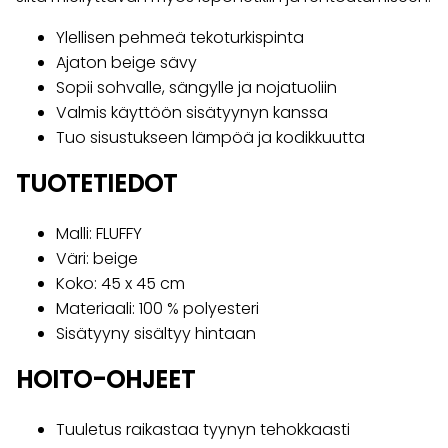
Ylellisen pehmeä tekoturkispinta
Ajaton beige sävy
Sopii sohvalle, sängylle ja nojatuoliin
Valmis käyttöön sisätyynyn kanssa
Tuo sisustukseen lämpöä ja kodikkuutta
TUOTETIEDOT
Malli: FLUFFY
Väri: beige
Koko: 45 x 45 cm
Materiaali: 100 % polyesteri
Sisätyyny sisältyy hintaan
HOITO-OHJEET
Tuuletus raikastaa tyynyn tehokkaasti