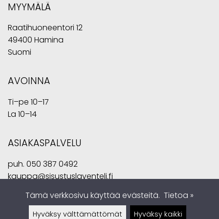
MYYMÄLÄ
Raatihuoneentori 12
49400 Hamina
Suomi
AVOINNA
Ti–pe 10–17
La 10–14
ASIAKASPALVELU
puh.
050 387 0492
kauppa@sisustuslaventeli.fi
Tämä verkkosivu käyttää evästeitä.
Tietoa »
Hyväksy välttämättömät
Hyväksy kaikki