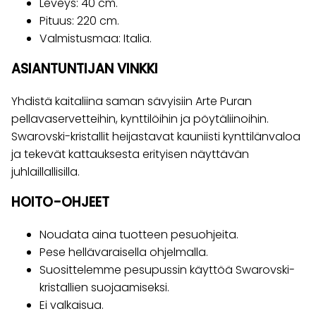
Leveys: 40 cm.
Pituus: 220 cm.
Valmistusmaa: Italia.
ASIANTUNTIJAN VINKKI
Yhdistä kaitaliina saman sävyisiin Arte Puran
pellavaservetteihin, kynttilöihin ja pöytäliinoihin.
Swarovski-kristallit heijastavat kauniisti kynttilänvaloa
ja tekevät kattauksesta erityisen näyttävän
juhlaillallisilla.
HOITO-OHJEET
Noudata aina tuotteen pesuohjeita.
Pese hellävaraisella ohjelmalla.
Suosittelemme pesupussin käyttöä Swarovski-
kristallien suojaamiseksi.
Ei valkaisua.