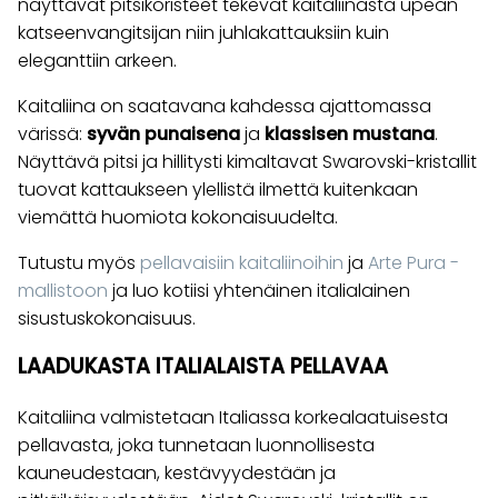
näyttävät pitsikoristeet tekevät kaitaliinasta upean
katseenvangitsijan niin juhlakattauksiin kuin
eleganttiin arkeen.
Kaitaliina on saatavana kahdessa ajattomassa
värissä:
syvän punaisena
ja
klassisen mustana
.
Näyttävä pitsi ja hillitysti kimaltavat Swarovski-kristallit
tuovat kattaukseen ylellistä ilmettä kuitenkaan
viemättä huomiota kokonaisuudelta.
Tutustu myös
pellavaisiin kaitaliinoihin
ja
Arte Pura -
mallistoon
ja luo kotiisi yhtenäinen italialainen
sisustuskokonaisuus.
LAADUKASTA ITALIALAISTA PELLAVAA
Kaitaliina valmistetaan Italiassa korkealaatuisesta
pellavasta, joka tunnetaan luonnollisesta
kauneudestaan, kestävyydestään ja