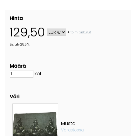
Hinta
129,50
+
toimituskulut
Sis. alv 25.5 %
Määrä
kpl
Väri
Musta
Varastossa