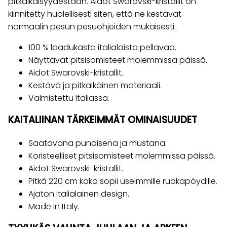
pitkäikäisyydestään. Aidot Swarovski-kristallit on
kiinnitetty huolellisesti siten, että ne kestävät
normaalin pesun pesuohjeiden mukaisesti.
100 % laadukasta italialaista pellavaa.
Näyttävät pitsisomisteet molemmissa päissä.
Aidot Swarovski-kristallit.
Kestävä ja pitkäikäinen materiaali.
Valmistettu Italiassa.
KAITALIINAN TÄRKEIMMÄT OMINAISUUDET
Saatavana punaisena ja mustana.
Koristeelliset pitsisomisteet molemmissa päissä.
Aidot Swarovski-kristallit.
Pitkä 220 cm koko sopii useimmille ruokapöydille.
Ajaton italialainen design.
Made in Italy.