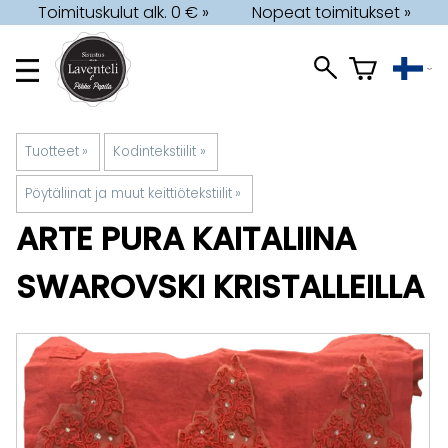
Toimituskulut alk. 0 € »
Nopeat toimitukset »
Tuotteet
‪»
Kodintekstiilit
‪»
Pöytäliinat ja muut keittiötekstiilit
‪»
ARTE PURA
KAITALIINA
SWAROVSKI KRISTALLEILLA