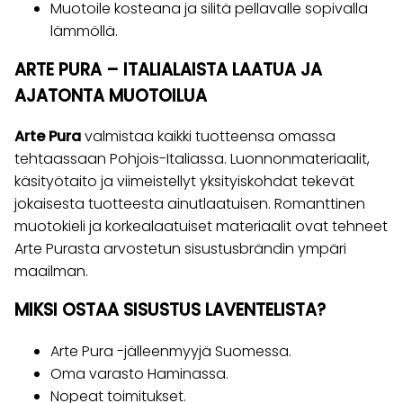
Muotoile kosteana ja silitä pellavalle sopivalla
lämmöllä.
ARTE PURA – ITALIALAISTA LAATUA JA
AJATONTA MUOTOILUA
Arte Pura
valmistaa kaikki tuotteensa omassa
tehtaassaan Pohjois-Italiassa. Luonnonmateriaalit,
käsityötaito ja viimeistellyt yksityiskohdat tekevät
jokaisesta tuotteesta ainutlaatuisen. Romanttinen
muotokieli ja korkealaatuiset materiaalit ovat tehneet
Arte Purasta arvostetun sisustusbrändin ympäri
maailman.
MIKSI OSTAA SISUSTUS LAVENTELISTA?
Arte Pura -jälleenmyyjä Suomessa.
Oma varasto Haminassa.
Nopeat toimitukset.