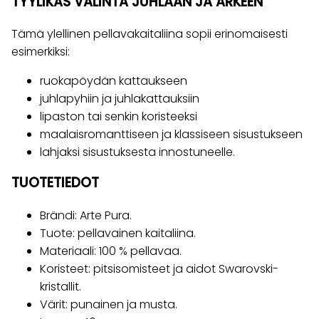
TYYLIKÄS VALINTA JUHLAAN JA ARKEEN
Tämä ylellinen pellavakaitaliina sopii erinomaisesti
esimerkiksi:
ruokapöydän kattaukseen
juhlapyhiin ja juhlakattauksiin
lipaston tai senkin koristeeksi
maalaisromanttiseen ja klassiseen sisustukseen
lahjaksi sisustuksesta innostuneelle.
TUOTETIEDOT
Brändi: Arte Pura.
Tuote: pellavainen kaitaliina.
Materiaali: 100 % pellavaa.
Koristeet: pitsisomisteet ja aidot Swarovski-
kristallit.
Värit: punainen ja musta.