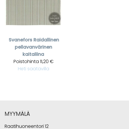
Svanefors
Raidallinen
pellavanvärinen
kaitaliina
Poistohinta
11,20 €
Heti saatavilla
MYYMÄLÄ
Raatihuoneentori 12