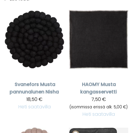
Svanefors
Musta
HAOMY
Musta
pannunalunen Nisha
kangasservetti
18,50 €
7,50 €
Heti saatavilla
(isommissa erissä alk. 5,00 €)
Heti saatavilla