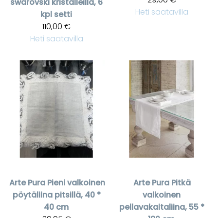
swarovski kristalleilla, 6
Heti saatavilla
kpl setti
110,00 €
Heti saatavilla
Arte Pura
Pieni valkoinen
Arte Pura
Pitkä
pöytäliina pitsillä, 40 *
valkoinen
40 cm
pellavakaitaliina, 55 *