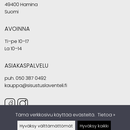
49400 Hamina
Suomi
AVOINNA
Ti–pe 10–17
La 10–14
ASIAKASPALVELU
puh.
050 387 0492
kauppa@sisustuslaventeli.fi
Tämä verkkosivu käyttää evästeitä.
Tietoa »
Hyväksy välttämättömät
Hyväksy kaikki