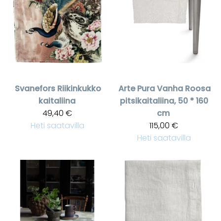
Svanefors
Riikinkukko
Arte Pura
Vanha Roosa
kaitaliina
pitsikaitaliina, 50 * 160
49,40 €
cm
Heti saatavilla
115,00 €
Heti saatavilla