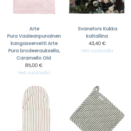
Arte
Svanefors
Kukka
Pura
Vaaleanpunainen
kaitaliina
kangasservetti Arte
43,40 €
Pura brodeerauksella,
Heti saatavilla
Caramello Old
85,00 €
Heti saatavilla