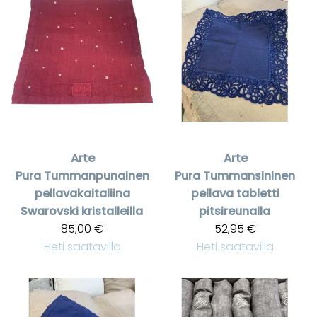
Arte
Arte
Pura
Tummanpunainen
Pura
Tummansininen
pellavakaitaliina
pellava tabletti
Swarovski kristalleilla
pitsireunalla
85,00 €
52,95 €
Heti saatavilla
Heti saatavilla