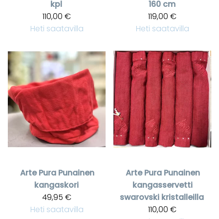
kpl
160 cm
110,00 €
119,00 €
Heti saatavilla
Heti saatavilla
Arte Pura
Punainen
Arte Pura
Punainen
kangaskori
kangasservetti
49,95 €
swarovski kristalleilla
Heti saatavilla
110,00 €