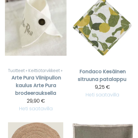
Tuotteet
‪»
Keittiötarvikkeet
‪»
Fondaco
Kesäinen
Arte Pura
Viinipullon
sitruuna patalappu
kaulus Arte Pura
9,25 €
brodeerauksella
Heti saatavilla
29,90 €
Heti saatavilla