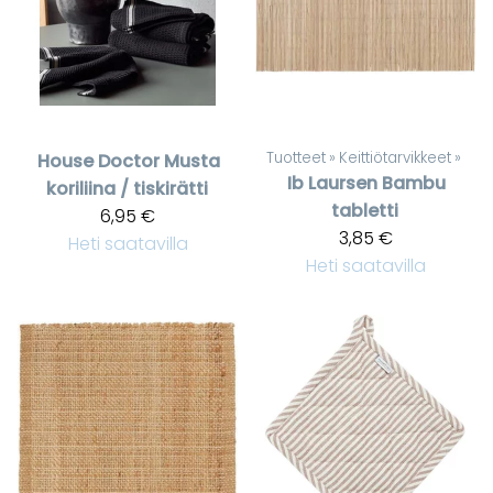
Tuotteet
‪»
Keittiötarvikkeet
‪»
House Doctor
Musta
Ib Laursen
Bambu
koriliina / tiskirätti
tabletti
6,95 €
3,85 €
Heti saatavilla
Heti saatavilla