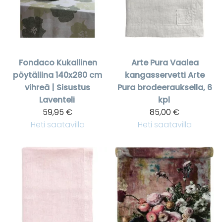
Fondaco
Kukallinen
Arte Pura
Vaalea
pöytäliina 140x280 cm
kangasservetti Arte
vihreä | Sisustus
Pura brodeerauksella, 6
Laventeli
kpl
59,95 €
85,00 €
Heti saatavilla
Heti saatavilla