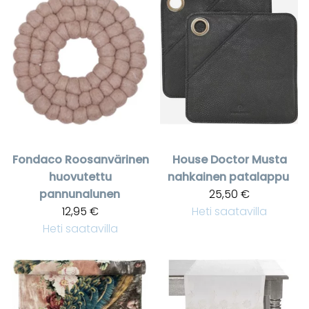
Fondaco
Roosanvärinen
House Doctor
Musta
huovutettu
nahkainen patalappu
pannunalunen
25,50 €
12,95 €
Heti saatavilla
Heti saatavilla