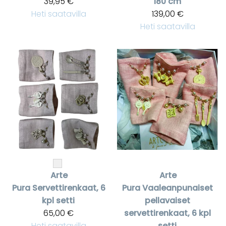
39,95 €
180 cm
Heti saatavilla
139,00 €
Heti saatavilla
Arte
Arte
Pura
Servettirenkaat, 6
Pura
Vaaleanpunaiset
kpl setti
pellavaiset
65,00 €
servettirenkaat, 6 kpl
Heti saatavilla
setti