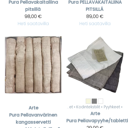
Pura
Pellavakaitaliina
Pura
PELLAVAKAITALIINA
pitsillä
PITSILLÄ
98,00 €
89,00 €
Heti saatavilla
Heti saatavilla
Tuotteet
‪»
Kodintekstiilit
‪»
Pyyhkeet
‪»
Arte
Arte
Pura
Pellavanvärinen
Pura
Pellavapyyhe/tabletti
kangasservetti
29,00 €