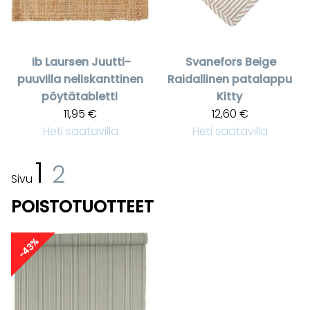
Ib Laursen
Juutti-
Svanefors
Beige
puuvilla neliskanttinen
Raidallinen patalappu
pöytätabletti
Kitty
11,95 €
12,60 €
Heti saatavilla
Heti saatavilla
1
2
Sivu
POISTOTUOTTEET
-43%