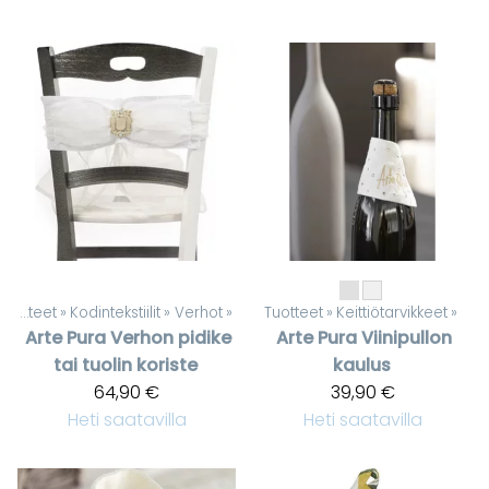
Tuotteet
‪»
Kodintekstiilit
‪»
Verhot
‪»
Tuotteet
‪»
Keittiötarvikkeet
‪»
Arte Pura
Verhon pidike
Arte Pura
Viinipullon
tai tuolin koriste
kaulus
64,90 €
39,90 €
Heti saatavilla
Heti saatavilla