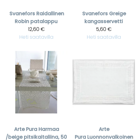
Svanefors
Raidallinen
Svanefors
Greige
Robin patalappu
kangasservetti
12,60 €
5,60 €
Heti saatavilla
Heti saatavilla
Arte Pura
Harmaa
Arte
/beige pitsikaitaliina, 50
Pura
Luonnonvalkoinen