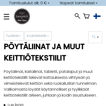
Toimituskulut alk. 0 € »
Nopeat toimitukset »
Tuotteet
‪»
Kodintekstiilit
‪»
▼
PÖYTÄLIINAT JA MUUT
KEITTIÖTEKSTIILIT
Pöytäliinat, kaitaliinat, tabletit, patalaput ja muut
keittiötekstiilit tekevät kattauksesta viihtyisän ja
viimeistelevät keittiön sekä ruokailutilan tunnelman.
Valikoimasta löydät käytännölliset ja tyylikkäät
keittiötekstiilit arkeen, juhlaan ja kodin sisustukseen.
Lue lisää