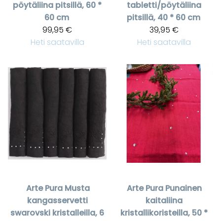
pöytäliina pitsillä, 60 *
tabletti/pöytäliina
60 cm
pitsillä, 40 * 60 cm
99,95 €
39,95 €
Heti saatavilla
Heti saatavilla
Arte Pura
Musta
Arte Pura
Punainen
kangasservetti
kaitaliina
swarovski kristalleilla, 6
kristallikoristeilla, 50 *