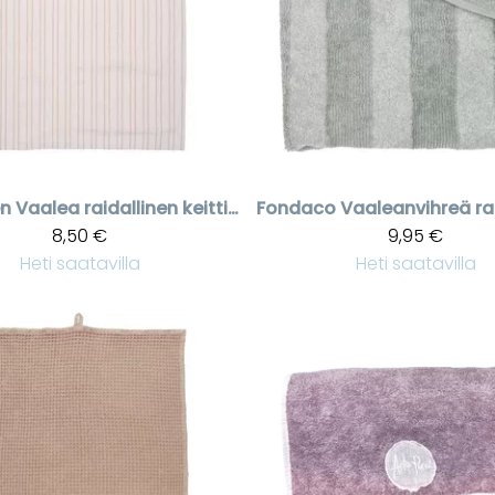
en
Vaalea raidallinen keittiöpyyhe Liam
Fondaco
8,50 €
9,95 €
Heti saatavilla
Heti saatavilla