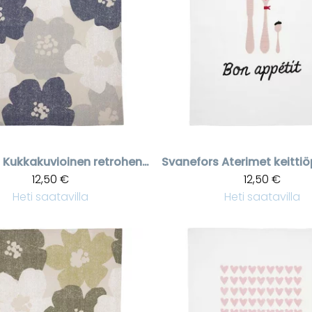
Kukkakuvioinen retrohenkinen sinisävyinen keittiöpyyhe
Svanefors
12,50 €
12,50 €
Heti saatavilla
Heti saatavilla