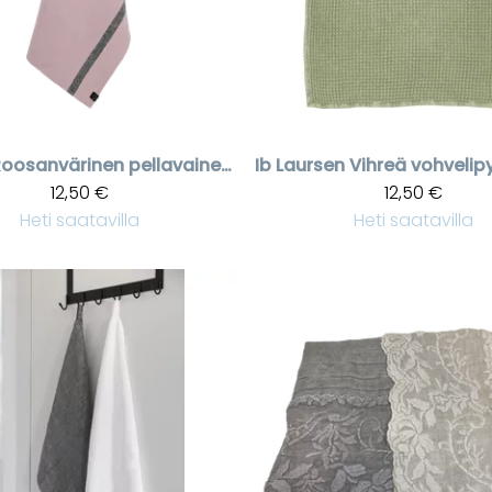
Roosanvärinen pellavainen keittiöpyyhe Come
Ib Laursen
12,50 €
12,50 €
Heti saatavilla
Heti saatavilla