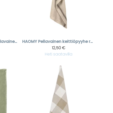
Tummanvihreä pellavainen keittiöpyyhe Come
HAOMY
Pellavainen keittiöpyyhe raitakuviolla
12,50 €
Heti saatavilla