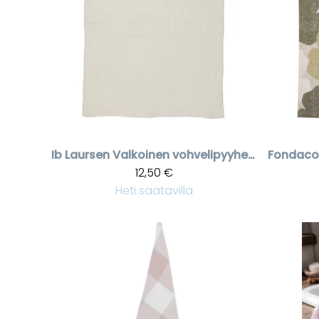
Ib Laursen
Valkoinen vohvelipyyhe 50 * 70 cm
Fondaco
12,50 €
Heti saatavilla