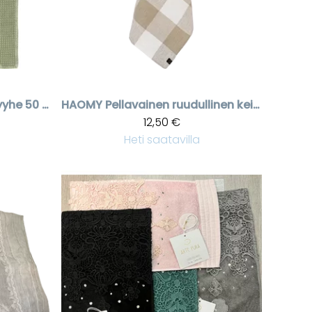
Vihreä vohvelipyyhe 50 * 70 cm
HAOMY
Pellavainen ruudullinen keittiöpyyhe Palma
12,50 €
Heti saatavilla