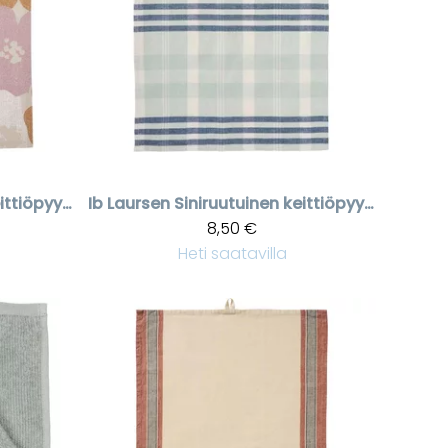
Retrohenkinen keittiöpyyhe kukkakuviolla
Ib Laursen
Siniruutuinen keittiöpyyhe Lucy
8,50 €
Heti saatavilla