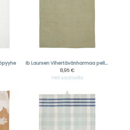
iöpyyhe
Ib Laursen
Vihertävänharmaa pellavapyyhe Freja, 50 * 70 cm
8,95 €
Heti saatavilla