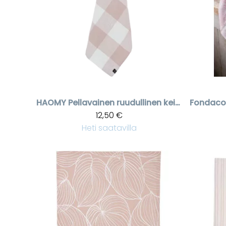
HAOMY
Pellavainen ruudullinen keittiöpyyhe Palma
Fondaco
12,50 €
Heti saatavilla