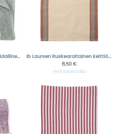
Vaaleanvihreä raidallinen froteepyyhe Stripe
Ib Laursen
Ruskearaitainen keittiöpyyhe Walter
8,50 €
Heti saatavilla