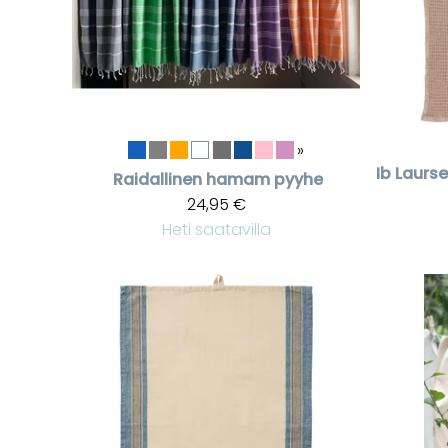
»
Ib Laurs
Raidallinen hamam pyyhe
24,95 €
Heti saatavilla