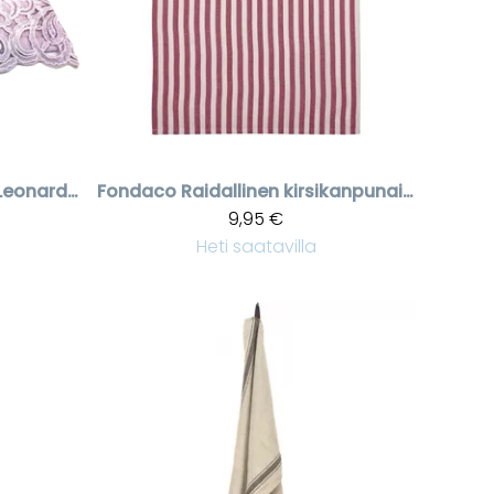
Froteinen pyyhe Leonardo pitsillä
Fondaco
Raidallinen kirsikanpunainen keittiöpyyhe
9,95 €
Heti saatavilla