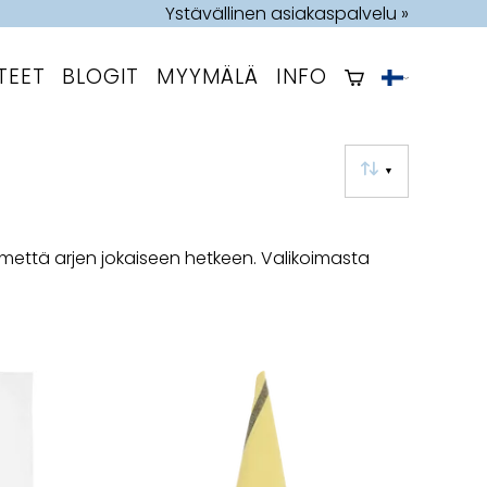
Ystävällinen asiakaspalvelu »
TEET
BLOGIT
MYYMÄLÄ
INFO
▼
ilmettä arjen jokaiseen hetkeen. Valikoimasta