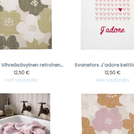
Vihreäsävyinen retrohenkinen kukallinen keittiöpyyhe
Svanefors
J'adore keitt
12,50 €
12,50 €
Heti saatavilla
Heti saatavilla