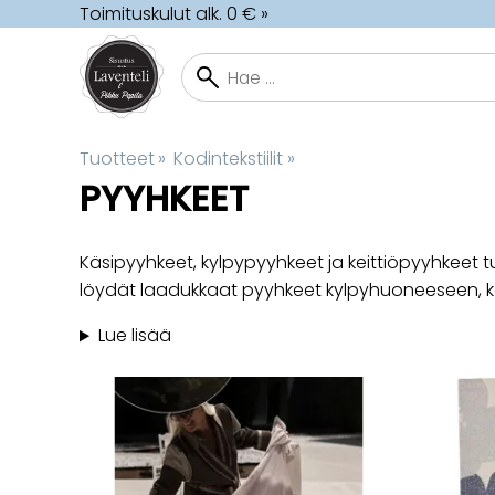
Toimituskulut alk. 0 € »
Tuotteet
‪»
Kodintekstiilit
‪»
PYYHKEET
Käsipyyhkeet, kylpypyyhkeet ja keittiöpyyhkeet tu
löydät laadukkaat pyyhkeet kylpyhuoneeseen, kei
Lue lisää