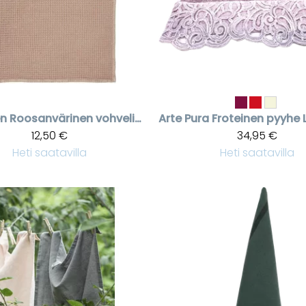
en
Roosanvärinen vohvelipyyhe 50 * 70 cm
Arte Pura
12,50 €
34,95 €
Heti saatavilla
Heti saatavilla