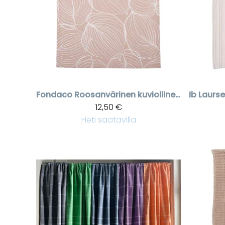
Fondaco
Roosanvärinen kuviollinen keittöpyyhe 50 * 70 cm
Ib Laurs
12,50 €
Heti saatavilla