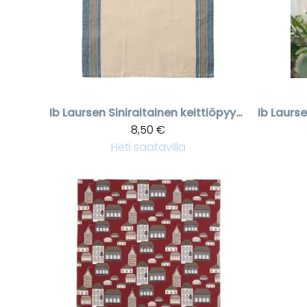
Ib Laursen
Siniraitainen keittiöpyyhe Walter
Ib Laurs
8,50 €
Heti saatavilla