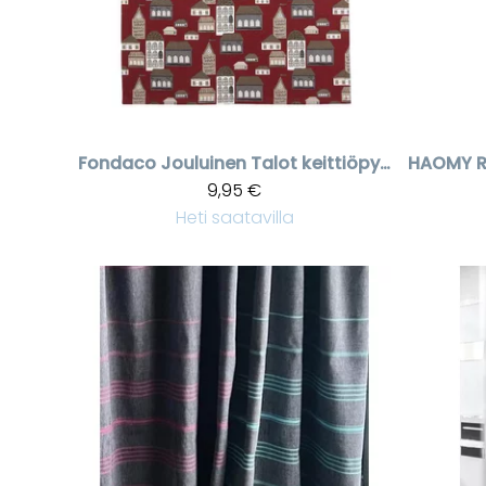
Fondaco
Jouluinen Talot keittiöpyyhe punainen | Sisustus Laventeli
HAOMY
9,95 €
Heti saatavilla