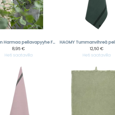
en
Harmaa pellavapyyhe Freja, 50 * 70 cm
HAOMY
8,95 €
12,50 €
Heti saatavilla
Heti saatavilla