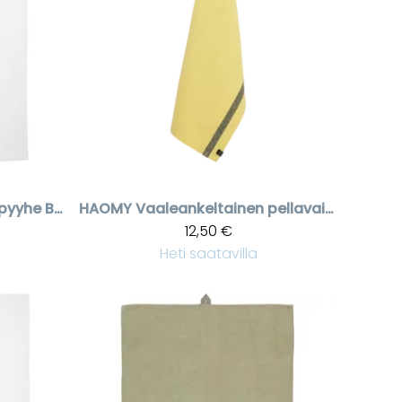
Aterimet keittiöpyyhe Bon Appetit
HAOMY
Vaaleankeltainen pellavainen keittiöpyyhe Come
12,50 €
Heti saatavilla