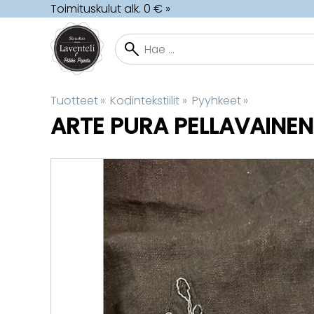
Toimituskulut alk. 0 € »
Tuotteet
‪»
Kodintekstiilit
‪»
Pyyhkeet
‪»
ARTE PURA
PELLAVAINEN