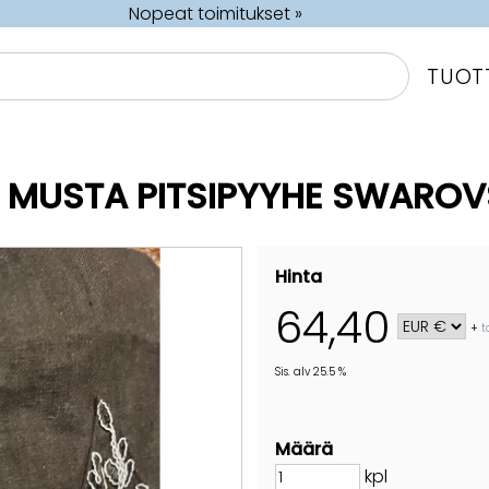
Nopeat toimitukset »
TUOT
 MUSTA PITSIPYYHE SWAROVS
Hinta
64,40
+
t
Sis. alv 25.5 %
Määrä
kpl