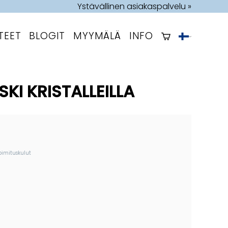
Ystävällinen asiakaspalvelu »
TEET
BLOGIT
MYYMÄLÄ
INFO
KI KRISTALLEILLA
oimituskulut