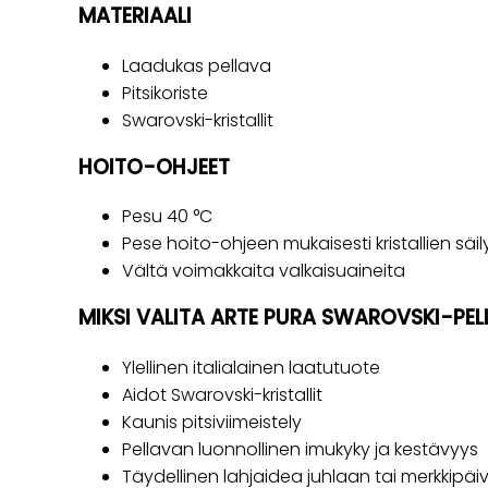
MATERIAALI
Laadukas pellava
Pitsikoriste
Swarovski-kristallit
HOITO-OHJEET
Pesu 40 °C
Pese hoito-ohjeen mukaisesti kristallien sä
Vältä voimakkaita valkaisuaineita
MIKSI VALITA ARTE PURA SWAROVSKI-PE
Ylellinen italialainen laatutuote
Aidot Swarovski-kristallit
Kaunis pitsiviimeistely
Pellavan luonnollinen imukyky ja kestävyys
Täydellinen lahjaidea juhlaan tai merkkipä