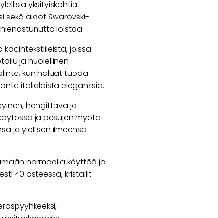
ellisiä yksityiskohtia.
i sekä aidot Swarovski-
a hienostunutta loistoa.
kodintekstiileistä, joissa
ilu ja huolellinen
alinta, kun haluat tuoda
nta italialaista eleganssia.
yinen, hengittävä ja
 käytössä ja pesujen myötä
sa ja ylellisen ilmeensä
kestämään normaalia käyttöä ja
 40 asteessa, kristallit
eraspyyhkeeksi,