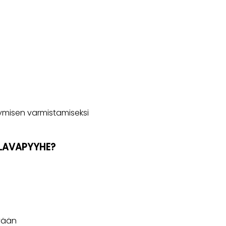
ilymisen varmistamiseksi
LLAVAPYYHE?
ivään