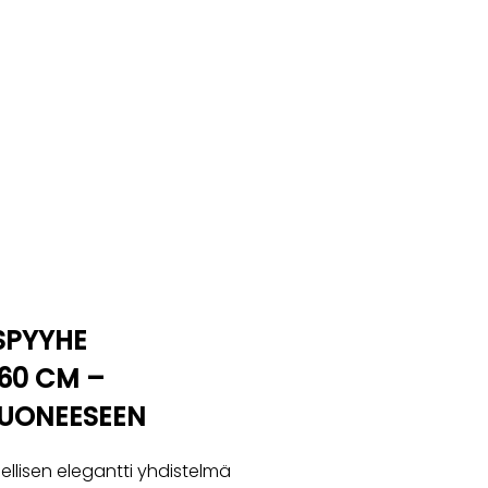
SPYYHE
60 CM –
HUONEESEEN
ellisen elegantti yhdistelmä