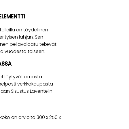
ELEMENTTI
alleilla on täydellinen
rityisen lahjan. Sen
alainen pellavalaatu tekevät
lua vuodesta toiseen.
ASSA
eet löytyvät omasta
helposti verkkokaupasta
maan Sisustus Laventelin
oko on arviolta 300 x 250 x