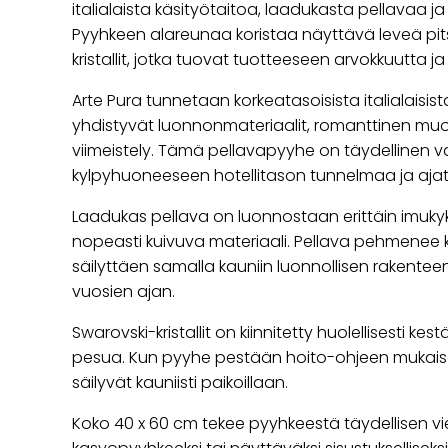
italialaista käsityötaitoa, laadukasta pellavaa ja yl
Pyyhkeen alareunaa koristaa näyttävä leveä pits
kristallit, jotka tuovat tuotteeseen arvokkuutta j
Arte Pura tunnetaan korkeatasoisista italialaisista 
yhdistyvät luonnonmateriaalit, romanttinen muoto
viimeistely. Tämä pellavapyyhe on täydellinen v
kylpyhuoneeseen hotellitason tunnelmaa ja ajato
Laadukas pellava on luonnostaan erittäin imukyk
nopeasti kuivuva materiaali. Pellava pehmenee
säilyttäen samalla kauniin luonnollisen rakenteen
vuosien ajan.
Swarovski-kristallit on kiinnitetty huolellisesti 
pesua. Kun pyyhe pestään hoito-ohjeen mukaisesti
säilyvät kauniisti paikoillaan.
Koko 40 x 60 cm tekee pyyhkeestä täydellisen vi