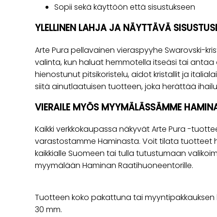
Sopii sekä käyttöön että sisustukseen
YLELLINEN LAHJA JA NÄYTTÄVÄ SISUSTUS
Arte Pura pellavainen vieraspyyhe Swarovski-krist
valinta, kun haluat hemmotella itseäsi tai antaa e
hienostunut pitsikoristelu, aidot kristallit ja itali
siitä ainutlaatuisen tuotteen, joka herättää ihai
VIERAILE MYÖS MYYMÄLÄSSÄMME HAMIN
Kaikki verkkokaupassa näkyvät Arte Pura -tuott
varastostamme Haminasta. Voit tilata tuotteet 
kaikkialle Suomeen tai tulla tutustumaan valikoi
myymälään Haminan Raatihuoneentorille.
Tuotteen koko pakattuna tai myyntipakkauksen k
30 mm.