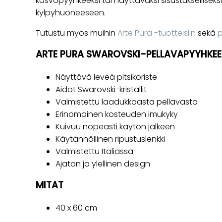
kasvopyyhkeeksi tai näyttäväksi sisustukselliseksi
kylpyhuoneeseen.
Tutustu myös muihin
Arte Pura -tuotteisiin
sekä
p
ARTE PURA SWAROVSKI-PELLAVAPYYHKEE
Näyttävä leveä pitsikoriste
Aidot Swarovski-kristallit
Valmistettu laadukkaasta pellavasta
Erinomainen kosteuden imukyky
Kuivuu nopeasti käytön jälkeen
Käytännöllinen ripustuslenkki
Valmistettu Italiassa
Ajaton ja ylellinen design
MITAT
40 x 60 cm