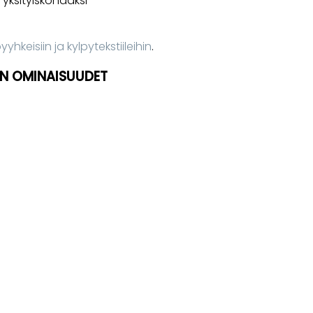
 yksityiskohdaksi
yyhkeisiin ja kylpytekstiileihin
.
N OMINAISUUDET