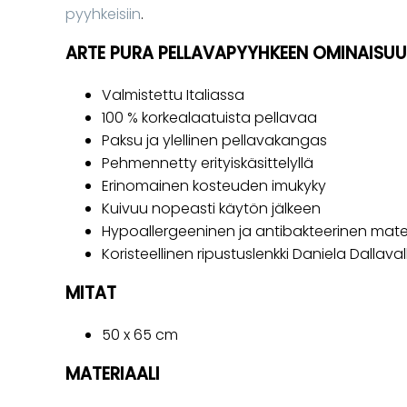
pyyhkeisiin
.
ARTE PURA PELLAVAPYYHKEEN OMINAISU
Valmistettu Italiassa
100 % korkealaatuista pellavaa
Paksu ja ylellinen pellavakangas
Pehmennetty erityiskäsittelyllä
Erinomainen kosteuden imukyky
Kuivuu nopeasti käytön jälkeen
Hypoallergeeninen ja antibakteerinen mater
Koristeellinen ripustuslenkki Daniela Dallavall
MITAT
50 x 65 cm
MATERIAALI