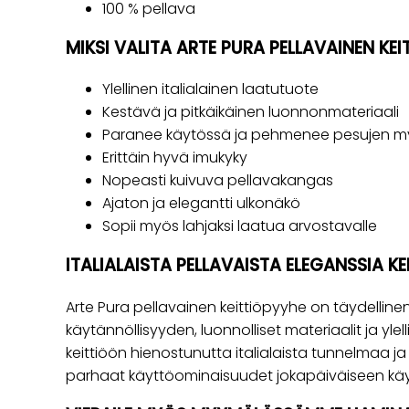
100 % pellava
MIKSI VALITA ARTE PURA PELLAVAINEN KE
Ylellinen italialainen laatutuote
Kestävä ja pitkäikäinen luonnonmateriaali
Paranee käytössä ja pehmenee pesujen m
Erittäin hyvä imukyky
Nopeasti kuivuva pellavakangas
Ajaton ja elegantti ulkonäkö
Sopii myös lahjaksi laatua arvostavalle
ITALIALAISTA PELLAVAISTA ELEGANSSIA K
Arte Pura pellavainen keittiöpyyhe on täydellinen
käytännöllisyyden, luonnolliset materiaalit ja yle
keittiöön hienostunutta italialaista tunnelmaa j
parhaat käyttöominaisuudet jokapäiväiseen kä