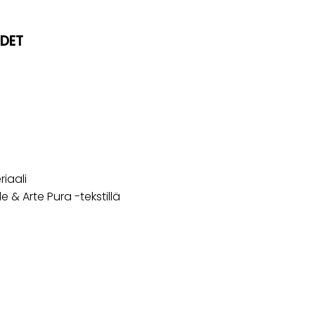
UDET
iaali
e & Arte Pura -tekstillä