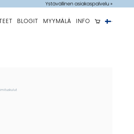
Ystävällinen asiakaspalvelu »
TEET
BLOGIT
MYYMÄLÄ
INFO
imituskulut