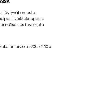
ASSA
eet löytyvät omasta
helposti verkkokaupasta
maan Sisustus Laventelin
oko on arviolta 200 x 250 x