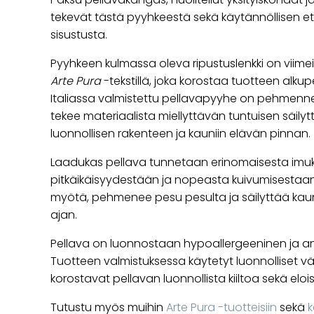
tekevät tästä pyyhkeestä sekä käytännöllisen et
sisustusta.
Pyyhkeen kulmassa oleva ripustuslenkki on viimei
Arte Pura
-tekstillä, joka korostaa tuotteen alkuper
Italiassa valmistettu pellavapyyhe on pehmennetty
tekee materiaalista miellyttävän tuntuisen säily
luonnollisen rakenteen ja kauniin elävän pinnan.
Laadukas pellava tunnetaan erinomaisesta imu
pitkäikäisyydestään ja nopeasta kuivumisestaan
myötä, pehmenee pesu pesulta ja säilyttää kau
ajan.
Pellava on luonnostaan hypoallergeeninen ja ant
Tuotteen valmistuksessa käytetyt luonnolliset vär
korostavat pellavan luonnollista kiiltoa sekä elo
Tutustu myös muihin
Arte Pura -tuotteisiin
sekä
k