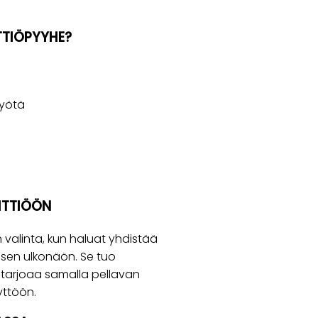
ITTIÖPYYHE?
yötä
EITTIÖÖN
 valinta, kun haluat yhdistää
llisen ulkonäön. Se tuo
a tarjoaa samalla pellavan
yttöön.