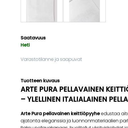
Saatavuus
Heti
Varastotilanne ja saapuvat
Tuotteen kuvaus
ARTE PURA PELLAVAINEN KEITT
– YLELLINEN ITALIALAINEN PEL
Arte Pura pellavainen keittiöpyyhe
edustaa aito
ajatonta eleganssia ja luonnonmateriaalien par
Paksu pellavakangas, huolitellut yksityiskohdat 