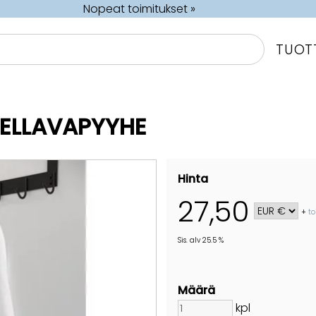
Nopeat toimitukset »
TUOT
PELLAVAPYYHE
Hinta
27,50
+
to
Sis. alv 25.5 %
Määrä
kpl