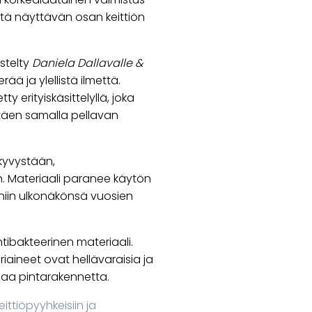
tä näyttävän osan keittiön
stelty
Daniela Dallavalle &
ää ja ylellistä ilmettä.
 erityiskäsittelyllä, joka
ttäen samalla pellavan
kyvystään,
. Materiaali paranee käytön
niin ulkonäkönsä vuosien
ibakteerinen materiaali.
iaineet ovat hellävaraisia ja
isaa pintarakennetta.
eittiöpyyhkeisiin ja