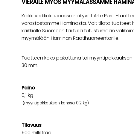
VIERAILE MYÖS MYYMÄLÄSSÄMME HAMIN
Kaikki verkkokaupassa näkyvät Arte Pura -tuott
varastostamme Haminasta. Voit tilata tuotteet 
kaikkialle Suomeen tai tulla tutustumaan valikoi
myymälään Haminan Raatihuoneentorille.
Tuotteen koko pakattuna tai myyntipakkauksen k
30 mm.
Paino
0,1
kg
(myyntipakkauksen kanssa 0,2 kg)
Tilavuus
500 millilitraa