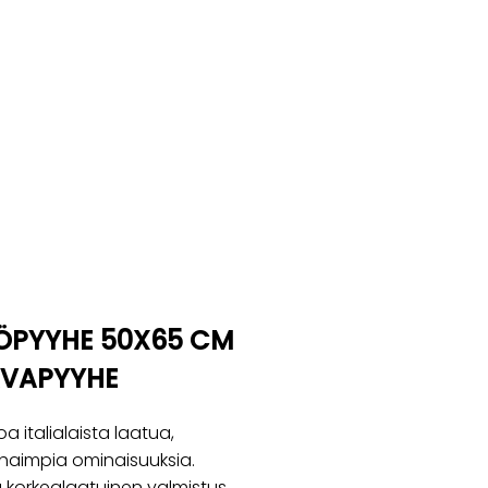
IÖPYYHE 50X65 CM
LAVAPYYHE
a italialaista laatua,
haimpia ominaisuuksia.
ja korkealaatuinen valmistus