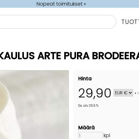
Nopeat toimitukset »
TUOT
 KAULUS ARTE PURA BRODEER
Hinta
29,90
+
Sis. alv 25.5 %
Määrä
kpl