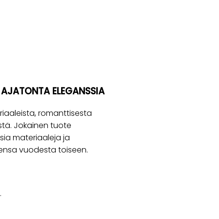
A AJATONTA ELEGANSSIA
aaleista, romanttisesta
östä. Jokainen tuote
sia materiaaleja ja
utensa vuodesta toiseen.
.