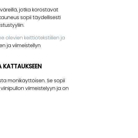
väreillä, jotka korostavat
kauneus sopii täydellisesti
tustyyliin.
levien keittiötekstiilien ja
 ja viimeistellyn
A KATTAUKSEEN
sta monikäyttöisen. Se sopii
viinipullon viimeistelyyn ja on