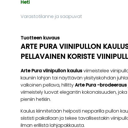
Heti
Varastotilanne ja saapuvat
Tuotteen kuvaus
ARTE PURA VIINIPULLON KAULU
PELLAVAINEN KORISTE VIINIPU
Arte Pura viinipullon kaulus
viimeistelee viinipullo
kauniin lahjan tai näyttävän yksityiskohdan juh
valkoinen pellava, hillitty
Arte Pura -brodeeraus
viimeistely luovat elegantin kokonaisuuden, joka so
pieniin hetkiin.
Kaulus kiinnitetään helposti nepparilla pullon ka
siististi paikallaan ja tekee tavallisestakin viinipu
ilman erillistä lahjapakkausta.