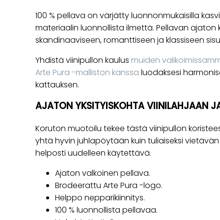
100 % pellava on värjätty luonnonmukaisilla kasvi
materiaalin luonnollista ilmettä. Pellavan ajaton 
skandinaaviseen, romanttiseen ja klassiseen sisus
Yhdistä viinipullon kaulus
muiden valikoimissamme o
Arte Pura -malliston kanssa
luodaksesi harmonisen
kattauksen.
AJATON YKSITYISKOHTA VIINILAHJAAN J
Koruton muotoilu tekee tästä viinipullon koristee
yhtä hyvin juhlapöytään kuin tuliaiseksi vietävän 
helposti uudelleen käytettävä.
Ajaton valkoinen pellava.
Brodeerattu Arte Pura -logo.
Helppo nepparikiinnitys.
100 % luonnollista pellavaa.