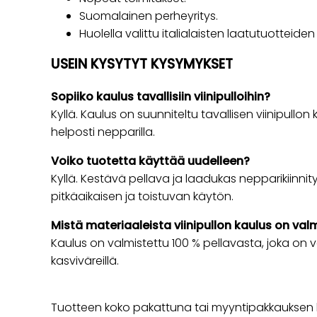
Suomalainen perheyritys.
Huolella valittu italialaisten laatutuotteiden
USEIN KYSYTYT KYSYMYKSET
Sopiiko kaulus tavallisiin viinipulloihin?
Kyllä. Kaulus on suunniteltu tavallisen viinipullon 
helposti nepparilla.
Voiko tuotetta käyttää uudelleen?
Kyllä. Kestävä pellava ja laadukas nepparikiinni
pitkäaikaisen ja toistuvan käytön.
Mistä materiaaleista viinipullon kaulus on val
Kaulus on valmistettu 100 % pellavasta, joka on 
kasviväreillä.
Tuotteen koko pakattuna tai myyntipakkauksen ko