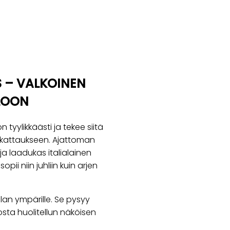
S – VALKOINEN
LLOON
n tyylikkäästi ja tekee siitä
lakattaukseen. Ajattoman
ja laadukas italialainen
pii niin juhliin kuin arjen
ulan ympärille. Se pysyy
llosta huolitellun näköisen