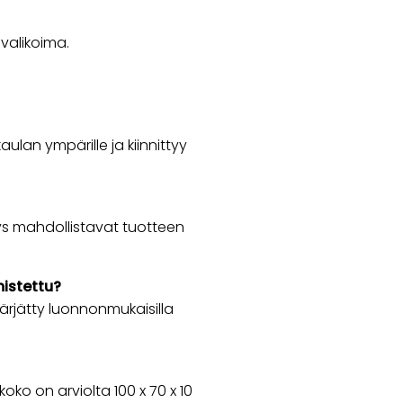
 valikoima.
kaulan ympärille ja kiinnittyy
tys mahdollistavat tuotteen
mistettu?
värjätty luonnonmukaisilla
ko on arviolta 100 x 70 x 10