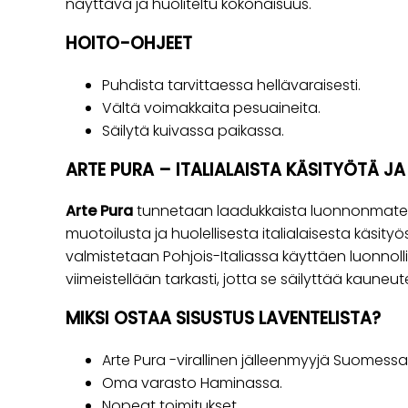
näyttävä ja huoliteltu kokonaisuus.
HOITO-OHJEET
Puhdista tarvittaessa hellävaraisesti.
Vältä voimakkaita pesuaineita.
Säilytä kuivassa paikassa.
ARTE PURA – ITALIALAISTA KÄSITYÖTÄ J
Arte Pura
tunnetaan laadukkaista luonnonmateri
muotoilusta ja huolellisesta italialaisesta käsity
valmistetaan Pohjois-Italiassa käyttäen luonnolli
viimeistellään tarkasti, jotta se säilyttää kaune
MIKSI OSTAA SISUSTUS LAVENTELISTA?
Arte Pura -virallinen jälleenmyyjä Suomessa
Oma varasto Haminassa.
Nopeat toimitukset.