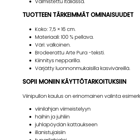
Valmistettu Italiassa.
TUOTTEEN TÄRKEIMMÄT OMINAISUUDET
Koko: 7,5 × 16 cm.
Materiaali: 100 % pellava.
Väri: valkoinen.
Brodeerattu Arte Pura -teksti.
Kiinnitys nepparilla.
Värjätty luonnonmukaisilla kasviväreillä.
SOPII MONIIN KÄYTTÖTARKOITUKSIIN
Viinipullon kaulus on erinomainen valinta esimerki
viinilahjan viimeistelyyn
häihin ja juhliin
juhlapöydän kattaukseen
illanistujaisiin