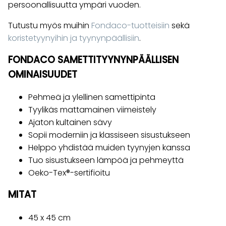
persoonallisuutta ympäri vuoden.
Tutustu myös muihin
Fondaco-tuotteisiin
sekä
koristetyynyihin ja tyynynpäällisiin
.
FONDACO SAMETTITYYNYNPÄÄLLISEN
OMINAISUUDET
Pehmeä ja ylellinen samettipinta
Tyylikäs mattamainen viimeistely
Ajaton kultainen sävy
Sopii moderniin ja klassiseen sisustukseen
Helppo yhdistää muiden tyynyjen kanssa
Tuo sisustukseen lämpöä ja pehmeyttä
Oeko-Tex®-sertifioitu
MITAT
45 x 45 cm