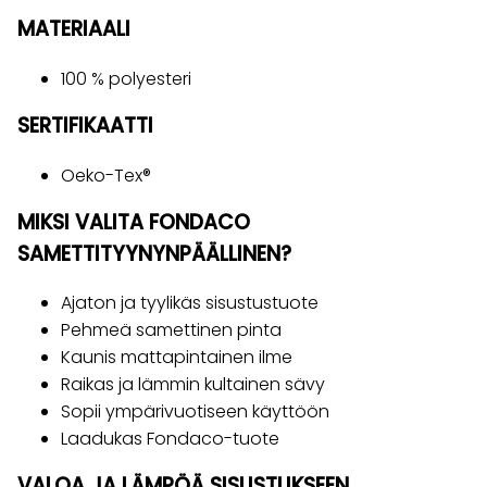
MATERIAALI
100 % polyesteri
SERTIFIKAATTI
Oeko-Tex®
MIKSI VALITA FONDACO
SAMETTITYYNYNPÄÄLLINEN?
Ajaton ja tyylikäs sisustustuote
Pehmeä samettinen pinta
Kaunis mattapintainen ilme
Raikas ja lämmin kultainen sävy
Sopii ympärivuotiseen käyttöön
Laadukas Fondaco-tuote
VALOA JA LÄMPÖÄ SISUSTUKSEEN