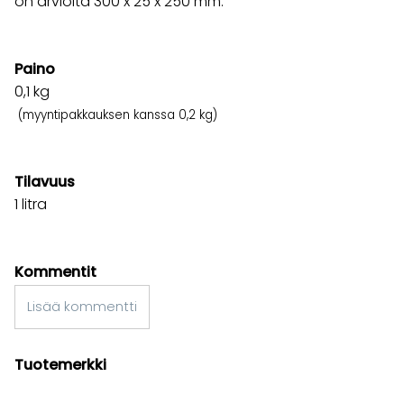
on arviolta 300 x 25 x 250 mm.
Paino
0,1
kg
(myyntipakkauksen kanssa 0,2 kg)
Tilavuus
1 litra
Kommentit
Lisää kommentti
Tuotemerkki