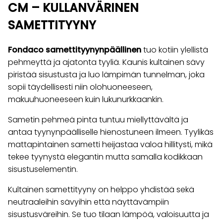
CM – KULLANVÄRINEN
SAMETTITYYNY
Fondaco samettityynynpäällinen
tuo kotiin ylellistä
pehmeyttä ja ajatonta tyyliä. Kaunis kultainen sävy
piristää sisustusta ja luo lämpimän tunnelman, joka
sopii täydellisesti niin olohuoneeseen,
makuuhuoneeseen kuin lukunurkkaankin.
Sametin pehmeä pinta tuntuu miellyttävältä ja
antaa tyynynpäälliselle hienostuneen ilmeen. Tyylikäs
mattapintainen sametti heijastaa valoa hillitysti, mikä
tekee tyynystä elegantin mutta samalla kodikkaan
sisustuselementin.
Kultainen samettityyny on helppo yhdistää sekä
neutraaleihin sävyihin että näyttävämpiin
sisustusväreihin. Se tuo tilaan lämpöä, valoisuutta ja