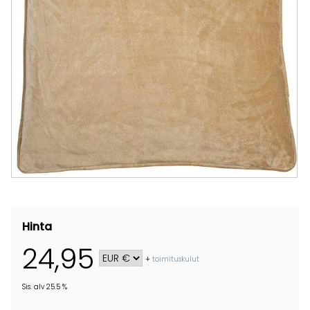
Hinta
24,95
+
toimituskulut
Sis. alv 25.5 %