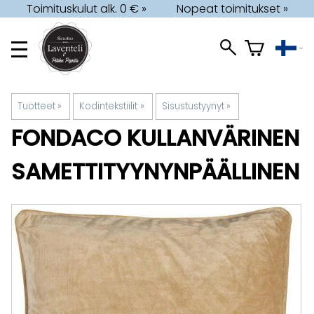
Toimituskulut alk. 0 € »
Nopeat toimitukset »
Tuotteet
‪»
Kodintekstiilit
‪»
Sisustustyynyt
‪»
FONDACO
KULLANVÄRINEN
SAMETTITYYNYNPÄÄLLINEN