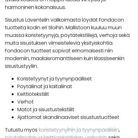
harmoninen kokonaisuus.
Sisustus Laventelin valikoimasta löydät Fondacon
tuotteita kodin eri tiloihin. Mallistoon kuuluu muun
muassa koristetyynyjä, pöytätekstiilejä, verhoja sekä
muita sisustuksen viimeisteleviä yksityiskohtia.
Fondacon tuotteet sopivat erinomaisesti niin
moderniin, maalaisromanttiseen kuin klassiseenkin
sisustustyyliin.
Koristetyynyt ja tyynynpäälliset
Pöytäliinat ja kaitaliinat
Keittiötekstiilit
Verhot
Matot ja sisustustekstiilit
Ajattomat skandinaaviset sisustustuotteet
Tutustu myös
koristetyynyihin ja tyynynpäällisiin
,
pöytäliinoihin ja keittiötekstiileihin
,
verhoihin
sekä