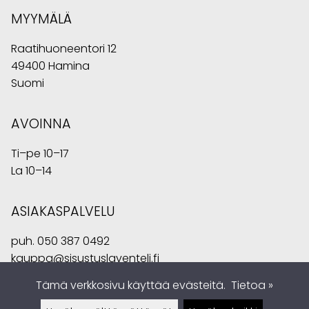
MYYMÄLÄ
Raatihuoneentori 12
49400 Hamina
Suomi
AVOINNA
Ti–pe 10–17
La 10–14
ASIAKASPALVELU
puh.
050 387 0492
kauppa@sisustuslaventeli.fi
Tämä verkkosivu käyttää evästeitä.
Tietoa »