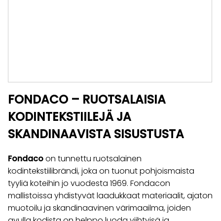
FONDACO – RUOTSALAISIA
KODINTEKSTIILEJÄ JA
SKANDINAAVISTA SISUSTUSTA
Fondaco
on tunnettu ruotsalainen
kodintekstiilibrändi, joka on tuonut pohjoismaista
tyyliä koteihin jo vuodesta 1969. Fondacon
mallistoissa yhdistyvät laadukkaat materiaalit, ajaton
muotoilu ja skandinaavinen värimaailma, joiden
avulla kodista on helppo luoda viihtyisä ja