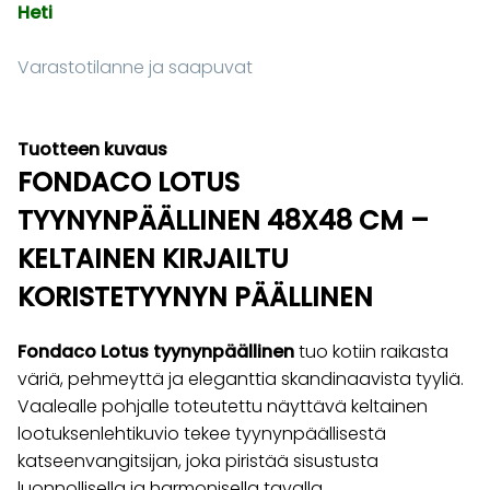
Heti
Varastotilanne ja saapuvat
Tuotteen kuvaus
FONDACO LOTUS
TYYNYNPÄÄLLINEN 48X48 CM –
KELTAINEN KIRJAILTU
KORISTETYYNYN PÄÄLLINEN
Fondaco Lotus tyynynpäällinen
tuo kotiin raikasta
väriä, pehmeyttä ja eleganttia skandinaavista tyyliä.
Vaalealle pohjalle toteutettu näyttävä keltainen
lootuksenlehtikuvio tekee tyynynpäällisestä
katseenvangitsijan, joka piristää sisustusta
luonnollisella ja harmonisella tavalla.