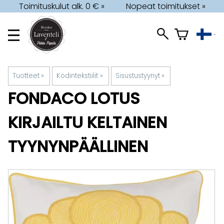
Toimituskulut alk. 0 € »
Nopeat toimitukset »
Tuotteet
‪»
Kodintekstiilit
‪»
Sisustustyynyt
‪»
FONDACO
LOTUS
KIRJAILTU KELTAINEN
TYYNYNPÄÄLLINEN