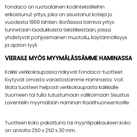
Fondaco on ruotsalainen kodintekstiileihin
erikoistunut yritys, joka on sisustanut koteja jo
vuodesta 1969 lähtien. Boråsissa toimiva yritys
tunnetaan laadukkaista tekstiileistään, joissa
yhdistyvät pohjoismainen muotoilu, käytännöllisyys
ja ajaton tyyli.
VIERAILE MYÖS MYYMÄLÄSSÄMME HAMINASSA
Kaikki verkkokaupassa näkyvät Fondaco-tuotteet
löytyvät omasta varastostamme Haminasta. Voit
tilata tuotteet helposti verkkokaupasta kaikkialle
Suomeen tai tulla tutustumaan valikoimaan Sisustus
Laventelin myymälään Haminan Raatihuoneentorille.
Tuotteen koko pakattuna tai myyntipakkauksen koko
on arviolta 250 x 250 x 30 mm.