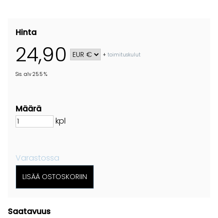
Hinta
24,90
+
toimituskulut
Sis. alv 25.5 %
Määrä
kpl
Varastossa
Saatavuus