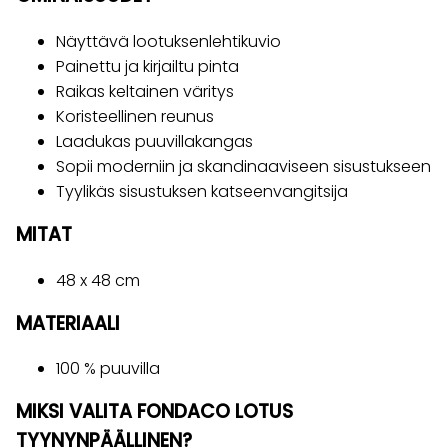
Näyttävä lootuksenlehtikuvio
Painettu ja kirjailtu pinta
Raikas keltainen väritys
Koristeellinen reunus
Laadukas puuvillakangas
Sopii moderniin ja skandinaaviseen sisustukseen
Tyylikäs sisustuksen katseenvangitsija
MITAT
48 x 48 cm
MATERIAALI
100 % puuvilla
MIKSI VALITA FONDACO LOTUS
TYYNYNPÄÄLLINEN?