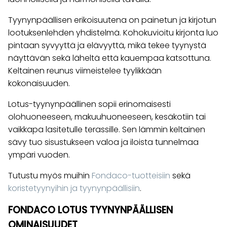
Tyynynpäällisen erikoisuutena on painetun ja kirjotun
lootuksenlehden yhdistelmä. Kohokuvioitu kirjonta luo
pintaan syvyyttä ja elävyyttä, mikä tekee tyynystä
näyttävän sekä läheltä että kauempaa katsottuna.
Keltainen reunus viimeistelee tyylikkään
kokonaisuuden.
Lotus-tyynynpäällinen sopii erinomaisesti
olohuoneeseen, makuuhuoneeseen, kesäkotiin tai
vaikkapa lasitetulle terassille. Sen lämmin keltainen
sävy tuo sisustukseen valoa ja iloista tunnelmaa
ympäri vuoden.
Tutustu myös muihin
Fondaco-tuotteisiin
sekä
koristetyynyihin ja tyynynpäällisiin
.
FONDACO LOTUS TYYNYNPÄÄLLISEN
OMINAISUUDET