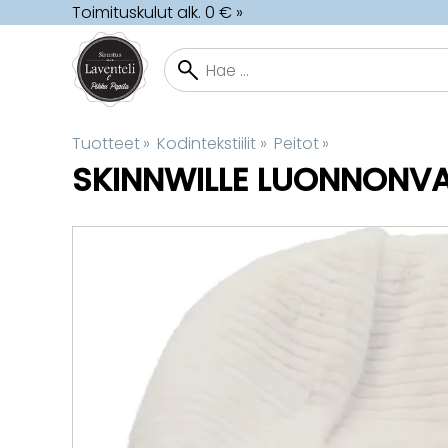
Toimituskulut alk. 0 € »
Tuotteet
‪»
Kodintekstiilit
‪»
Peitot
‪»
SKINNWILLE
LUONNONVAL