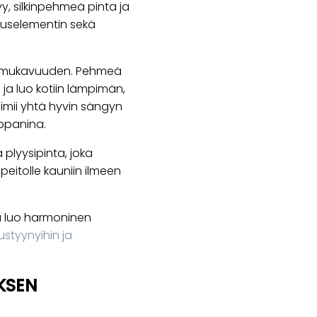
y, silkinpehmeä pinta ja
tuselementin sekä
yttömukavuuden. Pehmeä
 ja luo kotiin lämpimän,
oimii yhtä hyvin sängyn
ppanina.
plyysipinta, joka
peitolle kauniin ilmeen
ja luo harmoninen
ustyynyihin ja
KSEN