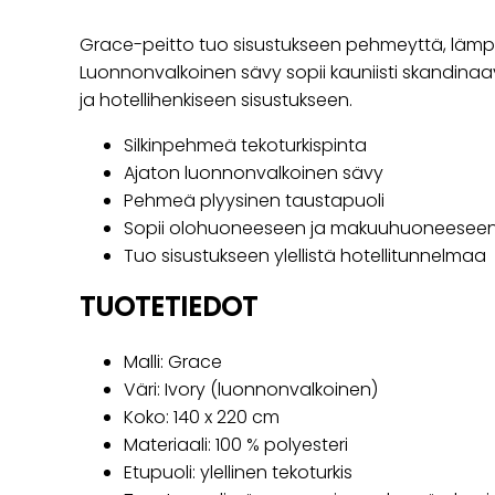
Grace-peitto tuo sisustukseen pehmeyttä, lämp
Luonnonvalkoinen sävy sopii kauniisti skandinaav
ja hotellihenkiseen sisustukseen.
Silkinpehmeä tekoturkispinta
Ajaton luonnonvalkoinen sävy
Pehmeä plyysinen taustapuoli
Sopii olohuoneeseen ja makuuhuoneesee
Tuo sisustukseen ylellistä hotellitunnelmaa
TUOTETIEDOT
Malli: Grace
Väri: Ivory (luonnonvalkoinen)
Koko: 140 x 220 cm
Materiaali: 100 % polyesteri
Etupuoli: ylellinen tekoturkis