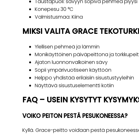
Taustapuoli: sävyyn sopiva pehmeä plyysi
Konepesu 30 °C
Valmistusmaa: Kiina
MIKSI VALITA GRACE TEKOTURK
Ylellisen pehmeä ja lämmin
Monikäyttöinen päiväpeittona ja torkkupei
Ajaton luonnonvalkoinen sävy
Sopii ympärivuotiseen käyttöön
Helppo yhdistää erilaisiin sisustustyyleihin
Näyttävä sisustuselementti kotiin
FAQ – USEIN KYSYTYT KYSYMYK
VOIKO PEITON PESTÄ PESUKONEESSA?
Kyllä. Grace-peitto voidaan pestä pesukoneess