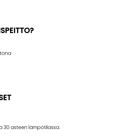
ISPEITTO?
ttona
SET
a 30 asteen lämpötilassa.