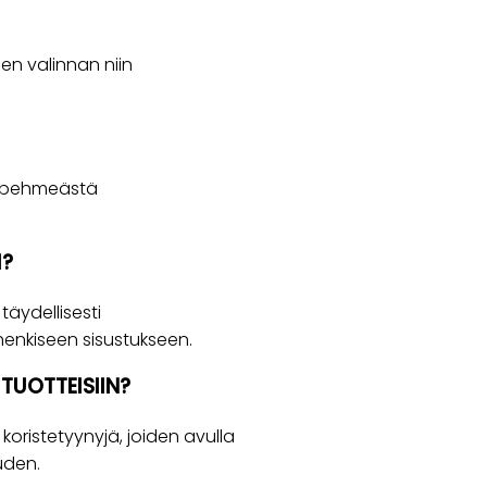
en valinnan niin
in pehmeästä
I?
täydellisesti
ihenkiseen sisustukseen.
TUOTTEISIIN?
koristetyynyjä, joiden avulla
uden.