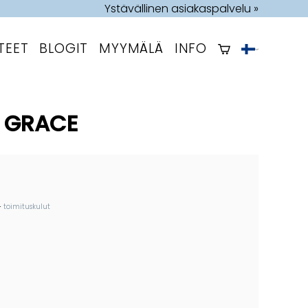
Ystävällinen asiakaspalvelu »
TEET
BLOGIT
MYYMÄLÄ
INFO
O GRACE
+
toimituskulut