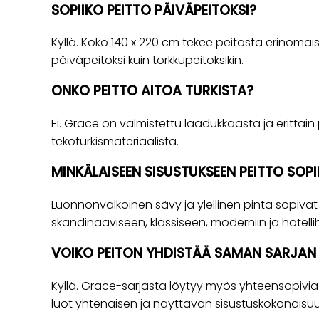
SOPIIKO PEITTO PÄIVÄPEITOKSI?
Kyllä. Koko 140 x 220 cm tekee peitosta erinomais
päiväpeitoksi kuin torkkupeitoksikin.
ONKO PEITTO AITOA TURKISTA?
Ei. Grace on valmistettu laadukkaasta ja erittä
tekoturkismateriaalista.
MINKÄLAISEEN SISUSTUKSEEN PEITTO SOPI
Luonnonvalkoinen sävy ja ylellinen pinta sopivat 
skandinaaviseen, klassiseen, moderniin ja hotell
VOIKO PEITON YHDISTÄÄ SAMAN SARJAN 
Kyllä. Grace-sarjasta löytyy myös yhteensopivia 
luot yhtenäisen ja näyttävän sisustuskokonaisu