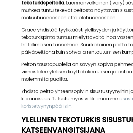
tekoturkispeitolla
. Luonnonvalkoinen (ivory) säv
muhkea tuntu tekevät peitosta näyttävän sisus
makuuhuoneeseen että olohuoneeseen.
Grace yhdistää tyylikkäästi ylellisyyden ja kä
tekoturkispinta tuntuu miellyttävältä ihoa vasten
hotellimaisen tunnelman. Suurikokoinen peitto t
päiväpeittona kuin sohvalla rentoutumisen kum
Peiton taustapuolella on sävyyn sopiva pehmeä 
viimeistelee ylellisen käyttökokemuksen ja antaa 
molemmilta puolilta.
Yhdistä peitto yhteensopiviin sisustustyynyihin 
kokonaisuus. Tutustu myös valikoimamme
sisust
koristetyynynpäällisiin
.
YLELLINEN TEKOTURKIS SISUSTU
KATSEENVANGITSIJANA