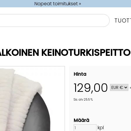
Nopeat toimitukset »
TUOT
KOINEN KEINOTURKISPEITT
Hinta
129,00
Sis. alv 25.5 %
Määrä
kpl