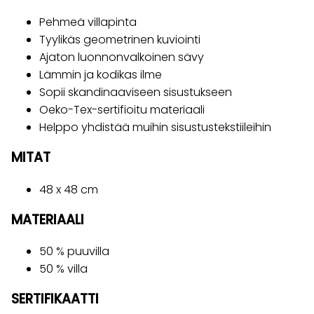
Pehmeä villapinta
Tyylikäs geometrinen kuviointi
Ajaton luonnonvalkoinen sävy
Lämmin ja kodikas ilme
Sopii skandinaaviseen sisustukseen
Oeko-Tex-sertifioitu materiaali
Helppo yhdistää muihin sisustustekstiileihin
MITAT
48 x 48 cm
MATERIAALI
50 % puuvilla
50 % villa
SERTIFIKAATTI