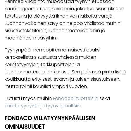
Pehmeä villapinta muodostaa tyynyn etuosaan
kauniin geometrisen kuvioinnin, joka tuo sisustukseen
tekstuuria ja elävyyttä ilman voimakkaita värejä.
Luonnonvalkoinen sävy on helppo yhdistää muihin
sisustustekstiileihin, luonnonmateriaaleihin ja
maanläheisiin sävyihin.
Tyynynpäällinen sopii erinomaisesti osaksi
kerroksellista sisustusta yhdessä muiden
koristetyynyjen, torkkupeittojen ja
luonnonmateriaalien kanssa. Sen pehmeä pinta lisää
kodikkuutta erityisesti syksyn ja talven sisustukseen,
mutta toimii kauniisti ympäri vuoden.
Tutustu myös muihin
Fondaco-tuotteisiin
sekä
koristetyynyihin ja tyynynpäällisiin
.
FONDACO VILLATYYNYNPÄÄLLISEN
OMINAISUUDET