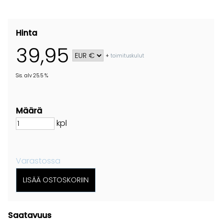
Hinta
39,95
+
toimituskulut
Sis. alv 25.5 %
Määrä
kpl
Varastossa
Saatavuus