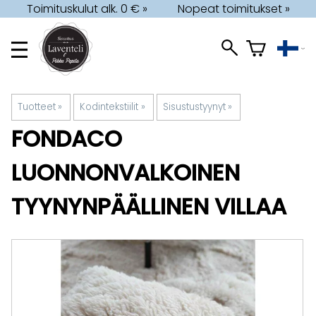
Toimituskulut alk. 0 € »
Nopeat toimitukset »
Tuotteet
‪»
Kodintekstiilit
‪»
Sisustustyynyt
‪»
FONDACO
LUONNONVALKOINEN
TYYNYNPÄÄLLINEN VILLAA