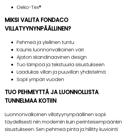
Oeko-Tex®
MIKSI VALITA FONDACO
VILLATYYNYNPÄÄLLINEN?
Pehmeä ja ylellinen tuntu
Kaunis luonnonvalkoinen väri
Ajaton skandinaavinen design
Tuo lämpöä ja tekstuuria sisustukseen
Laadukas villan ja puuvillan yhdistelmä
Sopii ympäri vuoden
TUO PEHMEYTTÄ JA LUONNOLLISTA
TUNNELMAA KOTIIN
Luonnonvalkoinen villatyynynpäällinen sopii
täydellisesti niin moderniin kuin perinteisempäänkin
sisustukseen. Sen pehmeä pinta ja hillitty kuviointi