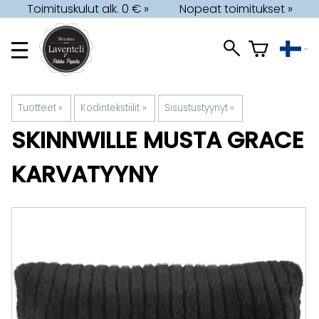
Toimituskulut alk. 0 € »
Nopeat toimitukset »
Tuotteet
‪»
Kodintekstiilit
‪»
Sisustustyynyt
‪»
SKINNWILLE
MUSTA GRACE
KARVATYYNY