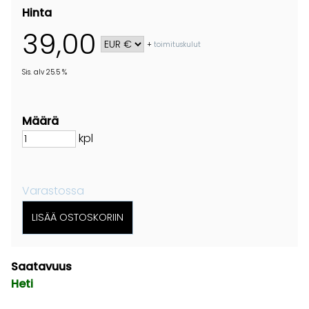
Hinta
39,00
+
toimituskulut
Sis. alv 25.5 %
Määrä
kpl
Varastossa
Saatavuus
Heti