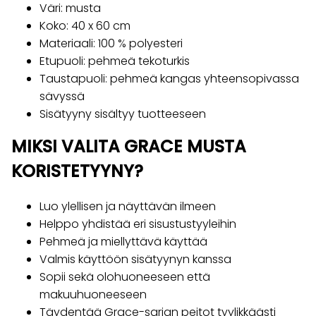
Väri: musta
Koko: 40 x 60 cm
Materiaali: 100 % polyesteri
Etupuoli: pehmeä tekoturkis
Taustapuoli: pehmeä kangas yhteensopivassa
sävyssä
Sisätyyny sisältyy tuotteeseen
MIKSI VALITA GRACE MUSTA
KORISTETYYNY?
Luo ylellisen ja näyttävän ilmeen
Helppo yhdistää eri sisustustyyleihin
Pehmeä ja miellyttävä käyttää
Valmis käyttöön sisätyynyn kanssa
Sopii sekä olohuoneeseen että
makuuhuoneeseen
Täydentää Grace-sarjan peitot tyylikkäästi