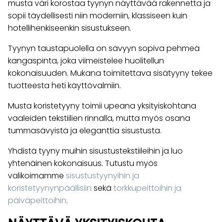
musta väri korostaa tyynyn näyttävää rakennetta ja
sopii täydellisesti niin moderniin, klassiseen kuin
hotellihenkiseenkin sisustukseen.
Tyynyn taustapuolella on sävyyn sopiva pehmeä
kangaspinta, joka viimeistelee huolitellun
kokonaisuuden. Mukana toimitettava sisätyyny tekee
tuotteesta heti käyttövalmiin.
Musta koristetyyny toimii upeana yksityiskohtana
vaaleiden tekstiilien rinnalla, mutta myös osana
tummasävyistä ja eleganttia sisustusta.
Yhdistä tyyny muihin sisustustekstiileihin ja luo
yhtenäinen kokonaisuus. Tutustu myös
valikoimamme
sisustustyynyihin ja
koristetyynynpäällisiin
sekä
torkkupeittoihin ja
päiväpeittoihin
.