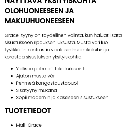
NÄYTTÄVÄ YKSITYISKOHTA
OLOHUONEESEEN JA
MAKUUHUONEESEEN
Grace-tyyny on täydellinen valinta, kun haluat lisätä
sisustukseen ripauksen luksusta. Musta väri luo
tyylikkään kontrastin vaaleisiin huonekaluihin ja
korostaa sisustuksen yksityiskohtia.
Ylellisen pehmeä tekoturkispinta
Ajaton musta väri
Pehmeä kangastaustapuoli
Sisätyyny mukana
Sopii moderniin ja klassiseen sisustukseen
TUOTETIEDOT
Malli: Grace