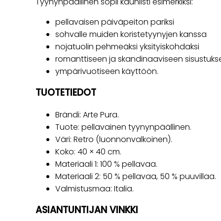
Tyynynpäällinen sopii kauniisti esimerkiksi:
pellavaisen päiväpeiton pariksi
sohvalle muiden koristetyynyjen kanssa
nojatuolin pehmeäksi yksityiskohdaksi
romanttiseen ja skandinaaviseen sisustuk
ympärivuotiseen käyttöön.
TUOTETIEDOT
Brändi: Arte Pura.
Tuote: pellavainen tyynynpäällinen.
Väri: Retro (luonnonvalkoinen).
Koko: 40 × 40 cm.
Materiaali 1: 100 % pellavaa.
Materiaali 2: 50 % pellavaa, 50 % puuvillaa.
Valmistusmaa: Italia.
ASIANTUNTIJAN VINKKI