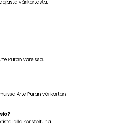
ajasta värikartasta.
rte Puran väreissä.
muissa Arte Puran värikartan
sio?
stalleilla koristeltuna.