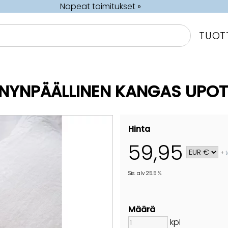
Nopeat toimitukset »
TUOT
NYNPÄÄLLINEN KANGAS UPOTU
Hinta
59,95
+
Sis. alv 25.5 %
Määrä
kpl