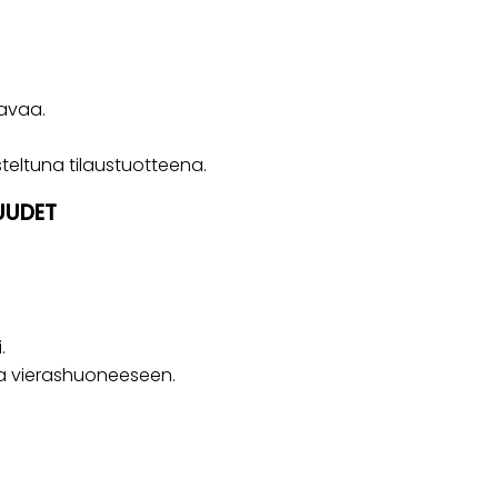
lavaa.
steltuna tilaustuotteena.
UUDET
.
a vierashuoneeseen.