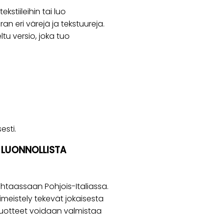
stiileihin tai luo
an eri värejä ja tekstuureja.
tu versio, joka tuo
esti.
A LUONNOLLISTA
htaassaan Pohjois-Italiassa.
iimeistely tekevät jokaisesta
 tuotteet voidaan valmistaa