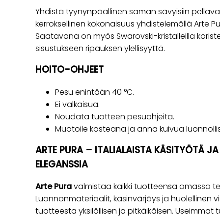
Yhdistä tyynynpäällinen saman sävyisiin pellavatek
kerroksellinen kokonaisuus yhdistelemällä Arte Pur
Saatavana on myös Swarovski-kristalleilla koristel
sisustukseen ripauksen ylellisyyttä.
HOITO-OHJEET
Pesu enintään 40 °C.
Ei valkaisua.
Noudata tuotteen pesuohjeita.
Muotoile kosteana ja anna kuivua luonnollis
ARTE PURA – ITALIALAISTA KÄSITYÖTÄ J
ELEGANSSIA
Arte Pura
valmistaa kaikki tuotteensa omassa te
Luonnonmateriaalit, käsinvärjäys ja huolellinen v
tuotteesta yksilöllisen ja pitkäikäisen. Useimmat