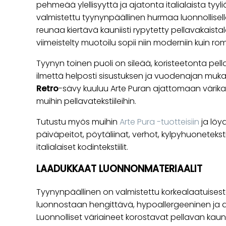
pehmeää ylellisyyttä ja ajatonta italialaista tyyl
valmistettu tyynynpäällinen hurmaa luonnollisell
reunaa kiertävä kauniisti rypytetty pellavakaistal
viimeistelty muotoilu sopii niin moderniin kuin ro
Tyynyn toinen puoli on sileää, koristeetonta pell
ilmettä helposti sisustuksen ja vuodenajan muk
Retro
-sävy kuuluu Arte Puran ajattomaan värikar
muihin pellavatekstiileihin.
Tutustu myös muihin
Arte Pura -tuotteisiin
ja löy
päiväpeitot, pöytäliinat, verhot, kylpyhuoneteksti
italialaiset kodintekstiilit.
LAADUKKAAT LUONNONMATERIAALIT
Tyynynpäällinen on valmistettu korkealaatuisest
luonnostaan hengittävä, hypoallergeeninen ja an
Luonnolliset väriaineet korostavat pellavan kauni