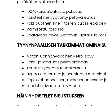
pitkäikäisen valinnan kotiin.
100 % korkealaatuista pellavaa.
Koristeellinen rypytetty pellavareunus.
Kaksipuolinen ilme – toinen puoli sileää pel
Valmistettu Italiassa.
Saatavana myös Swarovski-kristalleilla kori
TYYNYNPÄÄLLISEN TÄRKEIMMÄT OMINAIS
Ajaton luonnonvalkoinen Retro-sävy.
Paksu ja laadukas pellavakangas.
Kauniisti rypytetty reunakoristelu.
Hypoallergeeninen ja hengittävä materiaali
Sopii olohuoneeseen, makuuhuoneeseen j
Laadukas Made in Italy -tuote.
NÄIN YHDISTELET SISUSTUKSEEN