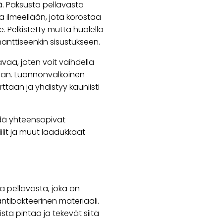
iä. Paksusta pellavasta
a ilmeellään, jota korostaa
e. Pelkistetty mutta huolella
manttiseenkin sisustukseen.
avaa, joten voit vaihdella
aan. Luonnonvalkoinen
ttaan ja yhdistyy kauniisti
dä yhteensopivat
ilit ja muut laadukkaat
a pellavasta, joka on
tibakteerinen materiaali.
sta pintaa ja tekevät siitä