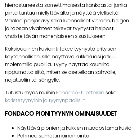
hienostuneesta samettimaisesta kankaasta, jonka
pinta tuntuu miellyttävältä ja näyttää ylelliseltä.
Vaalea pohjasävy sekä luonnolliset vihreän, beigen
ja roosan vivahteet tekevät tyynystä helposti
yhdisteltävän monenlaiseen sisustukseen.
Kaksipuolinen kuviointi tekee tyynystä erityisen
käytännöllisen, sillä näyttävä kukkakuosi jatkuu
molemmilla puolilla. Tyyny näyttää kauniilta
riippumatta siitä, miten se asetellaan sohvalle,
nojatuoliin tai sängylle.
Tutustu myös muihin
Fondaco-tuotteisiin
sekä
koristetyynyihin ja tyynynpäällisiin
.
FONDACO PIONITYYNYN OMINAISUUDET
Näyttävä pionien ja kukkien muodostama kuvio
Pehmeä samettimainen pinta