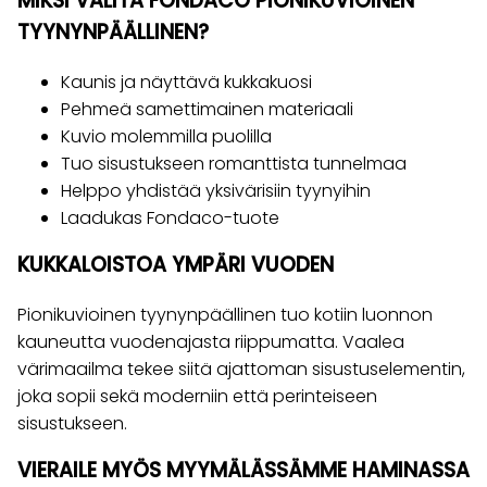
MIKSI VALITA FONDACO PIONIKUVIOINEN
TYYNYNPÄÄLLINEN?
Kaunis ja näyttävä kukkakuosi
Pehmeä samettimainen materiaali
Kuvio molemmilla puolilla
Tuo sisustukseen romanttista tunnelmaa
Helppo yhdistää yksivärisiin tyynyihin
Laadukas Fondaco-tuote
KUKKALOISTOA YMPÄRI VUODEN
Pionikuvioinen tyynynpäällinen tuo kotiin luonnon
kauneutta vuodenajasta riippumatta. Vaalea
värimaailma tekee siitä ajattoman sisustuselementin,
joka sopii sekä moderniin että perinteiseen
sisustukseen.
VIERAILE MYÖS MYYMÄLÄSSÄMME HAMINASSA