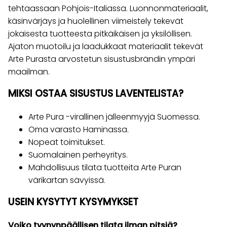
tehtaassaan Pohjois-Italiassa. Luonnonmateriaalit,
käsinvärjäys ja huolellinen viimeistely tekevät
jokaisesta tuotteesta pitkäikäisen ja yksilöllisen.
Ajaton muotoilu ja laadukkaat materiaalit tekevät
Arte Purasta arvostetun sisustusbrändin ympäri
maailman.
MIKSI OSTAA SISUSTUS LAVENTELISTA?
Arte Pura -virallinen jälleenmyyjä Suomessa.
Oma varasto Haminassa.
Nopeat toimitukset.
Suomalainen perheyritys.
Mahdollisuus tilata tuotteita Arte Puran
värikartan sävyissä.
USEIN KYSYTYT KYSYMYKSET
Voiko tyynynpäällisen tilata ilman pitsiä?