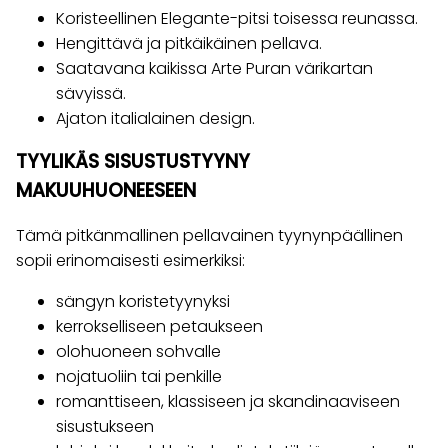
Koristeellinen Elegante-pitsi toisessa reunassa.
Hengittävä ja pitkäikäinen pellava.
Saatavana kaikissa Arte Puran värikartan
sävyissä.
Ajaton italialainen design.
TYYLIKÄS SISUSTUSTYYNY
MAKUUHUONEESEEN
Tämä pitkänmallinen pellavainen tyynynpäällinen
sopii erinomaisesti esimerkiksi:
sängyn koristetyynyksi
kerrokselliseen petaukseen
olohuoneen sohvalle
nojatuoliin tai penkille
romanttiseen, klassiseen ja skandinaaviseen
sisustukseen