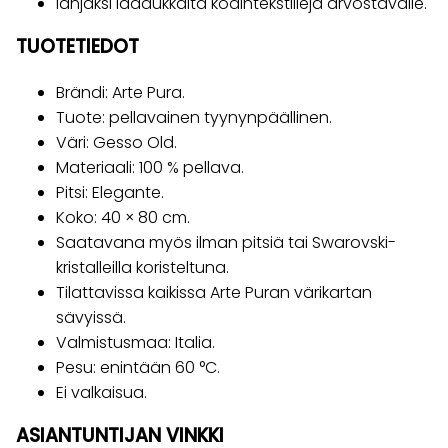
lahjaksi laadukkaita kodintekstiilejä arvostavalle.
TUOTETIEDOT
Brändi: Arte Pura.
Tuote: pellavainen tyynynpäällinen.
Väri: Gesso Old.
Materiaali: 100 % pellava.
Pitsi: Elegante.
Koko: 40 × 80 cm.
Saatavana myös ilman pitsiä tai Swarovski-
kristalleilla koristeltuna.
Tilattavissa kaikissa Arte Puran värikartan
sävyissä.
Valmistusmaa: Italia.
Pesu: enintään 60 °C.
Ei valkaisua.
ASIANTUNTIJAN VINKKI