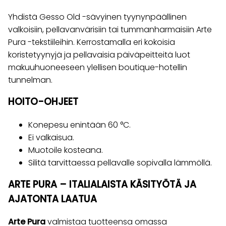
Yhdistä Gesso Old -sävyinen tyynynpäällinen
valkoisiin, pellavanvärisiin tai tummanharmaisiin Arte
Pura -tekstiileihin. Kerrostamalla eri kokoisia
koristetyynyjä ja pellavaisia päiväpeitteitä luot
makuuhuoneeseen ylellisen boutique-hotellin
tunnelman.
HOITO-OHJEET
Konepesu enintään 60 °C.
Ei valkaisua.
Muotoile kosteana.
Silitä tarvittaessa pellavalle sopivalla lämmöllä.
ARTE PURA – ITALIALAISTA KÄSITYÖTÄ JA
AJATONTA LAATUA
Arte Pura
valmistaa tuotteensa omassa