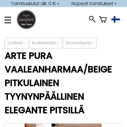
Toimituskulut alk. 0 € »
Nopeat toimitukset »
Tuotteet
‪»
Kodintekstiilit
‪»
Sisustustyynyt
‪»
ARTE PURA
VAALEANHARMAA/BEIGE
PITKULAINEN
TYYNYNPÄÄLLINEN
ELEGANTE PITSILLÄ