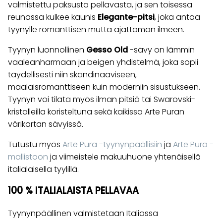
valmistettu paksusta pellavasta, ja sen toisessa
reunassa kulkee kaunis
Elegante-pitsi
, joka antaa
tyynylle romanttisen mutta ajattoman ilmeen.
Tyynyn luonnollinen
Gesso Old
-sävy on lämmin
vaaleanharmaan ja beigen yhdistelmä, joka sopii
täydellisesti niin skandinaaviseen,
maalaisromanttiseen kuin moderniin sisustukseen.
Tyynyn voi tilata myös ilman pitsiä tai Swarovski-
kristalleilla koristeltuna sekä kaikissa Arte Puran
värikartan sävyissä.
Tutustu myös
Arte Pura -tyynynpäällisiin
ja
Arte Pura -
mallistoon
ja viimeistele makuuhuone yhtenäisellä
italialaisella tyylillä.
100 % ITALIALAISTA PELLAVAA
Tyynynpäällinen valmistetaan Italiassa