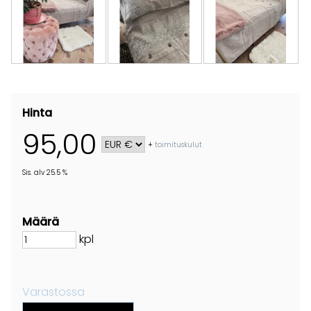
Hinta
95,00
+
toimituskulut
Sis. alv 25.5 %
Määrä
kpl
Varastossa