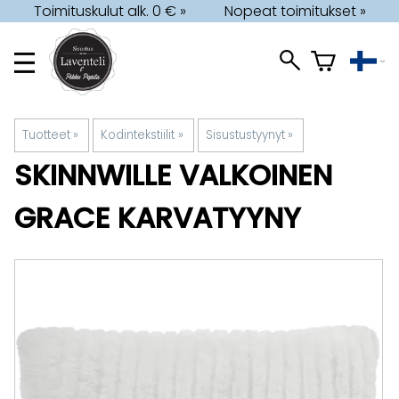
Toimituskulut alk. 0 € »
Nopeat toimitukset »
Tuotteet
‪»
Kodintekstiilit
‪»
Sisustustyynyt
‪»
SKINNWILLE
VALKOINEN
GRACE KARVATYYNY