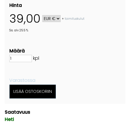
Hinta
39,00
+
toimituskulut
Sis. alv 25.5 %
Määrä
kpl
Varastossa
Saatavuus
Heti