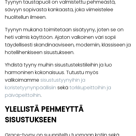
Tyynyn taustapuoli on valmistettu pehmeästä,
sävyyn sopivasta kankaasta, joka viimeistelee
huolitellun ilmeen.
Tyynyn mukana toimitetaan sisätyyny, joten se on
heti valmis käyttöön. Ajaton valkoinen väri sopii
täydellisesti skandinaaviseen, moderniin, klassiseen ja
hotellihenkiseen sisustukseen.
Yhdistä tyyny muihin sisustustekstiileihin ja luo
harmoninen kokonaisuus. Tutustu myös
valikoimamme
sisustustyynyihin ja
koristetyynynpäällisiin
sekä
torkkupeittoihin ja
päiväpeittoihin
.
YLELLISTÄ PEHMEYTTÄ
SISUSTUKSEEN
Grace-tyyny on suunniteltu tuomaan kotiin sekä