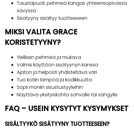
Taustapuoli: pehmeä kangas yhteensopivassa
sävyssä
Sisätyyny sisältyy tuotteeseen
MIKSI VALITA GRACE
KORISTETYYNY?
Ylellisen pehmeä ja mukava
Valmis käyttöön sisätyynyn kanssa
Ajaton ja helposti yhdisteltävä väri
Tuo kotiin lämpöä ja kodikkuutta
Sopii moniin sisustustyyleihin
Näyttävä yksityiskohta sohvalle tai sängylle
FAQ – USEIN KYSYTYT KYSYMYKSET
SISÄLTYYKÖ SISÄTYYNY TUOTTEESEEN?