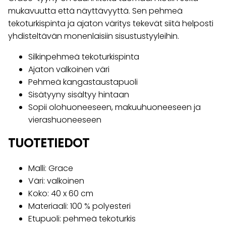
mukavuutta että näyttävyyttä. Sen pehmeä
tekoturkispinta ja ajaton väritys tekevät siitä helposti
yhdisteltävän monenlaisiin sisustustyyleihin.
Silkinpehmeä tekoturkispinta
Ajaton valkoinen väri
Pehmeä kangastaustapuoli
Sisätyyny sisältyy hintaan
Sopii olohuoneeseen, makuuhuoneeseen ja
vierashuoneeseen
TUOTETIEDOT
Malli: Grace
Väri: valkoinen
Koko: 40 x 60 cm
Materiaali: 100 % polyesteri
Etupuoli: pehmeä tekoturkis