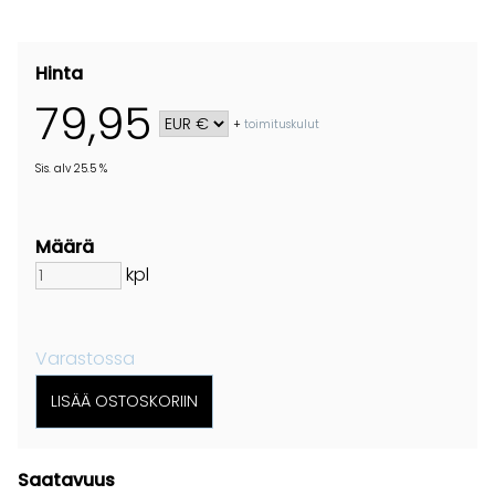
Hinta
79,95
+
toimituskulut
Sis. alv 25.5 %
Määrä
kpl
Varastossa
Saatavuus