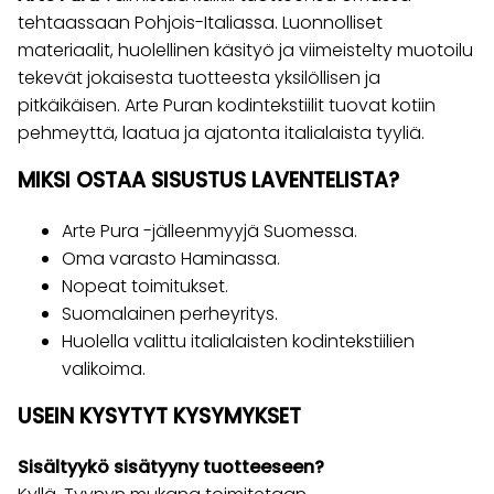
tehtaassaan Pohjois-Italiassa. Luonnolliset
materiaalit, huolellinen käsityö ja viimeistelty muotoilu
tekevät jokaisesta tuotteesta yksilöllisen ja
pitkäikäisen. Arte Puran kodintekstiilit tuovat kotiin
pehmeyttä, laatua ja ajatonta italialaista tyyliä.
MIKSI OSTAA SISUSTUS LAVENTELISTA?
Arte Pura -jälleenmyyjä Suomessa.
Oma varasto Haminassa.
Nopeat toimitukset.
Suomalainen perheyritys.
Huolella valittu italialaisten kodintekstiilien
valikoima.
USEIN KYSYTYT KYSYMYKSET
Sisältyykö sisätyyny tuotteeseen?