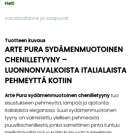
Heti
Varastotilanne ja saapuvat
Tuotteen kuvaus
ARTE PURA SYDÄMENMUOTOINEN
CHENILLETYYNY –
LUONNONVALKOISTA ITALIALAISTA
PEHMEYTTÄ KOTIIN
Arte Pura sydämenmuotoinen chenilletyyny
tuo
sisustukseen pehmeyttä, lämpöä ja ajatonta
italialaista eleganssia. Suuri sydämenmuotoinen
tyyny on valmistettu ylellisen pehmeästä
puuvillachenillestä, jonka samettinen pinta tuntuu
miellyttävältä ja luo kotiin kutsuvan tunnelman.