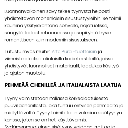
Luonnonvalkoinen sävy tekee tyynystä helposti
yhdisteltävän monenlaisiin sisustustyyleihin. Se toimii
kauniina yksityiskohtana sohvalla, nojatuolissa,
sängyllä tai lastenhuoneessa ja sopii yhtä hyvin
romanttiseen kuin moderniin sisustukseen.
Tutustu myös muihin
Arte Pura -tuotteisiin
ja
viimeistele kotisi italialaisilla kodintekstiileillä, joissa
yhdistyvät luonnolliset materiaalit, laadukas käsityö
ja ajaton muotoilu.
PEHMEÄÄ CHENILLEÄ JA ITALIALAISTA LAATUA
Tyyny valmistetaan Italiassa korkealaatuisesta
puuvillachenillestä, joka tuntuu erityisen pehmeältä ja
miellyttävältä. Tyyny toimitetaan valmiina sisätyynyn
kanssa, joten se on heti käyttövalmis.
Sydämenmuotoinen sisätyyny voidaan irrottaa ja