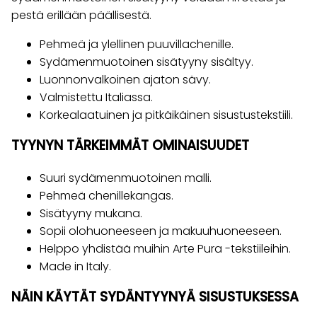
pestä erillään päällisestä.
Pehmeä ja ylellinen puuvillachenille.
Sydämenmuotoinen sisätyyny sisältyy.
Luonnonvalkoinen ajaton sävy.
Valmistettu Italiassa.
Korkealaatuinen ja pitkäikäinen sisustustekstiili.
TYYNYN TÄRKEIMMÄT OMINAISUUDET
Suuri sydämenmuotoinen malli.
Pehmeä chenillekangas.
Sisätyyny mukana.
Sopii olohuoneeseen ja makuuhuoneeseen.
Helppo yhdistää muihin Arte Pura -tekstiileihin.
Made in Italy.
NÄIN KÄYTÄT SYDÄNTYYNYÄ SISUSTUKSESSA