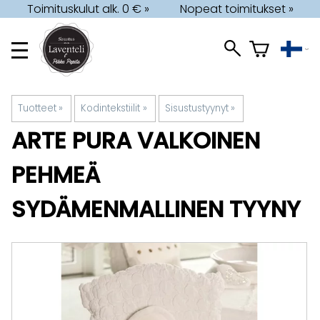
Toimituskulut alk. 0 € »
Nopeat toimitukset »
Tuotteet
‪»
Kodintekstiilit
‪»
Sisustustyynyt
‪»
ARTE PURA
VALKOINEN
PEHMEÄ
SYDÄMENMALLINEN TYYNY