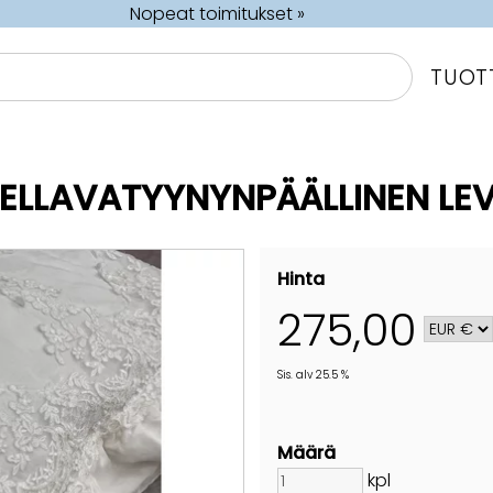
Nopeat toimitukset »
TUOT
ELLAVATYYNYNPÄÄLLINEN LE
Hinta
275,00
Sis. alv 25.5 %
Määrä
kpl