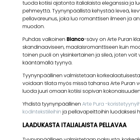
tuoda kotiisi ajatonta italialaista eleganssia ja
pehmeyttä. Tyynynpäällistä kehystää leveä, kevy
pellavareunus, joka luo romanttisen ilmeen ja an
muodon.
Puhdas valkoinen
Bianco
-sävy on Arte Puran klas
skandinaaviseen, maalaisromanttiseen kuin mode
toinen puoli on yksinkertainen ja sileä, joten voit
kääntämällä tyynyä.
Tyynynpäällinen valmistetaan korkealaatuisesta p
voidaan tilata myös missä tahansa Arte Puran vä
luoda juuri omaan kotiisi sopivan kokonaisuuden
Yhdistä tyynynpäällinen
Arte Pura -koristetyynyi
kodintekstiileihin
ja pellavapeittoihin luodaksesi 
LAADUKASTA ITALIALAISTA PELLAVAA
Tyynynpäällinen valmistetaan paksusta, korkeala