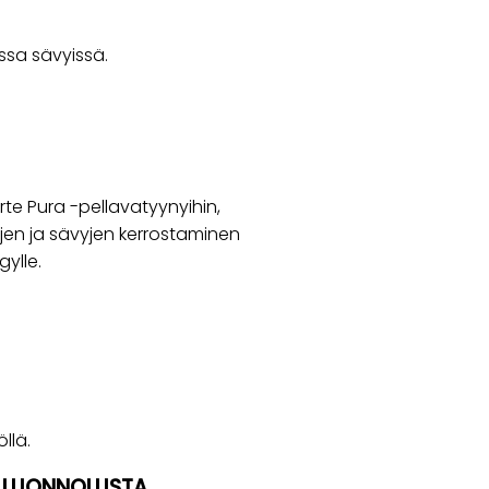
ssa sävyissä.
rte Pura -pellavatyynyihin,
ojen ja sävyjen kerrostaminen
gylle.
llä.
A LUONNOLLISTA