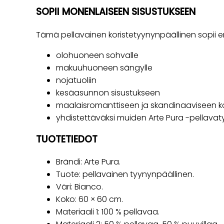
SOPII MONENLAISEEN SISUSTUKSEEN
Tämä pellavainen koristetyynynpäällinen sopii er
olohuoneen sohvalle
makuuhuoneen sängylle
nojatuoliin
kesäasunnon sisustukseen
maalaisromanttiseen ja skandinaaviseen ko
yhdistettäväksi muiden Arte Pura -pellavat
TUOTETIEDOT
Brändi: Arte Pura.
Tuote: pellavainen tyynynpäällinen.
Väri: Bianco.
Koko: 60 × 60 cm.
Materiaali 1: 100 % pellavaa.