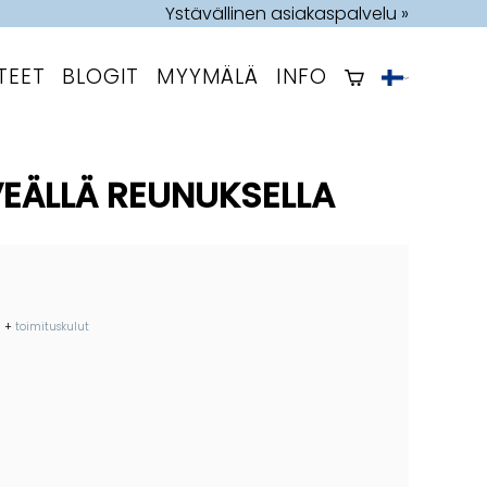
Ystävällinen asiakaspalvelu »
TEET
BLOGIT
MYYMÄLÄ
INFO
VEÄLLÄ REUNUKSELLA
+
toimituskulut