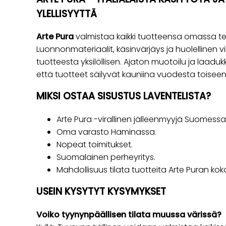
YLELLISYYTTÄ
Arte Pura
valmistaa kaikki tuotteensa omassa te
Luonnonmateriaalit, käsinvärjäys ja huolellinen v
tuotteesta yksilöllisen. Ajaton muotoilu ja laadu
että tuotteet säilyvät kauniina vuodesta toiseen
MIKSI OSTAA SISUSTUS LAVENTELISTA?
Arte Pura -virallinen jälleenmyyjä Suomessa
Oma varasto Haminassa.
Nopeat toimitukset.
Suomalainen perheyritys.
Mahdollisuus tilata tuotteita Arte Puran kok
USEIN KYSYTYT KYSYMYKSET
Voiko tyynynpäällisen tilata muussa värissä?