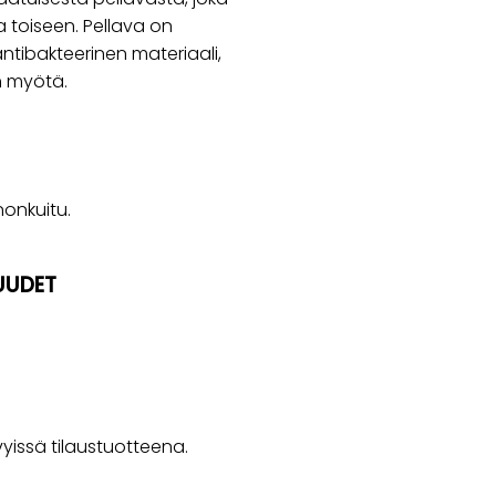
 toiseen. Pellava on
tibakteerinen materiaali,
n myötä.
onkuitu.
UUDET
issä tilaustuotteena.