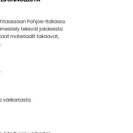
htaassaan Pohjois-Italiassa.
iimeistely tekevät jokaisesta
kkaat materiaalit takaavat,
.
.
o värikartasta.