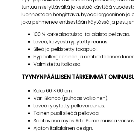
tuntuu miellyttävältä ja kestää käyttöä vuodesta
luonnostaan hengittävä, hypoallergeeninen ja an
joka pehmenee entisestään käytössä ja pesuje
100 % korkealaatuista italialaista pellavaa.
Leveä, kevyesti rypytetty reunus.
Sileä ja pelkistetty takapuoli.
Hypoallergeeninen ja antibakteerinen luonn
Valmistettu Italiassa.
TYYNYNPÄÄLLISEN TÄRKEIMMÄT OMINAIS
Koko 60 × 60 cm.
Väri: Bianco (puhdas valkoinen).
Leveä rypytetty pellavareunus.
Toinen puoli sileää pellavaa.
Saatavana myös Arte Puran muissa värisävy
Ajaton italialainen design.