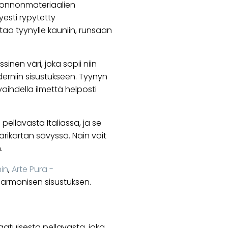
 luonnonmateriaalien
esti rypytetty
taa tyynylle kauniin, runsaan
sinen väri, joka sopii niin
rniin sisustukseen. Tyynyn
 vaihdella ilmettä helposti
ellavasta Italiassa, ja se
rikartan sävyssä. Näin voit
.
hin
,
Arte Pura -
harmonisen sisustuksen.
atuisesta pellavasta, joka