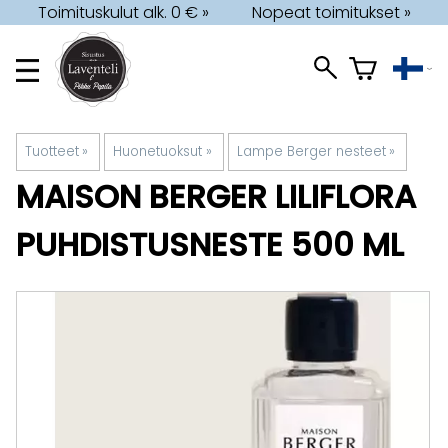
Toimituskulut alk. 0 € »
Nopeat toimitukset »
Tuotteet
‪»
Huonetuoksut
‪»
Lampe Berger nesteet
‪»
MAISON BERGER
LILIFLORA
PUHDISTUSNESTE 500 ML