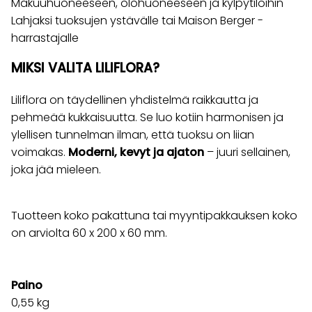
Makuuhuoneeseen, olohuoneeseen ja kylpytiloihin
Lahjaksi tuoksujen ystävälle tai Maison Berger -
harrastajalle
MIKSI VALITA LILIFLORA?
Liliflora on täydellinen yhdistelmä raikkautta ja
pehmeää kukkaisuutta. Se luo kotiin harmonisen ja
ylellisen tunnelman ilman, että tuoksu on liian
voimakas.
Moderni, kevyt ja ajaton
– juuri sellainen,
joka jää mieleen.
Tuotteen koko pakattuna tai myyntipakkauksen koko
on arviolta 60 x 200 x 60 mm.
Paino
0,55
kg