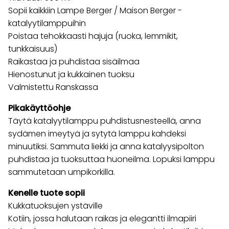
Sopii kaikkiin Lampe Berger / Maison Berger -
katalyytilamppuihin
Poistaa tehokkaasti hajuja (ruoka, lemmikit,
tunkkaisuus)
Raikastaa ja puhdistaa sisäilmaa
Hienostunut ja kukkainen tuoksu
Valmistettu Ranskassa
Pikakäyttöohje
Täytä katalyytilamppu puhdistusnesteellä, anna
sydämen imeytyä ja sytytä lamppu kahdeksi
minuutiksi. Sammuta liekki ja anna katalyysipolton
puhdistaa ja tuoksuttaa huoneilma. Lopuksi lamppu
sammutetaan umpikorkilla.
Kenelle tuote sopii
Kukkatuoksujen ystäville
Kotiin, jossa halutaan raikas ja elegantti ilmapiiri