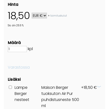
Hinta
18,50
+
toimituskulut
Sis. alv 25.5 %
Määrä
kpl
Varastossa
Lisäksi
Lampe
Maison Berger
+18,50 €
Berger
tuoksuton Air Pur
nesteet
puhdistusneste 500
ml