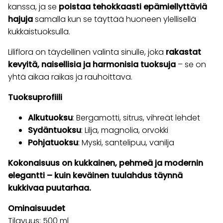
kanssa, ja se
poistaa tehokkaasti epämiellyttäviä
hajuja
samalla kun se täyttää huoneen ylellisellä
kukkaistuoksulla.
Liliflora on täydellinen valinta sinulle, joka
rakastat
kevyitä, naisellisia ja harmonisia tuoksuja
– se on
yhtä aikaa raikas ja rauhoittava.
Tuoksuprofiili
Alkutuoksu
: Bergamotti, sitrus, vihreät lehdet
Sydäntuoksu
: Lilja, magnolia, orvokki
Pohjatuoksu
: Myski, santelipuu, vanilja
Kokonaisuus on kukkainen, pehmeä ja modernin
elegantti – kuin keväinen tuulahdus täynnä
kukkivaa puutarhaa.
Ominaisuudet
Tilavuus: 500 ml