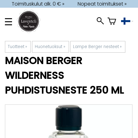
Toimituskulut alk. 0 € »
Nopeat toimitukset »
Tuotteet
‪»
Huonetuoksut
‪»
Lampe Berger nesteet
‪»
MAISON BERGER
WILDERNESS
PUHDISTUSNESTE 250 ML