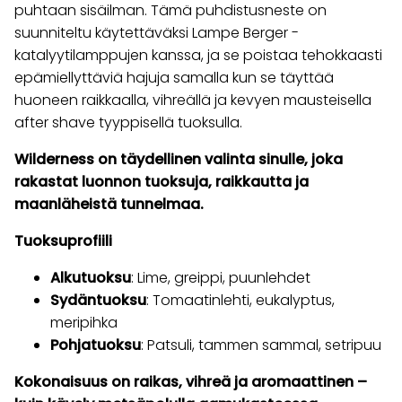
puhtaan sisäilman. Tämä puhdistusneste on
suunniteltu käytettäväksi Lampe Berger -
katalyytilamppujen kanssa, ja se poistaa tehokkaasti
epämiellyttäviä hajuja samalla kun se täyttää
huoneen raikkaalla, vihreällä ja kevyen mausteisella
after shave tyyppisellä tuoksulla.
Wilderness on täydellinen valinta sinulle, joka
rakastat luonnon tuoksuja, raikkautta ja
maanläheistä tunnelmaa.
Tuoksuprofiili
Alkutuoksu
: Lime, greippi, puunlehdet
Sydäntuoksu
: Tomaatinlehti, eukalyptus,
meripihka
Pohjatuoksu
: Patsuli, tammen sammal, setripuu
Kokonaisuus on raikas, vihreä ja aromaattinen –