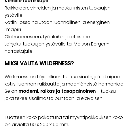
Kenelle tuote sopii
Raikkaiden, vihreiden ja maskuliinisten tuoksujen
ystäville
Kotiin, jossa halutaan luonnollinen ja energinen
ilmapiiri
Olohuoneeseen, työtiloihin ja eteiseen
Lahjaksi tuoksujen ystävälle tai Maison Berger -
harrastajalle
MIKSI VALITA WILDERNESS?
Wilderness on täydellinen tuoksu sinulle, joka kaipaat
kotiisi luonnon raikkautta ja maanläheistä harmoniaa.
Se on
moderni, raikas ja tasapainoinen
– tuoksu,
joka tekee sisäilmasta puhtaan ja eläväisen.
Tuotteen koko pakattuna tai myyntipakkauksen koko
on arviolta 60 x 200 x 60 mm.