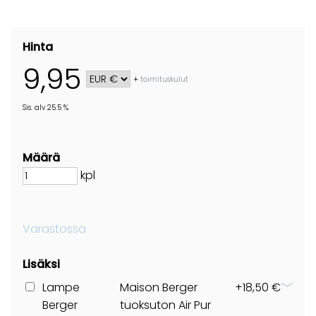
Hinta
9,95
+
toimituskulut
Sis. alv 25.5 %
Määrä
kpl
Varastossa
Lisäksi
Lampe
Maison Berger
+18,50 €
Berger
tuoksuton Air Pur