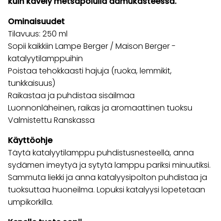
kuin kävely metsäpolulla aamukasteessa.
Ominaisuudet
Tilavuus: 250 ml
Sopii kaikkiin Lampe Berger / Maison Berger -
katalyytilamppuihin
Poistaa tehokkaasti hajuja (ruoka, lemmikit,
tunkkaisuus)
Raikastaa ja puhdistaa sisäilmaa
Luonnonläheinen, raikas ja aromaattinen tuoksu
Valmistettu Ranskassa
Käyttöohje
Täytä katalyytilamppu puhdistusnesteellä, anna
sydämen imeytyä ja sytytä lamppu pariksi minuutiksi.
Sammuta liekki ja anna katalyysipolton puhdistaa ja
tuoksuttaa huoneilma. Lopuksi katalyysi lopetetaan
umpikorkilla.