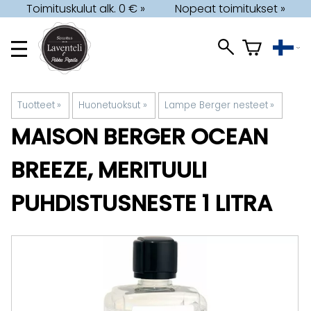
Toimituskulut alk. 0 € »
Nopeat toimitukset »
Tuotteet
‪»
Huonetuoksut
‪»
Lampe Berger nesteet
‪»
MAISON BERGER
OCEAN
BREEZE, MERITUULI
PUHDISTUSNESTE 1 LITRA