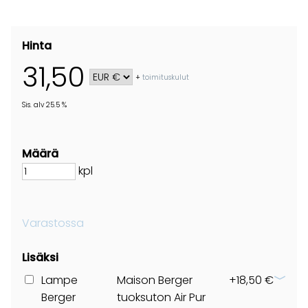
Hinta
31,50
+
toimituskulut
Sis. alv 25.5 %
Määrä
kpl
Varastossa
Lisäksi
Lampe
Maison Berger
+18,50 €
Berger
tuoksuton Air Pur