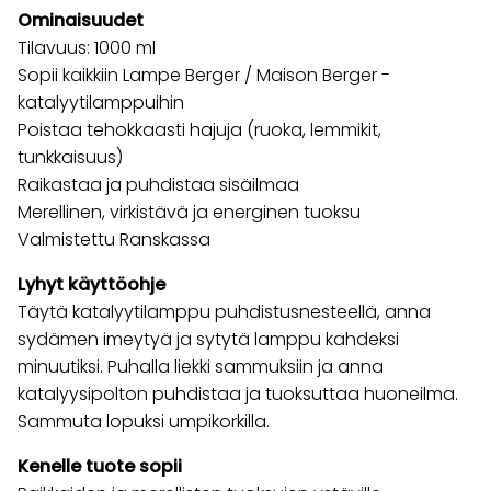
Ominaisuudet
Tilavuus: 1000 ml
Sopii kaikkiin Lampe Berger / Maison Berger -
katalyytilamppuihin
Poistaa tehokkaasti hajuja (ruoka, lemmikit,
tunkkaisuus)
Raikastaa ja puhdistaa sisäilmaa
Merellinen, virkistävä ja energinen tuoksu
Valmistettu Ranskassa
Lyhyt käyttöohje
Täytä katalyytilamppu puhdistusnesteellä, anna
sydämen imeytyä ja sytytä lamppu kahdeksi
minuutiksi. Puhalla liekki sammuksiin ja anna
katalyysipolton puhdistaa ja tuoksuttaa huoneilma.
Sammuta lopuksi umpikorkilla.
Kenelle tuote sopii