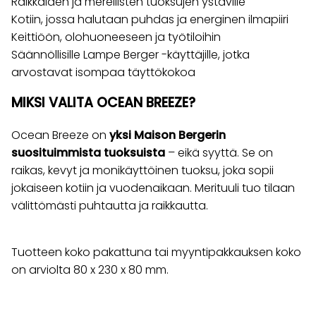
Raikkaiden ja merellisten tuoksujen ystäville
Kotiin, jossa halutaan puhdas ja energinen ilmapiiri
Keittiöön, olohuoneeseen ja työtiloihin
Säännöllisille Lampe Berger -käyttäjille, jotka
arvostavat isompaa täyttökokoa
MIKSI VALITA OCEAN BREEZE?
Ocean Breeze on
yksi Maison Bergerin
suosituimmista tuoksuista
– eikä syyttä. Se on
raikas, kevyt ja monikäyttöinen tuoksu, joka sopii
jokaiseen kotiin ja vuodenaikaan. Merituuli tuo tilaan
välittömästi puhtautta ja raikkautta.
Tuotteen koko pakattuna tai myyntipakkauksen koko
on arviolta 80 x 230 x 80 mm.