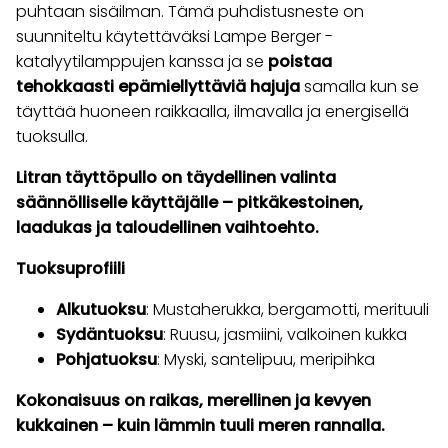
puhtaan sisäilman. Tämä puhdistusneste on
suunniteltu käytettäväksi Lampe Berger -
katalyytilamppujen kanssa ja se
poistaa
tehokkaasti epämiellyttäviä hajuja
samalla kun se
täyttää huoneen raikkaalla, ilmavalla ja energisellä
tuoksulla.
Litran täyttöpullo on täydellinen valinta
säännölliselle käyttäjälle – pitkäkestoinen,
laadukas ja taloudellinen vaihtoehto.
Tuoksuprofiili
Alkutuoksu
: Mustaherukka, bergamotti, merituuli
Sydäntuoksu
: Ruusu, jasmiini, valkoinen kukka
Pohjatuoksu
: Myski, santelipuu, meripihka
Kokonaisuus on raikas, merellinen ja kevyen
kukkainen – kuin lämmin tuuli meren rannalla.