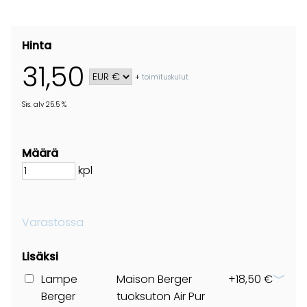
Hinta
31,50
+
toimituskulut
Sis. alv 25.5 %
Määrä
kpl
Varastossa
Lisäksi
Lampe
Maison Berger
+18,50 €
Berger
tuoksuton Air Pur