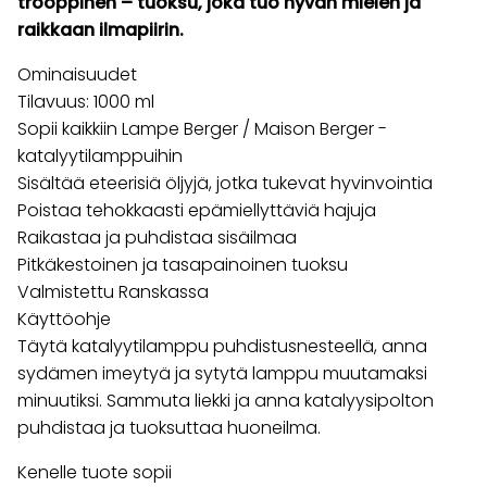
trooppinen – tuoksu, joka tuo hyvän mielen ja
raikkaan ilmapiirin.
Ominaisuudet
Tilavuus: 1000 ml
Sopii kaikkiin Lampe Berger / Maison Berger -
katalyytilamppuihin
Sisältää eteerisiä öljyjä, jotka tukevat hyvinvointia
Poistaa tehokkaasti epämiellyttäviä hajuja
Raikastaa ja puhdistaa sisäilmaa
Pitkäkestoinen ja tasapainoinen tuoksu
Valmistettu Ranskassa
Käyttöohje
Täytä katalyytilamppu puhdistusnesteellä, anna
sydämen imeytyä ja sytytä lamppu muutamaksi
minuutiksi. Sammuta liekki ja anna katalyysipolton
puhdistaa ja tuoksuttaa huoneilma.
Kenelle tuote sopii