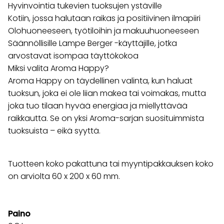
Hyvinvointia tukevien tuoksujen ystäville
Kotiin, jossa halutaan raikas ja positiivinen ilmapiiri
Olohuoneeseen, työtiloihin ja makuuhuoneeseen
Säännöllisille Lampe Berger -käyttäjille, jotka
arvostavat isompaa täyttökokoa
Miksi valita Aroma Happy?
Aroma Happy on täydellinen valinta, kun haluat
tuoksun, joka ei ole liian makea tai voimakas, mutta
joka tuo tilaan hyvää energiaa ja miellyttävää
raikkautta. Se on yksi Aroma-sarjan suosituimmista
tuoksuista – eikä syyttä.
Tuotteen koko pakattuna tai myyntipakkauksen koko
on arviolta 60 x 200 x 60 mm.
Paino