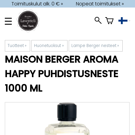
Toimituskulut alk. 0 € »
Nopeat toimitukset »
Tuotteet
‪»
Huonetuoksut
‪»
Lampe Berger nesteet
‪»
MAISON BERGER
AROMA
HAPPY PUHDISTUSNESTE
1000 ML