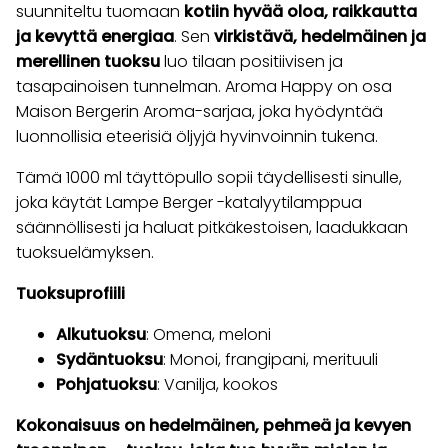
suunniteltu tuomaan
kotiin hyvää oloa, raikkautta
ja kevyttä energiaa
. Sen
virkistävä, hedelmäinen ja
merellinen tuoksu
luo tilaan positiivisen ja
tasapainoisen tunnelman. Aroma Happy on osa
Maison Bergerin Aroma-sarjaa, joka hyödyntää
luonnollisia eteerisiä öljyjä hyvinvoinnin tukena.
Tämä 1000 ml täyttöpullo sopii täydellisesti sinulle,
joka käytät Lampe Berger -katalyytilamppua
säännöllisesti ja haluat pitkäkestoisen, laadukkaan
tuoksuelämyksen.
Tuoksuprofiili
Alkutuoksu
: Omena, meloni
Sydäntuoksu
: Monoi, frangipani, merituuli
Pohjatuoksu
: Vanilja, kookos
Kokonaisuus on hedelmäinen, pehmeä ja kevyen